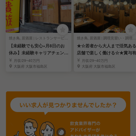
焼き鳥, 居酒屋 | レストランサービス・ホールスタッフ
焼き鳥, 居酒屋 | 調理見習い・調理補助
【未経験でも安心×月8日のお
★☆若者から大人まで活気あ
休み】未経験キャリアチェンジ
店舗で楽しく働ける☆★賞与
も魅力♪人柄重視
月収/29~40万円
月収/29~40万円
大阪府 大阪市福島区
大阪府 大阪市福島区