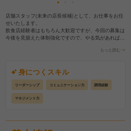
店舗スタッフ(未来の店長候補)として、お仕事をお任
せいたします。
飲食店経験者はもちろん大歓迎ですが、今回の募集は
今後を見据えた体制強化ですので、やる気があれば未
経験でも大丈夫です！
もっと読む
業務内容は調理と接客の業務を担当していただきます
が、発注や在庫管理・スタッフのシフト作成などの業
身につくスキル
務もお任せしていきます！
リーダーシップ
コミュニケーション力
調理経験
調理は比較的シンプルなため、チェーン店での経験が
ある方ならすぐに覚えられるかと思います！また、未
マネジメント力
経験の方でも本部が作成したマニュアルがありますの
で、サービス力や調理スキルだけでなく、運営マネジ
メント力も身に付けられます！