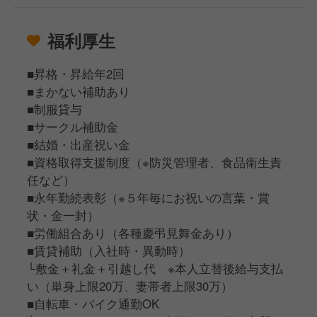
福利厚生
■昇格・昇給年2回
■まかない補助あり
■制服貸与
■サークル補助金
■結婚・出産祝い金
■資格取得支援制度（※防災管理者、食品衛生責
任など）
■永年勤続表彰（※５年毎にお祝いの言葉・賞
状・金一封）
■労働組合あり（各種慶弔見舞金あり）
■賃貸補助（入社時・異動時）
└敷金＋礼金＋引越し代 ※本人立替後給与支払
い（単身上限20万、妻帯者上限30万）
■自転車・バイク通勤OK