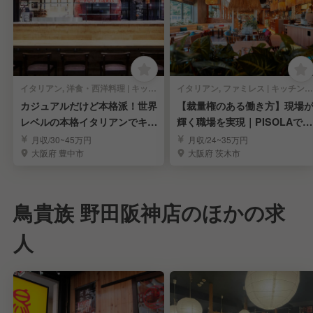
イタリアン, 洋食・西洋料理 | キッチンスタッフ
イタリアン, ファミレス | キッチンスタッフ
カジュアルだけど本格派！世界
【裁量権のある働き方】現場
レベルの本格イタリアンでキッ
輝く職場を実現｜PISOLAで料
チンスタッフ募集！
理長候補募集
月収/30~45万円
月収/24~35万円
大阪府 豊中市
大阪府 茨木市
鳥貴族 野田阪神店のほかの求
人