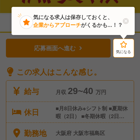
気になる求人は保存しておくと、
企業からアプローチ
がくるかも...！？
応募画面へ進む
気になる
気になる
この求人はこんな感じ。
給与
29~40
月収
万円
■月8日休み※シフト制 ■夏期休
休日
暇（2日） ■冬期休暇（2日）
■有給休暇（年間10日以上※最
勤務地
低年5日消化義務付け） ■産前
大阪府 大阪市福島区
産後休暇（取得・復帰実績あ