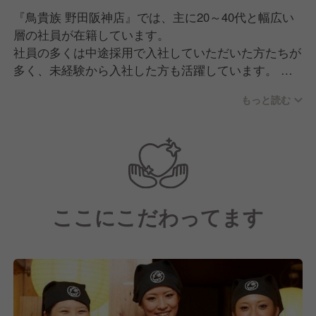
『鳥貴族 野田阪神店』では、主に20～40代と幅広い
層の社員が在籍しています。
社員の多くは中途採用で入社していただいた方たちが
多く、未経験から入社した方も活躍しています。
また、ポジティブな方が多いので、切磋琢磨しながら
もっと読む
お互いに高め合えるような関係性を築いています。
現場はいつも活気に溢れており明るく元気な雰囲気。
スタッフ同士仲も良く、和気あいあいとした空間で
す！
ここにこだわってます