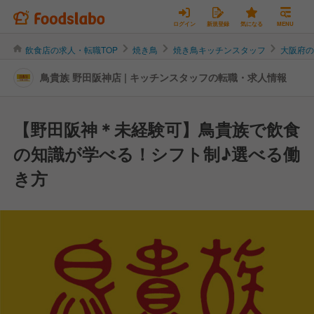
ログイン
新規登録
気になる
MENU
飲食店の求人・転職TOP
焼き鳥
焼き鳥キッチンスタッフ
大阪府
鳥貴族 野田阪神店 | キッチンスタッフの転職・求人情報
【野田阪神＊未経験可】鳥貴族で飲食
の知識が学べる！シフト制♪選べる働
き方