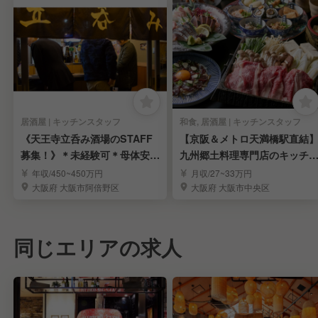
居酒屋 | キッチンスタッフ
和食, 居酒屋 | キッチンスタッフ
《天王寺立呑み酒場のSTAFF
【京阪＆メトロ天満橋駅直結
募集！》＊未経験可＊母体安定
九州郷土料理専門店のキッチ
＊月8〜9日休み
スタッフ《月9休》
年収/450~450万円
月収/27~33万円
大阪府 大阪市阿倍野区
大阪府 大阪市中央区
同じエリアの求人