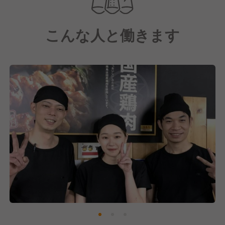
屋です。
看板商品の焼き鳥は国産の鶏肉を使用し、1本1本串打
こんな人と働きます
ちをして焼き上げています。
創業当時から変わらない自慢のタレや塩にもこだわ
り、国産国消の上質な焼鳥メニューをリーズナブルな
価格で提供しています。
1998年に大阪で1号店の千躰店をオープンして以来、
今や焼鳥居酒屋チェーン業界の代表格といえるまでの
ブランドとなりました。