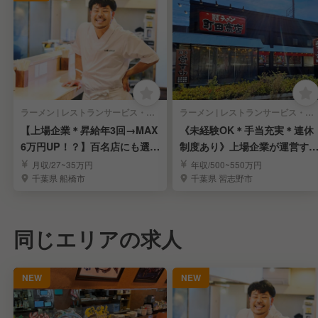
ラーメン | レストランサービス・ホールスタッフ
ラーメン | レストランサービス・ホールスタッフ
【上場企業＊昇給年3回→MAX
《未経験OK＊手当充実＊連休
6万円UP！？】百名店にも選ば
制度あり》上場企業が運営す
れたラーメン屋
人気ラーメン屋さん
月収/27~35万円
年収/500~550万円
千葉県 船橋市
千葉県 習志野市
同じエリアの求人
NEW
NEW