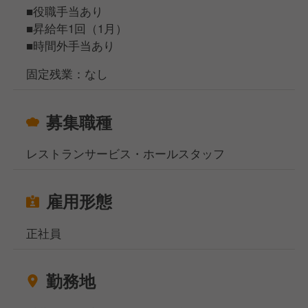
店舗内の全ポジションの見本として、スタッフやパー
■役職手当あり
ト・アルバイトの方の育成を担当
■昇給年1回（1月）
▲
■時間外手当あり
□スタッフ
約3カ月の研修期間で、店舗内の全ポジションを経験
固定残業：なし
＜総合職（転勤あり）になれば、S店長以上も目指せ
募集職種
ます＞
年1回実施される適性試験に合格すると、エリアマネ
レストランサービス・ホールスタッフ
ジャーや営業部長、本社管理部門などのポジションに
も挑戦できる「総合職」へ転換となります。
雇用形態
──────────
★ 具体的な仕事内容
正社員
──────────
■接客業務
■ラーメンやサイドメニューの調理業務
勤務地
■スタッフのマネジメント、店舗運営業務 など