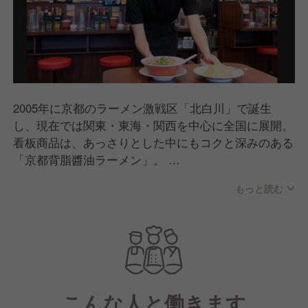
2005年に京都のラーメン激戦区「北白川」で誕生
し、現在では関東・東海・関西を中心に全国に展開。
看板商品は、あっさりとした中にもコクと深みのある
「京都背脂醬油ラーメン」。
老若男女問わずたくさんの方に食べていただけるどこ
もっと読む
か懐かしいラーメンとして支持をいただいています。
また郊外型店舗では駐車場・ボックス席もご用意して
おり、お子さま連れのお客様にも心地よくご利用いた
だける店舗づくりを行っています。
こんな人と働きます