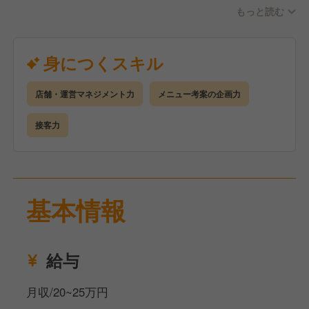
もっと読む
＜キャリアステップイメージ ※（）内は未経験入社
者の昇格目安期間＞
□S店長
身につくスキル
店長業務に加え、大型店・QSC（クオリティ・サー
ビス・クリンリネス）モデル店・複数店舗管理店長な
店舗・運営マネジメント力
メニュー考案の企画力
ど通常の店舗とは異なる任務も担当
▲
接客力
■店長（入社1年半～） ※今回の採用はここからスタ
ート！※
数値コントロールやマネジメントなど、店舗運営に関
わるあらゆる業務を担当
基本情報
▲
□時間帯責任者（入社1年目途）
日次店舗運営業務の正しい知識を備え、勤務する時間
給与
帯の業務を担当
▲
月収/20~25万円
□リーダー（入社3カ月目途）