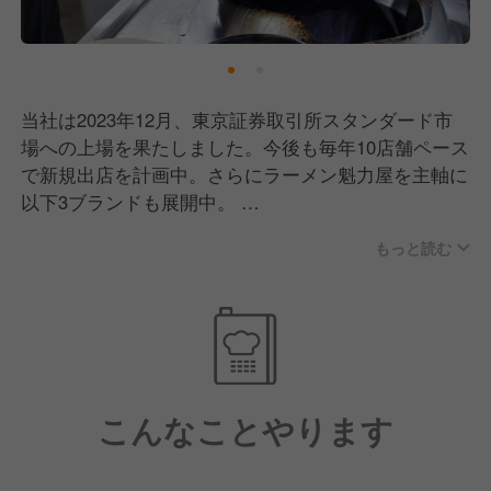
当社は2023年12月、東京証券取引所スタンダード市
場への上場を果たしました。今後も毎年10店舗ペース
で新規出店を計画中。さらにラーメン魁力屋を主軸に
以下3ブランドも展開中。
今後も新ブランド計画中で、ゆくゆくは海外出店も視
もっと読む
野に入れています！
ここ数年、飲食業界もかなり苦しい時期を過ごしまし
た。もちろん、魁力屋も例外ではありません。それで
も多くのお客さまが変わらず足を運んでくださったの
は、ずっと接客にこだわってきた成果だと思っていま
す。
こんなことやります
「魁力屋がないと困る」
「魁力屋が近くにできて良かった！」