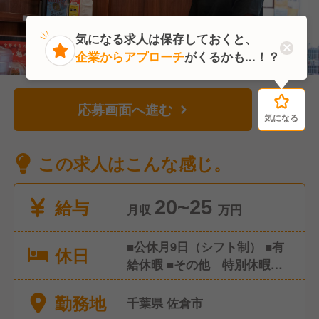
気になる求人は保存しておくと、
企業からアプローチ
がくるかも...！？
応募画面へ進む
気になる
気になる
この求人はこんな感じ。
給与
20~25
月収
万円
■公休月9日（シフト制） ■有
休日
給休暇 ■その他 特別休暇な
ど ※年間休日107日
勤務地
千葉県 佐倉市