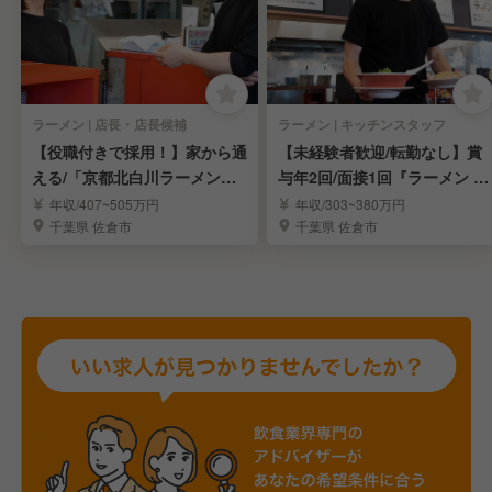
ラーメン | 店長・店長候補
ラーメン | キッチンスタッフ
【役職付きで採用！】家から通
【未経験者歓迎/転勤なし】賞
える/「京都北白川ラーメン魁
与年2回/面接1回『ラーメン 魁
力屋」の店舗運営
力屋』の運営
年収/407~505万円
年収/303~380万円
千葉県 佐倉市
千葉県 佐倉市