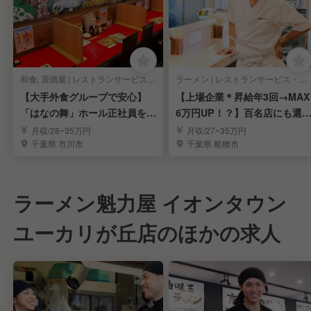
和食, 居酒屋 | レストランサービス・ホールスタッフ
ラーメン | レストランサービス・ホールスタッフ
【大手外食グループで安心】
【上場企業＊昇給年3回→MAX
「はなの舞」ホール正社員を募
6万円UP！？】百名店にも選
集
れたラーメン屋
月収/28~35万円
月収/27~35万円
千葉県 市川市
千葉県 船橋市
ラーメン魁力屋 イオンタウン
ユーカリが丘店のほかの求人