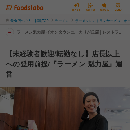
ログイン
新規登録
気になる
MENU
飲食店の求人・転職TOP
ラーメン
ラーメンレストランサービス・ホ
ラーメン魁力屋 イオンタウンユーカリが丘店 | レストラン
サービス・ホールスタッフの転職・求人情報
【未経験者歓迎/転勤なし】店長以上
への登用前提/『ラーメン 魁力屋』運
営