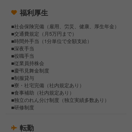
福利厚生
■社会保険完備（雇用、労災、健康、厚生年金）
■交通費規定（月5万円まで）
■時間外手当（1分単位で全額支給）
■深夜手当
■役職手当
■従業員持株会
■慶弔見舞金制度
■制服貸与
■寮・社宅完備（社内規定あり）
■食事補助（社内規定あり）
■独立のれん分け制度（独立実績多数あり）
■研修制度
転勤