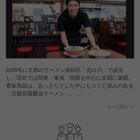
2005年に京都のラーメン激戦区「北白川」で誕生
し、現在では関東・東海・関西を中心に全国に展開。
看板商品は、あっさりとした中にもコクと深みのある
「京都背脂醬油ラーメン」。
老若男女問わずたくさんの方に食べていただけるどこ
もっと読む
か懐かしいラーメンとして支持をいただいています。
また郊外型店舗では駐車場・ボックス席もご用意して
おり、お子さま連れのお客様にも心地よくご利用いた
だける店舗づくりを行っています。