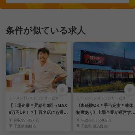
条件が似ている求人
ラーメン | レストランサービス・ホールスタッフ
ラーメン | レストランサービス・ホールスタッフ
【上場企業＊昇給年3回→MAX
《未経験OK＊手当充実＊連休
6万円UP！？】百名店にも選ば
制度あり》上場企業が運営す
れたラーメン屋
人気ラーメン屋さん
月収/27~35万円
年収/500~550万円
千葉県 船橋市
千葉県 習志野市