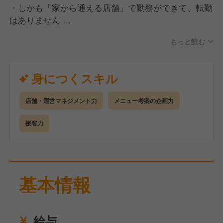
・しかも「家から通える店舗」で勤務ができて、転勤
はありません
もっと読む
＜キャリアステップイメージ ※（）内は未経験入社
者の昇格目安期間＞
□S店長
身につくスキル
店長業務に加え、大型店・QSC（クオリティ・サー
ビス・クリンリネス）モデル店・複数店舗管理店長な
店舗・運営マネジメント力
メニュー考案の企画力
ど通常の店舗とは異なる任務も担当
▲
接客力
■店長（入社1年半～） ※今回の採用はここからスタ
ート！※
数値コントロールやマネジメントなど、店舗運営に関
わるあらゆる業務を担当
基本情報
▲
□時間帯責任者（入社1年目途）
日次店舗運営業務の正しい知識を備え、勤務する時間
給与
帯の業務を担当