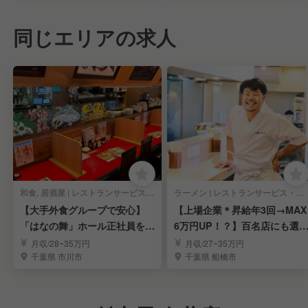
同じエリアの求人
和食, 居酒屋 | レストランサービス・ホールスタッフ
ラーメン | レストランサービス・ホールスタッフ
【大手外食グループで安心】
【上場企業＊昇給年3回→MAX
「はなの舞」ホール正社員を募
6万円UP！？】百名店にも選
集
れたラーメン屋
月収/28~35万円
月収/27~35万円
千葉県 市川市
千葉県 船橋市