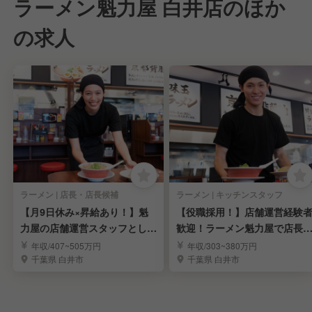
ラーメン魁力屋 白井店のほか
の求人
ラーメン | 店長・店長候補
ラーメン | キッチンスタッフ
【月9日休み×昇給あり！】魁
【役職採用！】店舗運営経験
力屋の店舗運営スタッフとして
歓迎！ラーメン魁力屋で店長
活躍！
補として活躍！
年収/407~505万円
年収/303~380万円
千葉県 白井市
千葉県 白井市