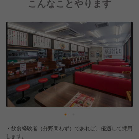
こんなことやります
「魁力屋がないと困る」
「魁力屋が近くにできて良かった！」
苦しい時期にも粘り強く新規出店を続けてこれたの
は、こうしたお客さまの声があったからです。そんな
嬉しい声をさらに増やし、社員のみなさんがより活躍
し自己実現できる場所を作るためにも、全国700店舗
は必ず実現させます。100年続く外食企業を目指し
て、これからの魁力屋を一緒に作ってくれる方とお会
いできることを楽しみにしています。
・飲食経験者（分野問わず）であれば、優遇して採用
します。