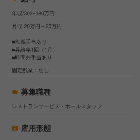
▲
年収/303~380万円
□リーダー（入社3カ月目途）
店舗内の全ポジションの見本として、スタッフやパー
月収 20万円～25万円
ト・アルバイトの方の育成を担当
▲
■役職手当あり
□スタッフ
■昇給年1回（1月）
約3カ月の研修期間で、店舗内の全ポジションを経験
■時間外手当あり
＜総合職（転勤あり）になれば、S店長以上も目指せ
固定残業：なし
ます＞
年1回実施される適性試験に合格すると、エリアマネ
募集職種
ジャーや営業部長、本社管理部門などのポジションに
も挑戦できる「総合職」へ転換となります。
レストランサービス・ホールスタッフ
──────────
★ 具体的な仕事内容
雇用形態
──────────
■接客業務