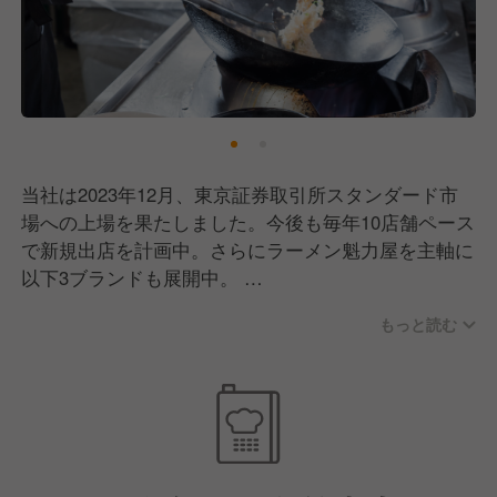
当社は2023年12月、東京証券取引所スタンダード市
場への上場を果たしました。今後も毎年10店舗ペース
で新規出店を計画中。さらにラーメン魁力屋を主軸に
以下3ブランドも展開中。
今後も新ブランド計画中で、ゆくゆくは海外出店も視
もっと読む
野に入れています！
ここ数年、飲食業界もかなり苦しい時期を過ごしまし
た。もちろん、魁力屋も例外ではありません。それで
も多くのお客さまが変わらず足を運んでくださったの
は、ずっと接客にこだわってきた成果だと思っていま
す。