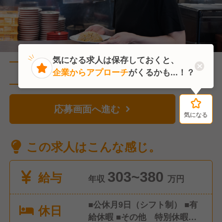
気になる求人は保存しておくと、
企業からアプローチ
がくるかも...！？
直近1人がこの求人を検討中
応募画面へ進む
気になる
気になる
この求人はこんな感じ。
給与
303~380
年収
万円
■公休月9日（シフト制） ■有
休日
給休暇 ■その他 特別休暇な