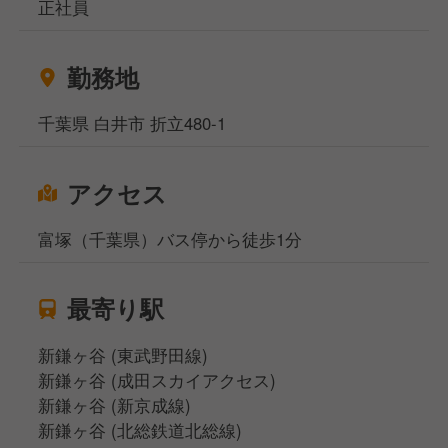
正社員
■ラーメンやサイドメニューの調理業務
■スタッフのマネジメント、店舗運営業務 など
勤務地
提供するラーメンや焼き飯の味付けなども店内で全て
行っています。基本的な仕事からスタートし、徐々に
千葉県 白井市 折立480-1
魁力屋ならではのやり方を覚えていってください。
アクセス
富塚（千葉県）バス停から徒歩1分
最寄り駅
新鎌ヶ谷 (東武野田線)
新鎌ヶ谷 (成田スカイアクセス)
新鎌ヶ谷 (新京成線)
新鎌ヶ谷 (北総鉄道北総線)