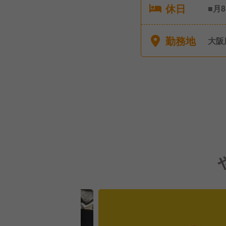
休日
■月
（2
義務
勤務地
大阪