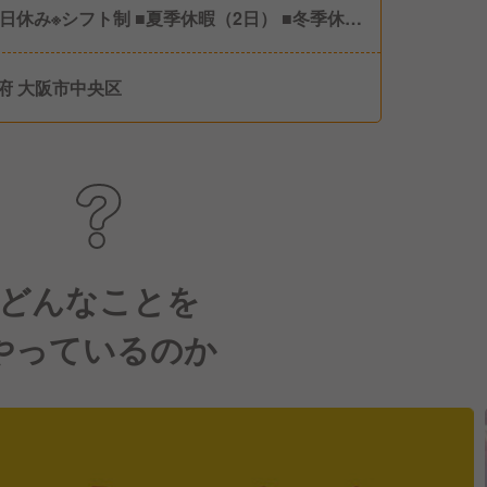
8日休み※シフト制 ■夏季休暇（2日） ■冬季休暇
日） ■有給休暇（年間10日以上※最低年5日消化
付け） ■産前産後休暇（取得・復帰実績あり）
府 大阪市中央区
どんなことを
やっているのか