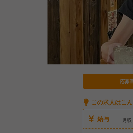
応募
この求人はこん
給与
月収