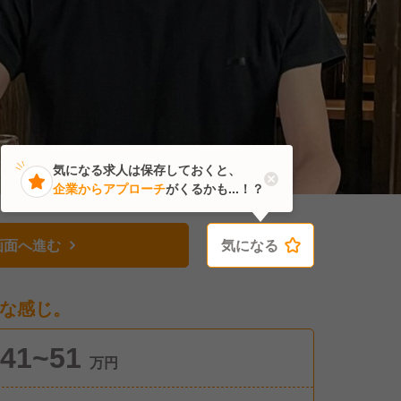
気になる求人は保存しておくと、
企業からアプローチ
がくるかも...！？
画面へ進む
気になる
気になる
な感じ。
41~51
万円