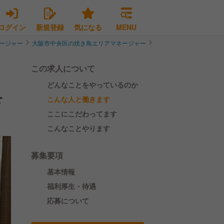
ログイン
新規登録
気になる
MENU
ージャー
大阪市中央区の焼き鳥エリアマネージャー
＜安定企業・キャリアア
この求人について
どんなことをやっているのか
を
こんな人と働きます
ここにこだわってます
こんなことやります
募集要項
基本情報
福利厚生・待遇
応募について