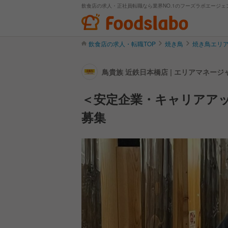
飲食店の求人・正社員転職なら業界NO.1のフーズラボエージェ
飲食店の求人・転職TOP
焼き鳥
焼き鳥エリ
鳥貴族 近鉄日本橋店 | エリアマネー
＜安定企業・キャリアアッ
募集