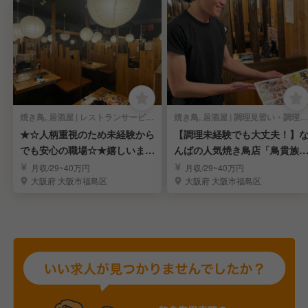
焼き鳥, 居酒屋 | レストランサービス・ホールスタッフ
焼き鳥, 居酒屋 | 調理見習い・調理補助
★☆人柄重視のため未経験から
【調理未経験でも大丈夫！】
でも安心の職場☆★嬉しいまか
んばの人気焼き鳥店「鳥貴族
ない付
で若手スタッフ募集
月収/29~40万円
月収/29~40万円
大阪府 大阪市福島区
大阪府 大阪市福島区