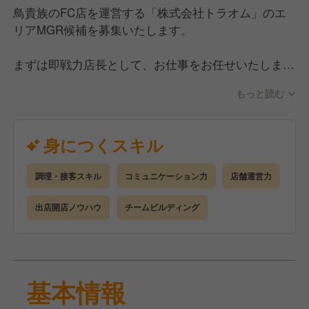
鳥貴族のFC店を運営する「株式会社トラオム」のエ
リアMGR候補を募集いたします。
まずは即戦力店長として、お仕事をお任せいたしま
す。
もっと読む
業務内容は調理と接客の業務を担当していただきます
が、慣れてきたら店舗の運営や管理もお願いします。
調理は比較的シンプルなため、チェーン店での経験が
身につくスキル
ある方ならすぐに覚えられるでしょう。マネジメント
では主にシフト管理を担当し、アルバイトやパートの
調理・接客スキル
コミュニケーション力
店舗運営力
スタッフを含むチームを率いて、店舗をより良くする
ための取り組みを進めていただきます。
出店開店ノウハウ
チームビルディング
飲食店での店長・マネジメント経験者は大歓迎です！
お客様にとって安心・安全に料理や空間をお楽しみい
ただけるようなお店作りをお任せします！
基本情報