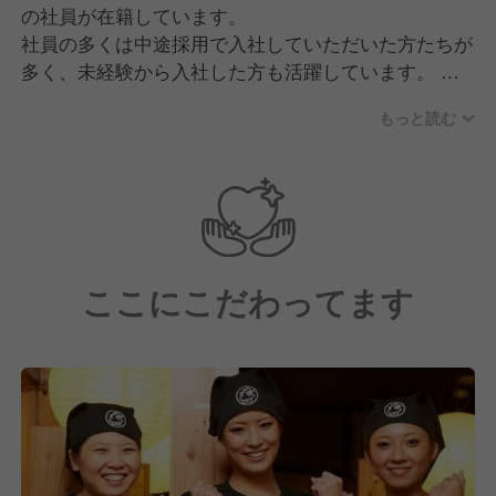
の社員が在籍しています。
社員の多くは中途採用で入社していただいた方たちが
多く、未経験から入社した方も活躍しています。
また、ポジティブな方が多いので、切磋琢磨しながら
もっと読む
お互いに高め合えるような関係性を築いています。
現場はいつも活気に溢れており明るく元気な雰囲気。
スタッフ同士仲も良く、和気あいあいとした空間で
す！
ここにこだわってます