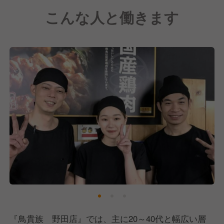
看板商品の焼き鳥は国産の鶏肉を使用し、1本1本串打
こんな人と働きます
ちをして焼き上げています。
創業当時から変わらない自慢のタレや塩にもこだわ
り、国産国消の上質な焼鳥メニューをリーズナブルな
価格で提供しています。
1998年に大阪で1号店の千躰店をオープンして以来、
今や焼鳥居酒屋チェーン業界の代表格といえるまでの
ブランドとなりました。
『鳥貴族 野田店』では、主に20～40代と幅広い層