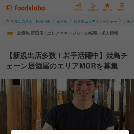
ログイン
新規登録
気になる
MENU
飲食店の求人・転職TOP
焼き鳥
焼き鳥エリアマネージャー
大阪
鳥貴族 野田店 | エリアマネージャーの転職・求人情報
【新規出店多数！若手活躍中】焼鳥チ
ェーン居酒屋のエリアMGRを募集