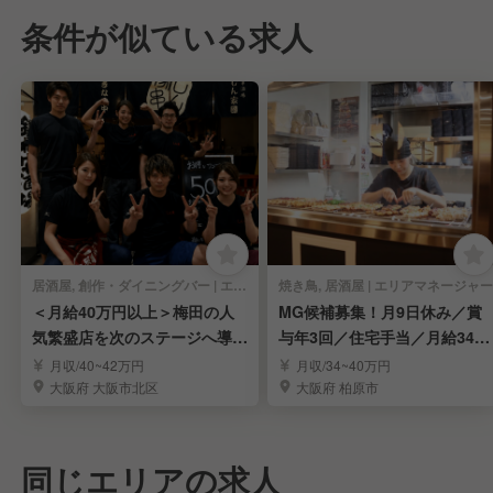
条件が似ている求人
居酒屋, 創作・ダイニングバー | エリアマネージャー
焼き鳥, 居酒屋 | エリアマネージャー
＜月給40万円以上＞梅田の人
MG候補募集！月9日休み／賞
気繁盛店を次のステージへ導く
与年3回／住宅手当／月給34万
MGR候補募集
円～／家族手当有
月収/40~42万円
月収/34~40万円
大阪府 大阪市北区
大阪府 柏原市
同じエリアの求人