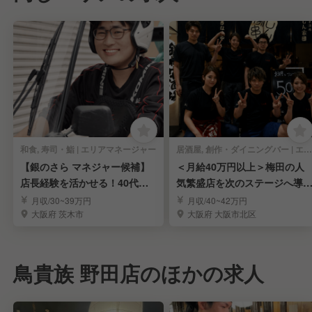
和食, 寿司・鮨 | エリアマネージャー
居酒屋, 創作・ダイニングバー | エリアマネージャー
【銀のさら マネジャー候補】
＜月給40万円以上＞梅田の人
店長経験を活かせる！40代積
気繁盛店を次のステージへ導
極採用中◎
MGR候補募集
月収/30~39万円
月収/40~42万円
大阪府 茨木市
大阪府 大阪市北区
鳥貴族 野田店のほかの求人