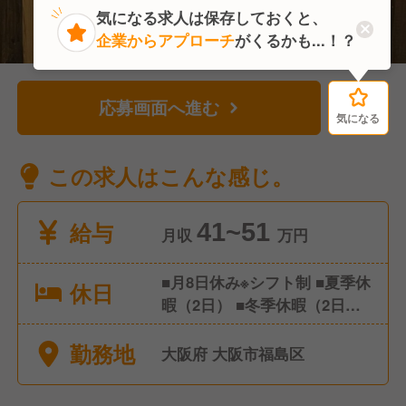
気になる求人は保存しておくと、
企業からアプローチ
がくるかも...！？
応募画面へ進む
気になる
気になる
この求人はこんな感じ。
給与
41~51
月収
万円
■月8日休み※シフト制 ■夏季休
休日
暇（2日） ■冬季休暇（2日）
■有給休暇（年間10日以上※最
勤務地
低年5日消化義務付け） ■産前
大阪府 大阪市福島区
産後休暇（取得・復帰実績あ
り）