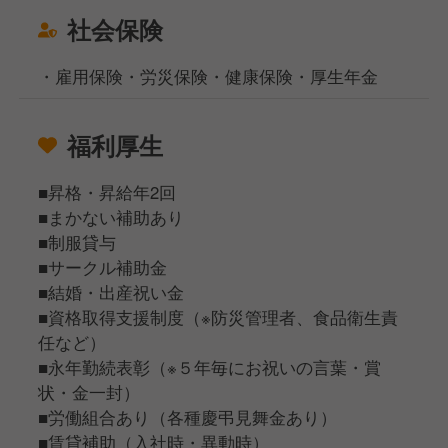
社会保険
・雇用保険・労災保険・健康保険・厚生年金
福利厚生
■昇格・昇給年2回
■まかない補助あり
■制服貸与
■サークル補助金
■結婚・出産祝い金
■資格取得支援制度（※防災管理者、食品衛生責
任など）
■永年勤続表彰（※５年毎にお祝いの言葉・賞
状・金一封）
■労働組合あり（各種慶弔見舞金あり）
■賃貸補助（入社時・異動時）