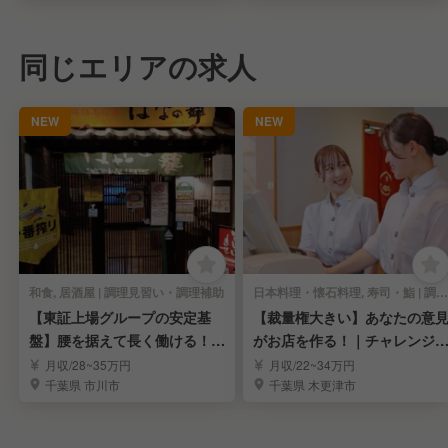
同じエリアの求人
NEW
NEW
和食, 居酒屋 | 調理見習い・調理補助
日本料理・懐石料理, 寿司・鮨 | 調理見習い・調理補助
【東証上場グループの安定基
【裁量権大きい】あなたの意
盤】腰を据えて長く働ける！調
がお店を作る！｜チャレンジ
理スタッフ募集
応援する環境
月収/28~35万円
月収/22~34万円
千葉県 市川市
千葉県 木更津市