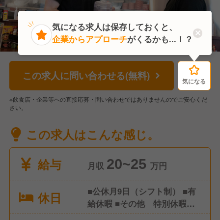
気になる求人は保存しておくと、
企業からアプローチ
がくるかも...！？
この求人に問い合わせる(無料)
気になる
気になる
※飲食店・企業等への直接応募・問い合わせではありませんのでご安心くだ
さい。
この求人はこんな感じ。
給与
20~25
月収
万円
■公休月9日（シフト制） ■有
休日
給休暇 ■その他 特別休暇な
ど ※年間休日107日