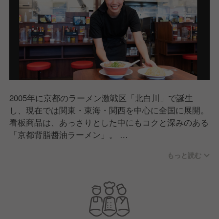
2005年に京都のラーメン激戦区「北白川」で誕生
し、現在では関東・東海・関西を中心に全国に展開。
看板商品は、あっさりとした中にもコクと深みのある
「京都背脂醬油ラーメン」。
老若男女問わずたくさんの方に食べていただけるどこ
もっと読む
か懐かしいラーメンとして支持をいただいています。
また郊外型店舗では駐車場・ボックス席もご用意して
おり、お子さま連れのお客様にも心地よくご利用いた
だける店舗づくりを行っています。