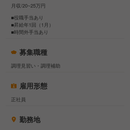
月収/20~25万円
□リーダー（入社3カ月目途）
店舗内の全ポジションの見本として、スタッフやパー
■役職手当あり
ト・アルバイトの方の育成を担当
■昇給年1回（1月）
▲
■時間外手当あり
□スタッフ
約3カ月の研修期間で、店舗内の全ポジションを経験
募集職種
＜総合職（転勤あり）になれば、S店長以上も目指せ
ます＞
調理見習い・調理補助
年1回実施される適性試験に合格すると、エリアマネ
ジャーや営業部長、本社管理部門などのポジションに
雇用形態
も挑戦できる「総合職」へ転換となります。
正社員
──────────
★ 具体的な仕事内容
──────────
勤務地
■接客業務
■ラーメンやサイドメニューの調理業務