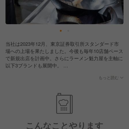
当社は2023年12月、東京証券取引所スタンダード市
場への上場を果たしました。今後も毎年10店舗ペース
で新規出店を計画中。さらにラーメン魁力屋を主軸に
以下3ブランドも展開中。
今後も新ブランド計画中で、ゆくゆくは海外出店も視
もっと読む
野に入れています！
ここ数年、飲食業界もかなり苦しい時期を過ごしまし
た。もちろん、魁力屋も例外ではありません。それで
も多くのお客さまが変わらず足を運んでくださったの
は、ずっと接客にこだわってきた成果だと思っていま
す。
こんなことやります