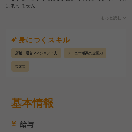
はありません
もっと読む
＜キャリアステップイメージ ※（）内は未経験入社
者の昇格目安期間＞
□S店長
身につくスキル
店長業務に加え、大型店・QSC（クオリティ・サー
ビス・クリンリネス）モデル店・複数店舗管理店長な
店舗・運営マネジメント力
メニュー考案の企画力
ど通常の店舗とは異なる任務も担当
▲
接客力
■店長（入社1年半～） ※今回の採用はここからスタ
ート！※
数値コントロールやマネジメントなど、店舗運営に関
わるあらゆる業務を担当
基本情報
▲
□時間帯責任者（入社1年目途）
日次店舗運営業務の正しい知識を備え、勤務する時間
給与
帯の業務を担当
▲