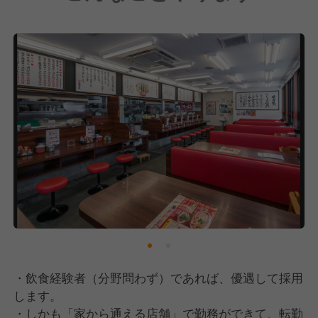
「魁力屋がないと困る」
「魁力屋が近くにできて良かった！」
苦しい時期にも粘り強く新規出店を続けてこれたの
は、こうしたお客さまの声があったからです。そんな
嬉しい声をさらに増やし、社員のみなさんがより活躍
し自己実現できる場所を作るためにも、全国700店舗
は必ず実現させます。100年続く外食企業を目指し
て、これからの魁力屋を一緒に作ってくれる方とお会
いできることを楽しみにしています。
・飲食経験者（分野問わず）であれば、優遇して採用
します。
・しかも「家から通える店舗」で勤務ができて、転勤