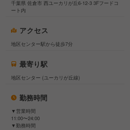
千葉県 佐倉市 西ユーカリが丘6-12-3 3Fフードコ
■スタッフのマネジメント、店舗運営業務 など
ート内
提供するラーメンや焼き飯の味付けなども店内で全て
行っています。基本的な仕事からスタートし、徐々に
アクセス
魁力屋ならではのやり方を覚えていってください。
地区センター駅から徒歩7分
最寄り駅
地区センター (ユーカリが丘線)
勤務時間
▼営業時間
11:00〜24:00
▼勤務時間