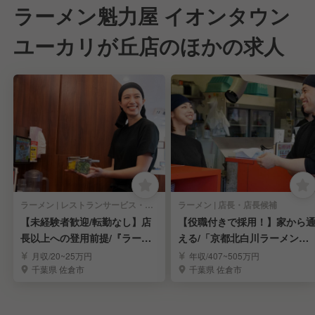
ラーメン魁力屋 イオンタウン
ユーカリが丘店のほかの求人
ラーメン | レストランサービス・ホールスタッフ
ラーメン | 店長・店長候補
【未経験者歓迎/転勤なし】店
【役職付きで採用！】家から
長以上への登用前提/『ラーメ
える/「京都北白川ラーメン魁
ン 魁力屋』運営
力屋」の店舗運営
月収/20~25万円
年収/407~505万円
千葉県 佐倉市
千葉県 佐倉市