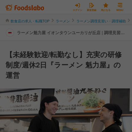
ログイン
新規登録
気になる
MENU
飲食店の求人・転職TOP
ラーメン
ラーメン調理見習い・調理補助
ラーメン魁力屋 イオンタウンユーカリが丘店 | 調理見習
い・調理補助の転職・求人情報
【未経験歓迎/転勤なし】充実の研修
制度/週休2日『ラーメン 魁力屋』の
運営