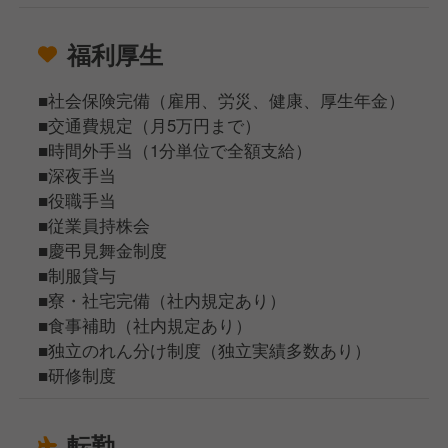
福利厚生
■社会保険完備（雇用、労災、健康、厚生年金）
■交通費規定（月5万円まで）
■時間外手当（1分単位で全額支給）
■深夜手当
■役職手当
■従業員持株会
■慶弔見舞金制度
■制服貸与
■寮・社宅完備（社内規定あり）
■食事補助（社内規定あり）
■独立のれん分け制度（独立実績多数あり）
■研修制度
転勤