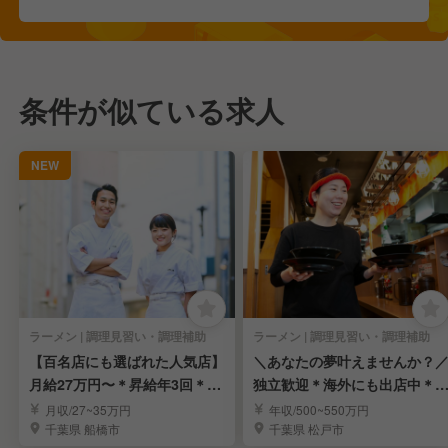
条件が似ている求人
NEW
ラーメン | 調理見習い・調理補助
ラーメン | 調理見習い・調理補助
【百名店にも選ばれた人気店】
＼あなたの夢叶えませんか？
月給27万円〜＊昇給年3回＊年
独立歓迎＊海外にも出店中＊
間休日113日
収800万狙えます
月収/27~35万円
年収/500~550万円
千葉県 船橋市
千葉県 松戸市