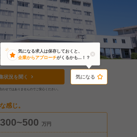
気になる求人は保存しておくと、
企業からアプローチ
がくるかも...！？
集状況を聞く
気になる
気になる
合わせではありませんのでご安心ください。
な感じ。
300~500
万円