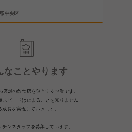
暇・産休、育休、配偶者誕⽣⽇休暇
都 中央区
んなことやります
56店舗の飲食店を運営する企業です。
成長スピードは止まることを知りません。
る成長を実現していきます。
ッチンスタッフを募集しています。