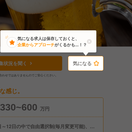
気になる求人は保存しておくと、
企業からアプローチ
がくるかも...！？
集状況を聞く
気になる
気になる
合わせではありませんのでご安心ください。
な感じ。
330~600
万円
日～12日の中で自由選択制(毎月変更可能)、有