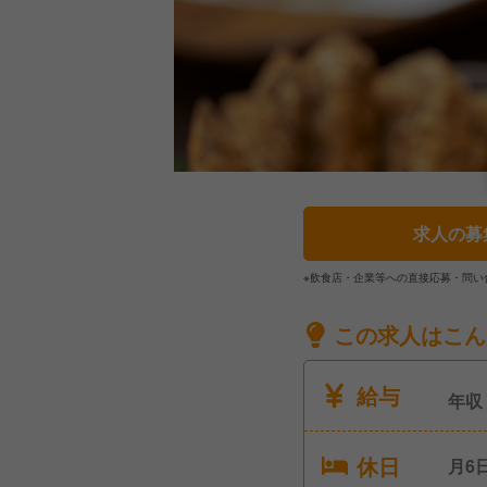
求人の募
※飲食店・企業等への直接応募・問い
この求人はこん
給与
年収
休日
月6