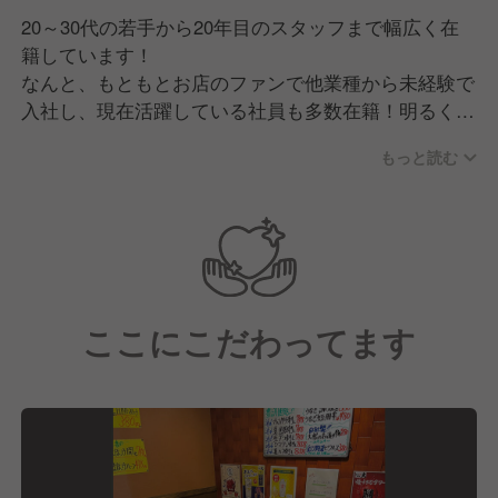
20～30代の若手から20年目のスタッフまで幅広く在
籍しています！
なんと、もともとお店のファンで他業種から未経験で
入社し、現在活躍している社員も多数在籍！明るく前
向きでやる気があれは未経験でも大歓迎です♪
もっと読む
職場は年齢や経験関係なくスタッフ同士の仲が良く、
明るく和気あいあいとしつつも、プロ意識高くキッチ
リした雰囲気。マニュアルに縛られることなく、気軽
に意見交換や挑戦ができる風通しの良い環境作りに努
めています。
ここにこだわってます
また、現場と社長の距離が近く、社員一人ひとりと積
極的にコミュニケーションを取り、トラブルが起こっ
た際には率先して駆けつけます！