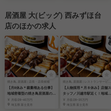
居酒屋 大(ビッグ) 西みずほ台
店のほかの求人
焼き鳥, 居酒屋 | 店長・店長候補
焼き鳥, 居酒屋 | レストランサービス・ホールスタッフ
【月8休み＊裁量権ある仕事】
【人物採用＊月８休み】店舗
地域密着型の焼き鳥居酒屋の店
タッフ／川越市駅近く！地域
長候補を募集！
着型の焼き鳥居酒屋
月収/28~40万円
月収/28~35万円
埼玉県 富士見市
埼玉県 富士見市