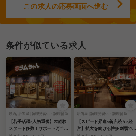
この求人の応募画面へ進む
条件が似ている求人
焼肉, 居酒屋 | 調理見習い・調理補助
居酒屋 | 調理見習い・調理補助
【若手活躍×人柄重視】未経験
【スピード昇進×新店続々×経
スタート多数！サポート万全の
営】拡大を続ける博多劇場で
調理見習い募集★
ストを掴み取れ
年収/320~540万円
年収/320~540万円