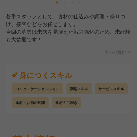
若手スタッフとして、食材の仕込みや調理・盛りつ
け、接客などをお任せします。
今回の募集は未来を見据えた戦力強化のため、未経験
も大歓迎です！
もっと読む
お客様やスタッフとのコミュニケーションを楽しみな
がら、あなたの経験を活かし、ご来店いただいた一人
ひとりに喜んでもらえるような柔軟なサービス提供を
身につくスキル
お願いします！
コミュニケーションスキル
調理スキル
サービススキル
弊社はスタッフの働きやすさを大切にしており、福利
厚生が充実してます。
食材・お酒の知識
食材の目利き
社員の平均在籍年数は7年以上と、離職率が非常に低
く、東武東上線沿いの店舗がほとんどですので、引っ
越しを伴う転勤の心配もなく、長く安定して働けま
す。