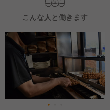
【居酒屋 大(ビッグ)について】
こんな人と働きます
東武東上線沿いを中心に店舗展開をしている地域密着
型の焼き鳥居酒屋です。
「元気と笑顔と一生懸命」をモットーに料理にこだわ
るだけではなく、ご来店いただいたお客様に喜んでも
らえる柔軟なサービスを提供しています。
そしてお客様に「ビッグは凄いね！」と言っていただ
けるような美味しさと活気があふれるお店を目指し、
努力を続けています！