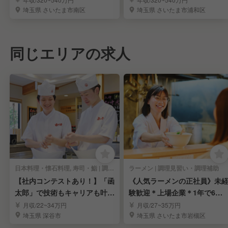
埼玉県 さいたま市南区
埼玉県 さいたま市浦和区
同じエリアの求人
日本料理・懐石料理, 寿司・鮨 | 調理見習い・調理補助
ラーメン | 調理見習い・調理補助
【社内コンテストあり！】「函
《人気ラーメンの正社員》未
太郎」で技術もキャリアも叶え
験歓迎＊上場企業＊1年で6万
る！積極募集中！
円昇給チャンスも！
月収/22~34万円
月収/27~35万円
埼玉県 深谷市
埼玉県 さいたま市岩槻区