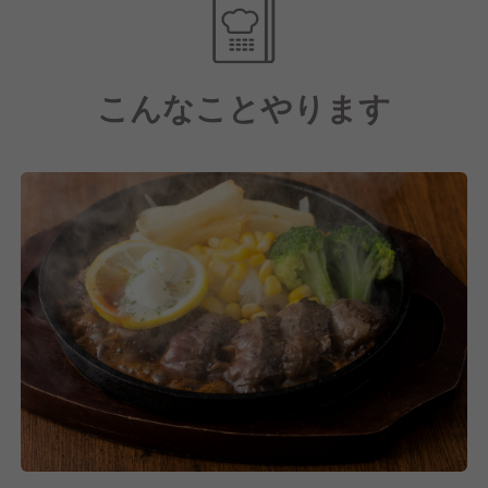
職人の味を「手作り」「出来立て」で提供することに
こだわりを持ち続けています。
質の良い国産鶏肉や豊洲から直送される鮮魚を使用
こんなことやります
し、当店ならではの味が地元で長期にわたって愛され
ています！
■働く社員のために厚待遇！
また、「一生懸命頑張っている社員へ、相応の給料を
還元することは当然」という社長の考えから、福利厚
生が充実していて厚待遇で働けます！
そのため、給与水準は未経験でも28万円の下限設定
で、技能手当てもMAX5万円お出しします！もちろ
ん、キャリアアップもできる環境ですので、エリアマ
ネージャーなどの統括職になれれば月50万円以上も夢
じゃありません！