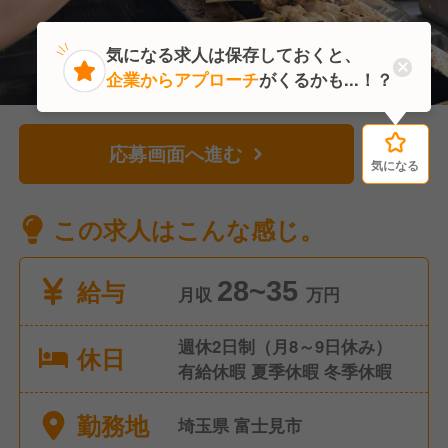
気になる求人は保存しておくと、
企業からアプローチ
がくるかも...！？
応募画面へ進む
気になる
気になる
この求人はこんな感じ。
給与
28~35
月収
万円
週休2日制（月8～9日休み）
休日
有給休暇 夏季休暇 冬季休暇
勤務地
埼玉県 富士見市