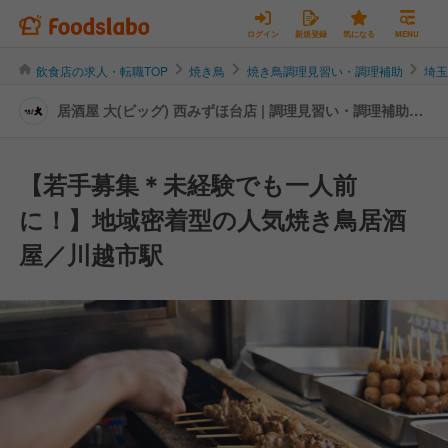
ログイン
新規登録
気になる
MENU
飲食店の求人・転職TOP
焼き鳥
焼き鳥調理見習い・調理補助
埼
居酒屋 大(ビッグ) 西みずほ台店 | 調理見習い・調理補助の
転職・求人情報
【若手募集＊未経験でも一人前
に！】地域密着型の人気焼き鳥居酒
屋／川越市駅