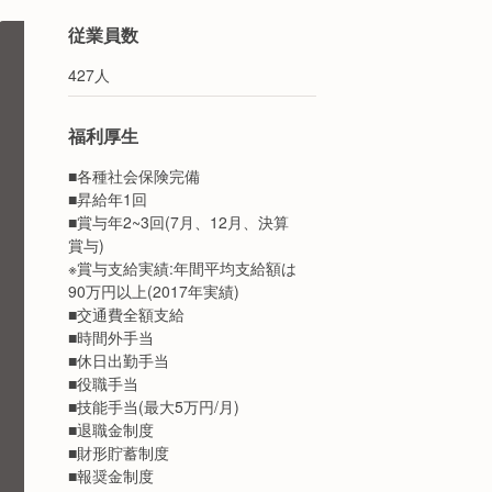
従業員数
427人
福利厚生
■各種社会保険完備
■昇給年1回
■賞与年2~3回(7月、12月、決算
賞与)
※賞与支給実績:年間平均支給額は
90万円以上(2017年実績)
■交通費全額支給
■時間外手当
■休日出勤手当
■役職手当
■技能手当(最大5万円/月)
■退職金制度
■財形貯蓄制度
■報奨金制度