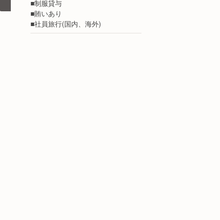
■制服貸与
■賄いあり
■社員旅行(国内、海外)