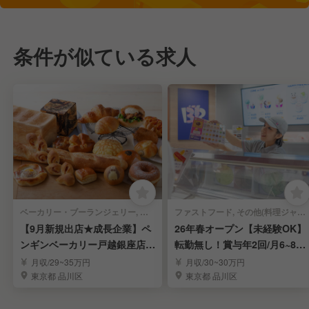
条件が似ている求人
ベーカリー・ブーランジェリー, テイクアウト・惣菜・弁当屋 | 販売スタッフ
ファストフード, その他(料理ジャンル) | 販売スタッフ
【9月新規出店★成長企業】ペ
26年春オープン【未経験OK】
ンギンベーカリー戸越銀座店の
転勤無し！賞与年2回/月6~8日
販売スタッフを募集
休み/駅直結
月収/29~35万円
月収/30~30万円
東京都 品川区
東京都 品川区