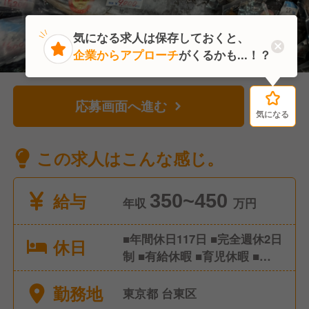
気になる求人は保存しておくと、
企業からアプローチ
がくるかも...！？
応募画面へ進む
気になる
気になる
この求人はこんな感じ。
給与
350~450
年収
万円
■年間休日117日 ■完全週休2日
休日
制 ■有給休暇 ■育児休暇 ■慶
弔休暇 ■特別休暇
勤務地
東京都 台東区