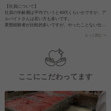
【社員について】
社員の年齢層は平均でいうと40代くらいかですが、ア
ルバイトさんは若い方も多いです。
業態経験者が比較的多いですが、やったことない仕事
や新しいことをやってみたいことなどあれば、チャレ
もっと読む
ンジできる環境かと思います。
職場に関してはみんな仲良く過ごしていますが、仕事
になればしっかり働いていますので、メリハリある雰
囲気といえるでしょう！
ここにこだわってます
【どんな人が来てほしい？】
社内では「親切丁寧」「誠心誠意」「創意工夫」を大
切にしています。
そのため、この気持ちを守っていただきながら創造性
豊かな人が来てほしいです！