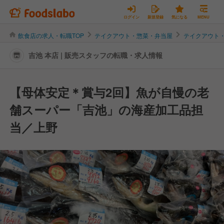
ログイン
新規登録
気になる
MENU
飲食店の求人・転職TOP
テイクアウト・惣菜・弁当屋
テイクアウト
吉池 本店 | 販売スタッフの転職・求人情報
【母体安定＊賞与2回】魚が自慢の老
舗スーパー「吉池」の海産加工品担
当／上野