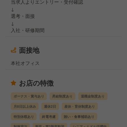
当求人よりエントリー・受付確認
↓
選考・面接
↓
入社・研修期間
面接地
本社オフィス
お店の特徴
ボーナス・賞与あり
昇給制度あり
退職金制度あり
月8日以上休み
週休2日
産休・育休制度あり
特別休暇あり
終電考慮
賄い・食事補助あり
制服貸与
新卒・第2新卒歓迎
シニア・ミドル活躍中