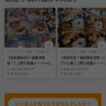
テイクアウト・惣菜・弁当屋, その他(料理ジャンル) | 生産加工（精肉・鮮魚・青果など）
テイクアウト・惣菜・弁当屋, その他(料理ジャンル) | スーパーフロア・小売
【完全週休2日＊経験者歓
【母体安定＊福利厚生充実！
迎！】上野の老舗スーパーの鮮
プロも通う上野の老舗スーパ
魚加工スタッフを募集！
／青果部門担当
年収/350~450万円
年収/350~450万円
東京都 台東区
東京都 台東区