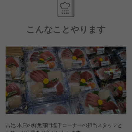
り立っていると考えています。
教育にも力を入れているのもそうですが、様々な事業
をおこなっているので今までやったことのない事業へ
こんなことやります
のチャレンジや努力次第では会社の運営にも参加する
ことができます！
吉池 本店の鮮魚部門塩干コーナーの担当スタッフと