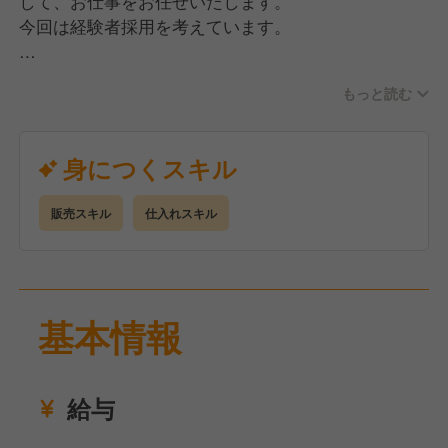
して、お仕事をお任せいたします。
今回は経験者採用を考えています。
業務内容としては販売業務から、干物・魚卵・珍味・
もっと読む
練り物・海産加工品の仕入れ業務をお願いいたしま
す。
身につくスキル
販売スキル
仕入れスキル
基本情報
給与