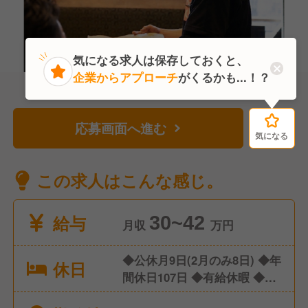
気になる求人は保存しておくと、
企業からアプローチ
がくるかも...！？
応募画面へ進む
気になる
気になる
この求人はこんな感じ。
給与
30~42
月収
万円
◆公休月9日(2月のみ8日) ◆年
休日
間休日107日 ◆有給休暇 ◆産
休/育休 ◆介護休暇