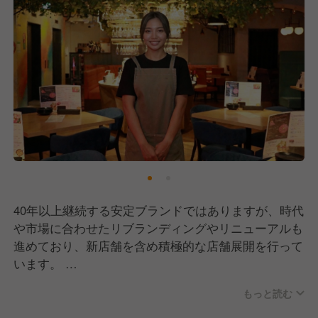
40年以上継続する安定ブランドではありますが、時代
や市場に合わせたリブランディングやリニューアルも
進めており、新店舗を含め積極的な店舗展開を行って
います。
もっと読む
弊社ではグループ統一の新評価制度で成果や経験、頑
張りを公平に評価し、スピード感をもって昇進昇格を