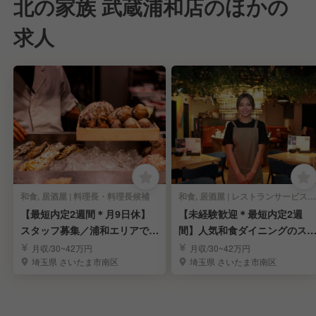
北の家族 武蔵浦和店のほかの
求人
和食, 居酒屋 | 料理長・料理長候補
和食, 居酒屋 | レストランサービス・ホールスタッフ
【最短内定2週間＊月9日休】
【未経験歓迎＊最短内定2週
スタッフ募集／浦和エリアで人
間】人気和食ダイニングのス
気の和食ダイニング
ッフ募集｜武蔵浦和
月収/30~42万円
月収/30~42万円
埼玉県 さいたま市南区
埼玉県 さいたま市南区