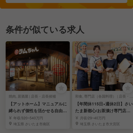
条件が似ている求人
焼肉, 居酒屋 | 店長・店長候補
和食, 専門店（各国料理） | 店長・店長候補
【アットホーム】マニュアルに
【年間休115日×週休2日】さい
縛られず個性を活かせる自由な
たま新都心/お茶漬け専門店で
接客スタイル♪
店長候補を募集
年収/320~540万円
月収/29~40万円
埼玉県 さいたま市南区
埼玉県 さいたま市大宮区