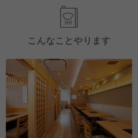
目指すことができます。
また、230店舗90業態を運営する弊社の管理により福
利厚生や労務環境も充実しており、経験問わず様々な
方が安心して活躍できる環境です。
こんなことやります
事業規模拡大により様々なキャリアアップ環境をご用
意しています。
年間休日は業界TOPクラスの年間107日！