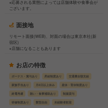
※応募される業態によっては店舗体験や食事会が
ございます。
面接地
リモート面接(WEB)、対面の場合は東京本社(新
宿区)
※店舗になることもあります
お店の特徴
ボーナス・賞与あり
昇給制度あり
交通費全額支給
家族手当あり
月8日以上休み
産休・育休制度あり
終電考慮
賄い・食事補助あり
制服貸与
研修制度あり
髪型自由
未経験者歓迎