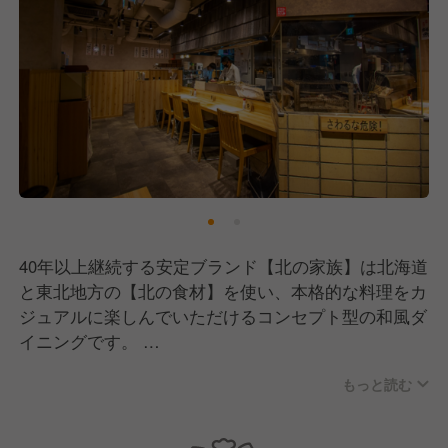
40年以上継続する安定ブランド【北の家族】は北海道
と東北地方の【北の食材】を使い、本格的な料理をカ
ジュアルに楽しんでいただけるコンセプト型の和風ダ
イニングです。
少人数様用のプライベート個室から大人数様対応の大
もっと読む
個室やお座敷席を用意し、幅広い年齢層のお客様に満
足いただけるブランドとして、過去から現在に至るま
で数多くのメディアにも出演しています。