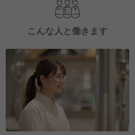
業績好調によりグループ内で多数新規出店やＭ＆Ａの
計画があり、現在採用を強化しています。
こんな人と働きます
～高単価店からカジュアル店まであなたに合ったお店
を弊社の90以上ある業態から幅広くご提案させて頂き
ます～