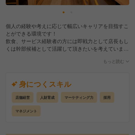
個人の経験や考えに応じて幅広いキャリアを目指すこ
とができる環境です！
飲食、サービス経験者の方には即戦力として店長もし
くは幹部候補として活躍して頂きたいを考えていま
す！
もっと読む
その為、作業のみではなく店舗の総合的なマネージメ
ントやプロデュースもお任せしていく予定です。
身につくスキル
【具体的には】
・ホール接客
店舗経営
人財育成
マーケティング力
採用
・店舗マネジメント
・採用
マネジメント
・人材育成
・調理（または補助）
・仕入れ