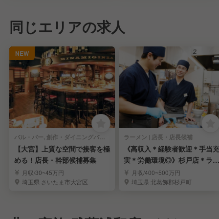
同じエリアの求人
NEW
バル・バー, 創作・ダイニングバー | 店長・店長候補
ラーメン | 店長・店長候補
【大宮】上質な空間で接客を極
《高収入＊経験者歓迎＊手当
める！店長・幹部候補募集
実＊労働環境◎》杉戸店＊ラ
メンの店長候補募集
月収/30~45万円
月収/400~500万円
埼玉県 さいたま市大宮区
埼玉県 北葛飾郡杉戸町