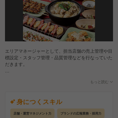
エリアマネージャーとして、担当店舗の売上管理や目
標設定・スタッフ管理・品質管理などを行なっていた
だきます。
100席以上をご用意している当店では、少人数から大
もっと読む
規模なご宴会まで、お客様のご要望に応じてお席をご
案内しています。
お客様が安心・安全におくつろぎいただけるような環
身につくスキル
境作りを統括していただきます！
店舗・運営マネジメント力
ブランドの広報業務・採用力