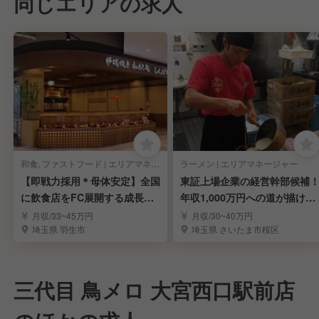
同じエリアの求人
和食, ファストフード | エリアマネージャー
ラーメン | エリアマネージャー
【即戦力採用＊母体安定】全国
東証上場企業の経営幹部候補
に飲食店をFC展開する成長企
年収1,000万円への道が描ける
業の統括職を募集
キャリアパス◎
月収/33~45万円
月収/30~40万円
埼玉県 羽生市
埼玉県 さいたま市桜区
三代目 鳥メロ 大宮西口駅前店