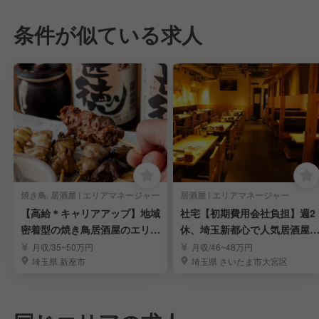
条件が似ている求人
焼き鳥, 居酒屋 | エリアマネージャー
居酒屋 | エリアマネージャー
【高給＊キャリアアップ】地域
社宅【初期費用会社負担】週2
密着型の焼き鳥居酒屋のエリア
休、埼玉新都心で人気居酒屋
マネージャー
マネージャー募集
月収/35~50万円
月収/46~48万円
埼玉県 新座市
埼玉県 さいたま市大宮区