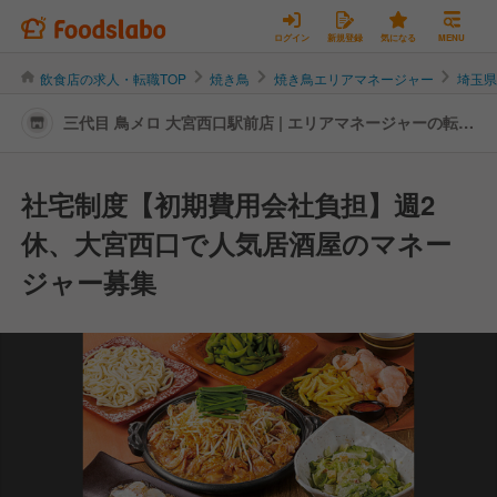
ログイン
新規登録
気になる
MENU
飲食店の求人・転職TOP
焼き鳥
焼き鳥エリアマネージャー
埼玉
三代目 鳥メロ 大宮西口駅前店 | エリアマネージャーの転
職・求人情報
社宅制度【初期費用会社負担】週2
休、大宮西口で人気居酒屋のマネー
ジャー募集