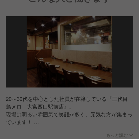
活気あふれる空間の中で、多彩なメニューをお楽しみ
いただけます。
20～30代を中心とした社員が在籍している『三代目
鳥メロ 大宮西口駅前店』。
現場は明るい雰囲気で笑顔が多く、元気な方が集まっ
ています！
もっと読む
仲間想いの社員が多くアットホームな関係なので、何