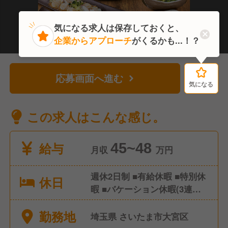
気になる求人は保存しておくと、
企業からアプローチ
がくるかも...！？
応募画面へ進む
気になる
気になる
この求人はこんな感じ。
給与
45~48
月収
万円
週休2日制 ■有給休暇 ■特別休
休日
暇 ■バケーション休暇(3連
休・5連休) ■年末年始休暇(4
勤務地
連休) ■バースデー休暇 ■失恋
埼玉県 さいたま市大宮区
休暇 ■離婚休暇 など