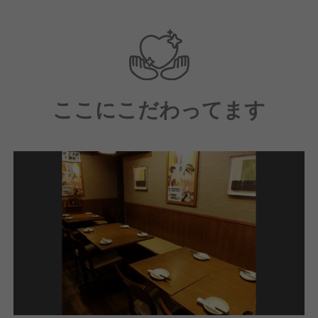
か困りごとがあってもフォローし合える関係。
スタッフ全員が本気で仕事を楽しみ、日々切磋琢磨し
ています。
＜こんな方は大歓迎です！＞
ここにこだわってます
・柔軟な思考でお店作りに参加してくれる方
・チームワークを大切に、仲間と協力して働くことが
できる方
・世の中にないものを提案していきたい方
・人と接し、人を喜ばせるのが好きな方
・キャリアアップしたいなど成長意欲のある方