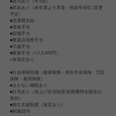
■賞与あり（年1回）
■昇給あり（来年度より昇進・昇給年4回に変更
予定）
■交通費支給
■資格手当
■役職手当
■繁盛店視察手当
■引越手当
■家族手当（1人3,000円）
※各規定あり
■社会保険完備（健康保険・厚生年金保険・労災
保険・雇用保険）
■まかない補助あり
■社宅あり（借上げ社宅制度/初期費用全額会社
負担）
■独立支援制度（規定あり）
■制服貸与