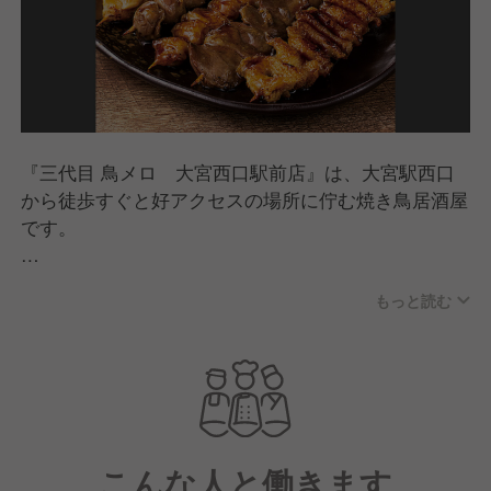
『三代目 鳥メロ 大宮西口駅前店』は、大宮駅西口
から徒歩すぐと好アクセスの場所に佇む焼き鳥居酒屋
です。
料理は、清流若どりのモモ一本焼きや多彩な焼き鳥
もっと読む
を、初代から受け継がれる秘伝の"ぷるぷるダレ"で提
供！
自慢の串揚げにはパン粉にこだわり、隠し味として豆
乳ときなこをブレンドしています。
さらに、ご宴会コースでは黒毛和牛のすき焼きや水炊
こんな人と働きます
き鍋などの贅沢メニューをご用意。