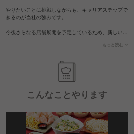
やりたいことに挑戦しながらも、キャリアステップで
きるのが当社の強みです。
今後さらなる店舗展開を予定しているため、新しいポ
ストが生まれやすく、ステップアップのチャンスが多
もっと読む
いのが特徴！
新店の出店ではメニュー開発から携わることができ、
経営のノウハウや店舗マネジメントなどもしっかりと
学べます。
また、昇給のチャンスは年4回もあるので、あなたの
こんなことやります
努力はしっかりとお給与に反映！
充実した福利厚生や月8から最大12日の休日の実施な
ど、社員が長期的に働きやすい環境を整えています。