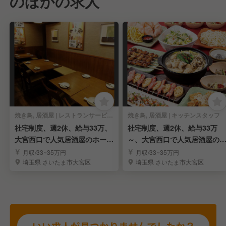
のほかの求人
焼き鳥, 居酒屋 | レストランサービス・ホールスタッフ
焼き鳥, 居酒屋 | キッチンスタッフ
社宅制度、週2休、給与33万、
社宅制度、週2休、給与33万
大宮西口で人気居酒屋のホール
～、大宮西口で人気居酒屋の
スタッフ募集
理スタッフ募集
月収/33~35万円
月収/33~35万円
埼玉県 さいたま市大宮区
埼玉県 さいたま市大宮区