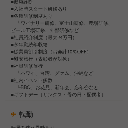
■健康診断
■入社時スタート研修あり
■各種研修制度あり
┗ワイナリー研修、富士山研修、農場研修、
ビール工場研修、外部研修など
■社員紹介制度（最大24万円）
■永年勤続年収給
■従業員割引制度（お会計10％OFF）
■慰安旅行（表彰者が対象）
■社員研修旅行
┗ハワイ、台湾、グァム、沖縄など
■社内イベント多数
┗BBQ、お花見、新年会、忘年会など
■ギフトデー（サンクス・母の日・配偶者）
転勤
転居を伴う異動あり