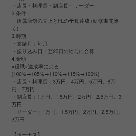
と
・店長・料理長・副店長・リーダー
3.時期
2.条件
・支給月：年2回 (6月/12月)
・所属店舗の売上とFLの予算達成 (研修期間除
・振り込み日：7月25日/1月25日
く)
4.金額
3.時期
・売上と原価人件費の予算達成の有無により個別に変
・支給月：毎月
動
・振り込み日：翌25日の給与に合算
・最低1万円〜最大固定給の0.5ヶ月分
4.金額
※ボーナス時期に面談で金額と評価内容を報告
※役職×達成率による
(100%→105%→110%→115%→120%)
【月収モデル】
・店長・料理長：3万円、4万円、5万円、6万
・一般：約31万5,000円
円、7万円
－固定給：30万円(研修期間−2万円)＋家賃手当：1万
・副店長：1万円、1.5万円、2万円、2.5万円、3
円＋勤続年数手当：5,000円＋別途、年2回ボーナスあ
万円
り(6月・12月)
・リーダー：1万円、1.5万円、2万円、2.5万円、
3万円
・副店長：約38万円
－固定給：33万円＋インセンティブ：2万5,000円＋家
【ボーナス】