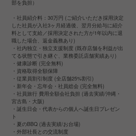
部を負担）
・社員紹介料：30万円 (ご紹介いただき採用決定
した社員が入社3ヶ月経過後、翌月分給与に紹介
料として支給／採用決定された方が1年以内に退
職した場合、返金義務あり)
・社内独立・独立支援制度 (既存店舗を利益が出
てる状態で引き継ぐ、業務委託店舗実績あり)
・健康診断 (完全無料)
・資格取得全額保障
・従業員割引制度 (全店舗25%割引)
・新年会・忘年会・社員総会 (完全無料)
・社員旅行 費用全額会社負担 (過去実績/沖縄・
宮古島・大阪)
・誕生日会・代表からの個人へ誕生日プレゼン
ト
・夏のBBQ (過去実績/お台場)
・外部社長との交流制度