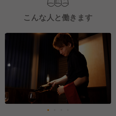
どうしたらいいのかな」「お客様の満足度を上げる為
の施策は他にないかな」など、社員やアルバイト関係
こんな人と働きます
なく日々PDCAを回してチーム一丸となって営業に取
り組んでいます。
■スタッフ同士の仲も良く、プライベートで出かけた
りもします♪