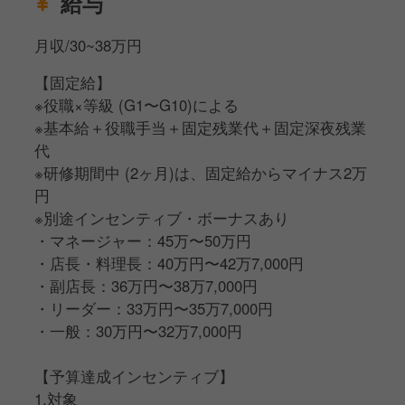
給与
3.時期
・支給月：毎月
月収/30~38万円
・振り込み日：翌25日の給与に合算
4.金額
【固定給】
※役職×達成率による
※役職×等級 (G1〜G10)による
(100%→105%→110%→115%→120%)
※基本給＋役職手当＋固定残業代＋固定深夜残業
・店長・料理長：3万円、4万円、5万円、6万円、7万
代
円
※研修期間中 (2ヶ月)は、固定給からマイナス2万
・副店長：1万円、1.5万円、2万円、2.5万円、3万円
円
・リーダー：1万円、1.5万円、2万円、2.5万円、3万
※別途インセンティブ・ボーナスあり
円
・マネージャー：45万〜50万円
・店長・料理長：40万円〜42万7,000円
【ボーナス】
・副店長：36万円〜38万7,000円
1.対象
・リーダー：33万円〜35万7,000円
・全役職の正社員
・一般：30万円〜32万7,000円
2.条件
・正社員入社日から4ヶ月経過していること
【予算達成インセンティブ】
・12月末まで時点/6月末まで時点で退職意思の無いこ
1.対象