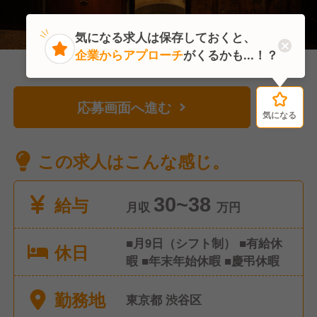
気になる求人は保存しておくと、
企業からアプローチ
がくるかも...！？
応募画面へ進む
気になる
気になる
この求人はこんな感じ。
給与
30~38
月収
万円
■月9日（シフト制） ■有給休
休日
暇 ■年末年始休暇 ■慶弔休暇
勤務地
東京都 渋谷区