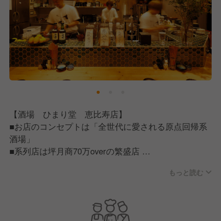
【酒場 ひまり堂 恵比寿店】
■お店のコンセプトは「全世代に愛される原点回帰系
酒場」
■系列店は坪月商70万overの繁盛店
■名物「茹でタン」が絶品の大衆酒場
もっと読む
■会社の理念は「人と人との繋がりを大切にし、飲食
を通じて関わる人の人生を豊かに」を実現できる感動
酒場を目指しています。
■日々の業務の中から「街一番の繁盛店を作る為には