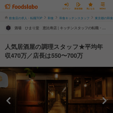
ログイン
新規登録
気になる
MENU
飲食店の求人・転職TOP
和食
和食キッチンスタッフ
東京都の和
酒場 ひまり堂 恵比寿店 | キッチンスタッフの転職・求
人情報
人気居酒屋の調理スタッフ★平均年
収470万／店長は550〜700万