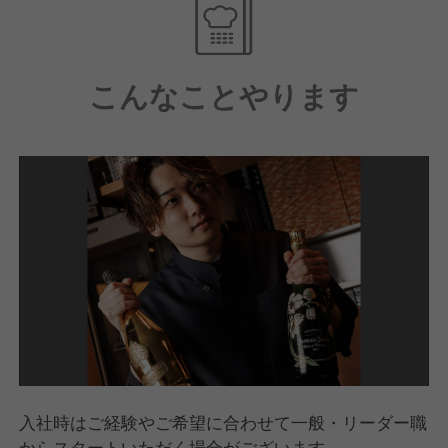
ている弊社では、日々「より店舗を良く進化させるた
めには？」と考えながらスタッフが働いています。
このように働くのにも仕事を楽しむことが一番大切！
そんな労働環境を弊社は用意しております。
こんなことやります
年に数回の社員全体飲み会やイベントがあり、各店舗
毎で遊びに出かけるなどスタッフ間の仲の良さも当社
のウリです！
どこにも負けない「働いて楽しい飲食店」を一緒に作
り上げていきましょう！
■■□―――風通しの良い社風も弊社の魅力―――□■■
弊社で働くスタッフの平均年齢は30歳！
若いスタッフが多く自分で考え働いている職場なの
で、風通しが良くてフラットな環境です。
固定概念にとらわれることなく、幅広い意見を採用し
ていきます。
入社時はご経験やご希望に合わせて一般・リーダー職
新入社員でも臆することなく、どんどんと自分のアイ
からスタートいただく場合がございます。