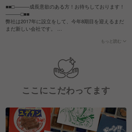
■■□―――成長意欲のある方！お待ちしております！
―――□■■
弊社は2017年に設立をして、今年8期目を迎えるまだ
まだ新しい会社です。
2027年までに居酒屋15店舗展開を目標としておりま
もっと読む
す！
店舗数および事業の拡大に応じて、店長・料理長・マ
ネージャーのポストもどんどん増えていくので、上の
ポジションを目指せるチャンスが多数あることも弊社
の魅力であると考えております。
まだまだ新しい会社なので、枠にとらわれず自分の実
ここにこだわってます
力を発揮することもできます！
■■□―――店長は月給40万円以上も可能！20～30代の
スタッフが大勢活躍中！―――□■■
・給与例（1）30歳／経営幹部／月収80万円
・給与例（2）38歳／エリアマネジャー／月収50万円
・給与例（3）28歳／店長／月収40万円