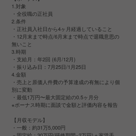
賃手当：1万円＋勤続年数手当：1万円＋子供手当：
1.対象
5,000円＋別途、年2回ボーナスあり(6月・12月)
・全役職の正社員
2.条件
・店長：約50万5,000円
・正社員入社日から4ヶ月経過していること
－固定給：40万円＋インセンティブ：7万円＋家賃手
・12月末まで時点/6月末まで時点で退職意思の
当：1万円＋勤続年数手当：2万円＋子供手当：5,000
無いこと
円＋別途、年2回ボーナスあり(6月・12月)
3.時期
・支給月：年2回 (6月/12月)
【年収モデル】
・振り込み日：7月25日/1月25日
・店長 (入社2年目)：約600万
4.金額
・マネージャー (入社4年目)：約980万
・売上と原価人件費の予算達成の有無により個
別に変動
・最低1万円〜最大固定給の0.5ヶ月分
※ボーナス時期に面談で金額と評価内容を報告
【月収モデル】
・一般：約31万5,000円
－固定給：30万円(研修期間−2万円)＋家賃手