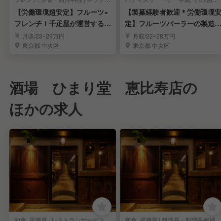
【労働環境超安定】フルーツ×
【製菓経験者歓迎＊労働環境
フレンチ！千疋屋が運営するレ
定】フルーツパーラーの製造
ストラン調理人
調理スタッフ募集
月収/23~29万円
月収/22~28万円
東京都 中央区
東京都 中央区
酒場 ひまり堂 恵比寿店の
ほかの求人
和食, 居酒屋 | レストランサービス・ホールスタッフ
和食, 居酒屋 | 料理長・料理長候補