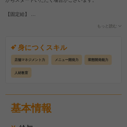
ディアを発信してください♪
【固定給】
※役職×等級 (G1〜G10)による
もっと読む
※基本給＋役職手当＋固定残業代＋固定深夜残業代
※研修期間中 (2ヶ月)は、固定給からマイナス2万円
※別途インセンティブ・ボーナスあり
身につくスキル
・マネージャー：45万〜50万円
・店長・料理長：40万円〜42万7,000円
店舗マネジメント力
メニュー開発力
業態開発能力
・副店長：36万円〜38万7,000円
・リーダー：33万円〜35万7,000円
人材教育
・一般：30万円〜32万7,000円
【予算達成インセンティブ】
1.対象
基本情報
・店長・料理長・副店長・リーダー
2.条件
・所属店舗の売上とFLの予算達成 (研修期間除く)