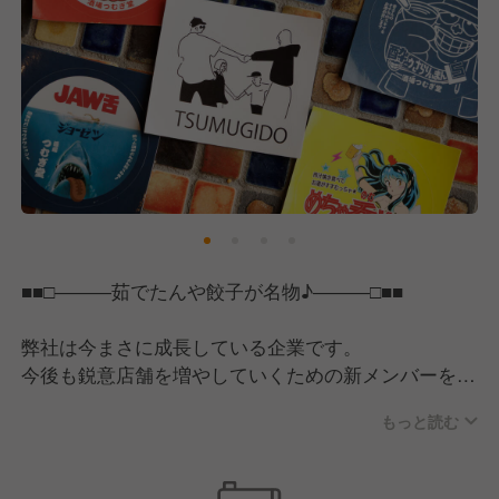
20代や30代の若手正社員が多数活躍中！
店長は評価や売上予算達成に応じて月給40万円以上も
可能です♪
実力次第で随時昇格・昇給が可能ですので、あなたの
スキルを存分に発揮してください。
2017年の創業以来、破竹の勢いで成長しているこの
勢いを止めない為にも、お店の、そして会社の中心と
なって活躍してくださる新たなメンバーを募集しま
す！
■■□―――茹でたんや餃子が名物♪―――□■■
一緒にお店を盛り上げ、会社とともに成長してくださ
る方をお待ちしています♪
弊社は今まさに成長している企業です。
今後も鋭意店舗を増やしていくための新メンバーを募
■■□―――仕事も遊びもどうせやるなら全力で楽しく
集します。
―――□■■
もっと読む
普段では経験できない貴重な経験を積むことができま
当店では楽しく仕事をすることにこだわっています！
す。
「自分で考え、自分で行動する」自主性に重きを置い