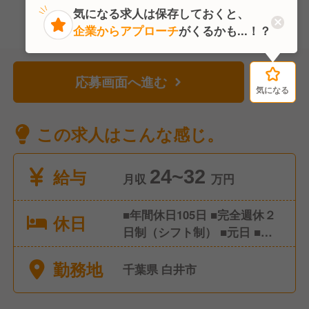
気になる求人は保存しておくと、
企業からアプローチ
がくるかも...！？
応募画面へ進む
気になる
気になる
この求人はこんな感じ。
給与
24~32
月収
万円
■年間休日105日 ■完全週休２
休日
日制（シフト制） ■元日 ■誕
生日休暇 ■有給休暇（入社6か
勤務地
月後、10日間付与）
千葉県 白井市