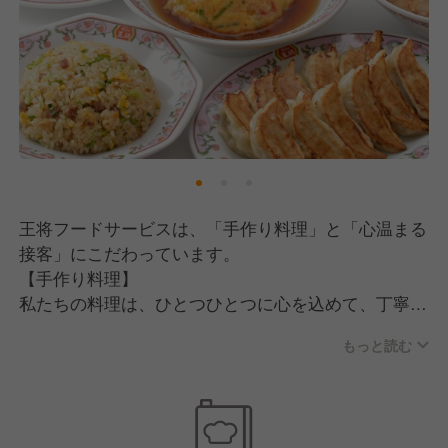
王将フードサービスは、「手作り料理」と「心温まる
接客」にこだわっています。
【手作り料理】
私たちの料理は、ひとつひとつに心を込めて、丁寧に
手作りしています。
もっと読む
できたてのおいしさをそのままお届けするために、使
用する素材はもちろん、調理方法にも徹底してこだわ
り、妥協のない味を追求しています。
毎日の仕込みから調理、盛り付けに至るまで、すべて