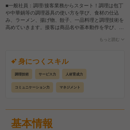
些細な気配りや笑顔のひとつが、また来たいと思って
■一般社員：調理/接客業務からスタート！調理は包丁
いただけるおもてなしにつながると信じています。
や中華鍋等の調理器具の使い方を学び、食材の仕込
み、ラーメン、揚げ物、餃子、一品料理と調理技術を
高めていきます。接客は商品名や基本動作を学び、ご
案内、注文、料理提供、精算、片付けを通じてホスピ
もっと読む
タリティ溢れる接客を実践していきます。
☆調理、接客が未経験の方でも安心してください！店
長・先輩社員から丁寧に教わることができます！
身につくスキル
■副店長：入社３～４年で副店長を目指します。副店
調理技術
サービス力
人材育成力
長は接客、調理のエキスパートとして従業員への人材
育成を行うことや、店長の右腕としてシフト作成、食
コミュニケーション力
マネジメント
材発注等の店舗マネジメントを実践し店長へのキャリ
アアップを目指していきます。
■店長：入社５～６年で店長を目指します。店長は店
基本情報
舗責任者として、人材育成や組織の活性化を図り、業
績の最大化を実現します。そのために従業員にとって