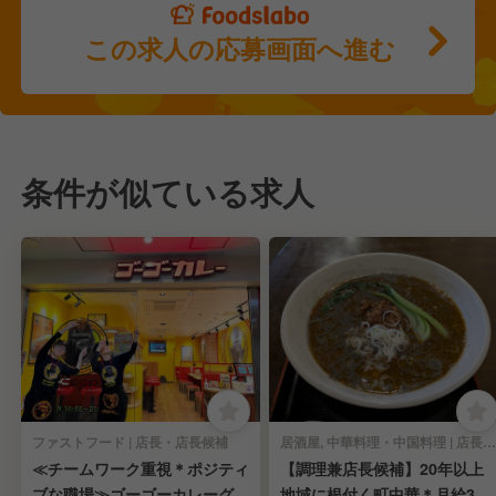
この求人の応募画面へ進む
条件が似ている求人
ファストフード | 店長・店長候補
居酒屋, 中華料理・中国料理 | 店長・店長候補
≪チームワーク重視＊ポジティ
【調理兼店長候補】20年以上
ブな職場≫ゴーゴーカレーグル
地域に根付く町中華＊月給30