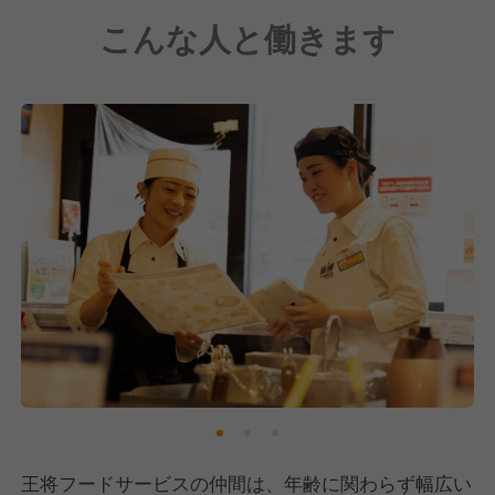
できる教育環境を整えており、調理・接客スキルはも
こんな人と働きます
ちろん、店舗運営の基本まで学べるため、未経験の方
も安心してスタートできます。
店舗では、仲間と助け合いながら、「お客様から褒め
られる店」を全員でつくりあげています。一人ひとり
の成長をしっかりサポートし、あなたの「挑戦した
い」を応援します。
王将フードサービスの仲間は、年齢に関わらず幅広い