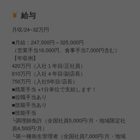
やりがいのある環境づくりを構築することで、お客様
給与
から褒められる店舗創りを目指します。
月収/24~32万円
■月給：247,500円～325,000円
（営業手当16,000円、食事手当7,000円含む）
【年収例】
420万円（入社１年目/正社員）
610万円（入社４年目/副店長）
750万円（入社5年目/店長）
■残業手当 ※1分単位で支給します！
■役職手当あり
■技能手当あり
■技能手当
└調理師免許（全国社員5,000円/月・地域限定社
員4,500円/月）
└第一種衛生管理者（全国社員7,000円/月・地域