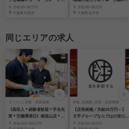
ープで店長候補募集
万〜＊車・バイク可
月収/30~50万円
月収/30~36万円
千葉県 印西市
千葉県 松戸市
同じエリアの求人
ラーメン | 店長・店長候補
和食, 居酒屋 | 店長・店長候補
《高収入＊経験者歓迎＊手当充
【店長候補／月給35万円～】
実＊労働環境◎》南流山店＊ラ
大手グループならではの安心
ーメン店長候補募集
境で長く活躍
月収/400~500万円
月収/35~40万円
千葉県 流山市
千葉県 市川市