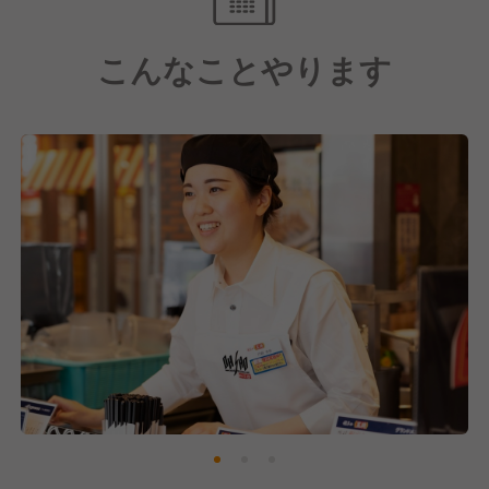
の工程において「お客様に喜んでいただきたい」とい
う想いを持ち、スタッフ全員で協力しながら取り組ん
こんなことやります
でいます。
一人でも多くのお客様に「おいしかった」と笑顔で言
っていただけるよう、チーム一丸となって、真心を込
めた料理づくりを大切にしています。
それこそが、私たちのやりがいであり、何よりの喜び
です。
【心温まる接客】
私たちは、お客様に笑顔でお帰りいただけるような、
心温まる接客を日々心がけています。
「いらっしゃいませ」や「ありがとうございます」と
いった挨拶一つひとつにも、感謝の気持ちを込め、お
客様との出会いを大切にしています。
ただ料理を提供するだけでなく、心地よい時間と空間
をご提供できるよう、スタッフ一人ひとりが思いやり
を持って行動し、お客様が気持ちよく過ごせるお店づ
くりに取り組んでいます。