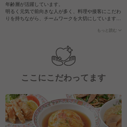
年齢層が活躍しています。
明るく元気で前向きな人が多く、料理や接客にこだわ
りを持ちながら、チームワークを大切にしています。
困っている仲間がいれば自然と助け合い、相談しやす
もっと読む
い風通しの良い環境なので、未経験の方もすぐに馴染
めます。
先輩や上司は丁寧に教えてくれるため、安心して成長
できる職場です。
ここにこだわってます