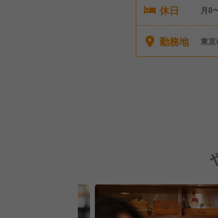
休日
月8〜
給休
勤務地
東京