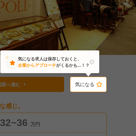
気になる求人は保存しておくと、
企業からアプローチ
がくるかも...！？
画面へ進む
気になる
気になる
な感じ。
32~36
万円