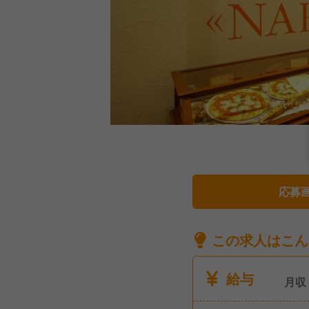
応募
この求人はこん
給与
月収