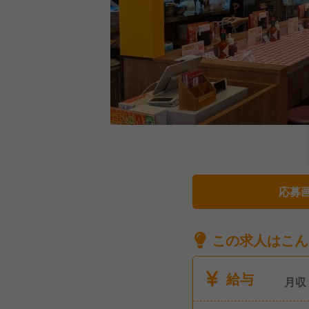
応募
この求人はこん
給与
月収