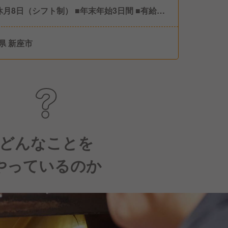
休月8日（シフト制） ■年末年始3日間 ■有給休
県 新座市
どんなことを
やっているのか