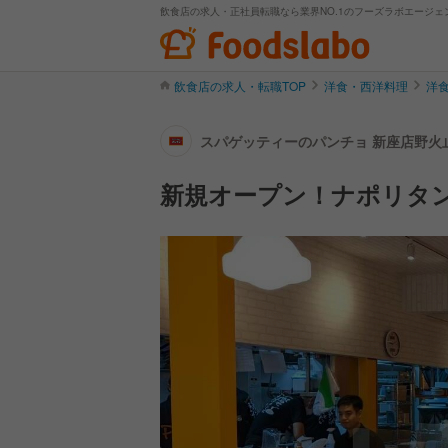
飲食店の求人・正社員転職なら業界NO.1のフーズラボエージェ
飲食店の求人・転職TOP
洋食・西洋料理
洋
スパゲッティーのパンチョ 新座店野火止
新規オープン！ナポリタ