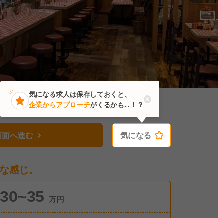
気になる求人は保存しておくと、
企業からアプローチ
がくるかも...！？
画面へ進む
気になる
気になる
な感じ。
30~35
万円