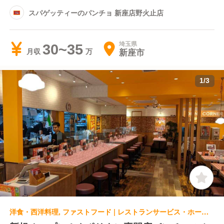
スパゲッティーのパンチョ 新座店野火止店
埼玉県
30~35
新座市
月収
1
/
3
洋食・西洋料理, ファストフード | レストランサービス・ホールスタッフ