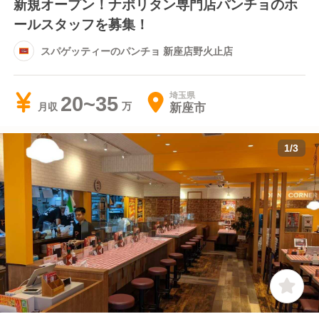
新規オープン！ナポリタン専門店パンチョのホ
ールスタッフを募集！
スパゲッティーのパンチョ 新座店野火止店
埼玉県
20~35
新座市
月収
1
/
3