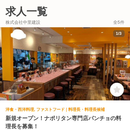
求人一覧
株式会社中里建設
全5件
1
/
3
洋食・西洋料理, ファストフード | 料理長・料理長候補
新規オープン！ナポリタン専門店パンチョの料
理長を募集！