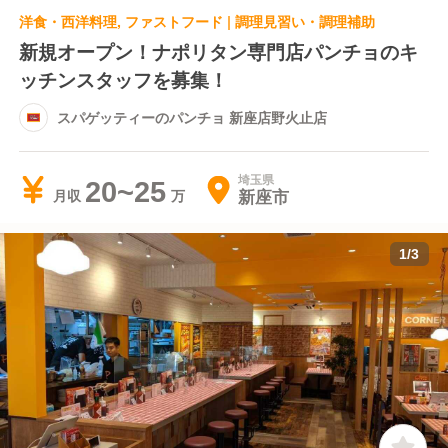
洋食・西洋料理, ファストフード | 調理見習い・調理補助
新規オープン！ナポリタン専門店パンチョのキ
ッチンスタッフを募集！
スパゲッティーのパンチョ 新座店野火止店
埼玉県
20~25
新座市
月収
1
/
3