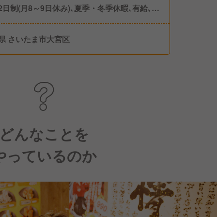
2日制(月8～9日休み)､夏季・冬季休暇､有給､慶
暇等 年間休日117日
県 さいたま市大宮区
どんなことを
やっているのか