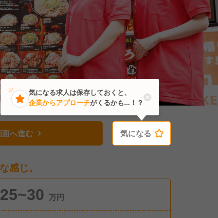
気になる求人は保存しておくと、
企業からアプローチ
がくるかも...！？
画面へ進む
気になる
気になる
な感じ。
25~30
万円