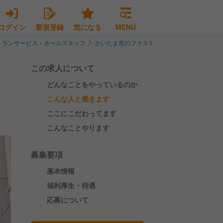
ログイン
新規登録
気になる
MENU
トランサービス・ホールスタッフ
さいたま市のファストフードレストランサービ
この求人について
どんなことをやっているのか
こんな人と働きます
ここにこだわってます
こんなことやります
募集要項
基本情報
福利厚生・待遇
応募について