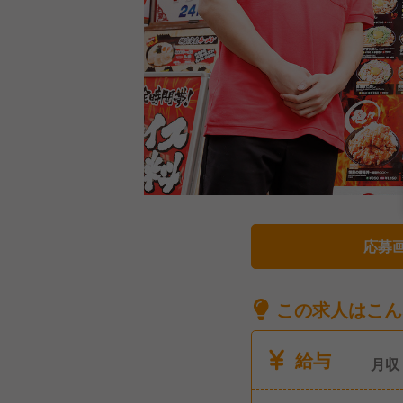
応募
この求人はこん
給与
月収