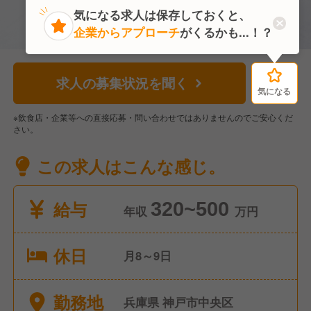
気になる求人は保存しておくと、
企業からアプローチ
がくるかも...！？
求人の募集状況を聞く
気になる
気になる
※飲食店・企業等への直接応募・問い合わせではありませんのでご安心くだ
さい。
この求人はこんな感じ。
給与
320~500
年収
万円
休日
月8～9日
勤務地
兵庫県 神戸市中央区