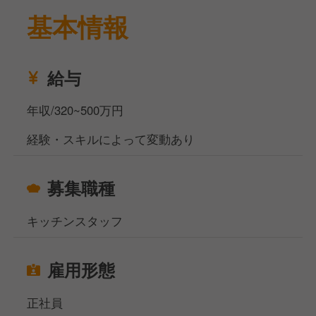
基本情報
フランス料理の古典を重んじつつ、新しい味へと向か
う創造性も融合した唯一無二の料理を提供していま
す。
料理は全て手作りのため、調理スキルを磨きたい方に
給与
も最適です。
具体的な業務内容は、食材管理、下処理、調理、盛り
年収/320~500万円
付け、片付けなどです。
経験・スキルによって変動あり
フレンチ調理経験がある方を求めています。
福利厚生として、寮社宅、退職金制度、社内表彰制度
募集職種
があります。
今後も国内外で展開していく予定の成長企業で活躍し
キッチンスタッフ
たい方をお待ちしています。
当社サイト、フーズラボ・エージェントですがこのほ
雇用形態
かにも飲食店の求人を多数揃えております。
地元で働きたい方、都心部で働きたいけど引っ越しの
正社員