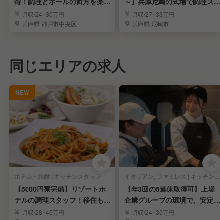
得！調理とホールの両方を楽し
～】兵庫尼崎の式場で調理ス
める仕事
ッフ募集！
月収/24~30万円
月収/27~33万円
兵庫県 神戸市中央区
兵庫県 尼崎市
同じエリアの求人
NEW
ホテル・旅館 | キッチンスタッフ
イタリアン, ファミレス | キッチンスタッフ
【5000円寮完備】リゾートホ
【年3回の5連休取得可】上場
テルの調理スタッフ！移住も大
企業グループの環境で、安定
歓迎！
たキャリアアップ！
月収/28~45万円
月収/24~35万円