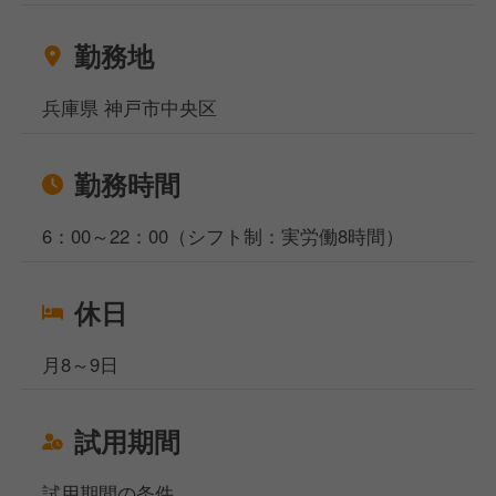
お金がなくて困っている方などなど…どんなお悩みも
ご相談ください！
勤務地
相談窓口事務所は東京、大阪、名古屋、福岡の4拠点
になりますが、WEB面談も実施しており、飲食専門
兵庫県 神戸市中央区
の転職・就職のプロが対応いたしますのでご安心くだ
さいませ。
勤務時間
6：00～22：00（シフト制：実労働8時間）
休日
月8～9日
試用期間
試用期間の条件