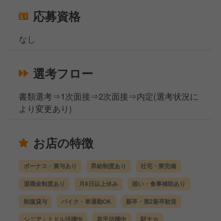
応募資格
なし
選考フロー
書類選考⇒1次面接⇒2次面接⇒内定(選考状況に
より変更あり)
お店の特徴
ボーナス・賞与あり
昇給制度あり
社宅・寮完備
退職金制度あり
月8日以上休み
賄い・食事補助あり
制服貸与
バイク・車通勤OK
新卒・第2新卒歓迎
シニア・ミドル活躍中
若手活躍中
駅チカ