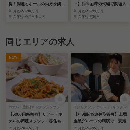
得！調理とホールの両方を楽し
～】兵庫尼崎の式場で調理ス
める仕事
ッフ募集！
月収/24~30万円
月収/27~33万円
兵庫県 神戸市中央区
兵庫県 尼崎市
同じエリアの求人
NEW
ホテル・旅館 | キッチンスタッフ
イタリアン, ファミレス | キッチンスタッフ
【5000円寮完備】リゾートホ
【年3回の5連休取得可】上場
テルの調理スタッフ！移住も大
企業グループの環境で、安定
歓迎！
たキャリアアップ！
月収/28~45万円
月収/24~35万円