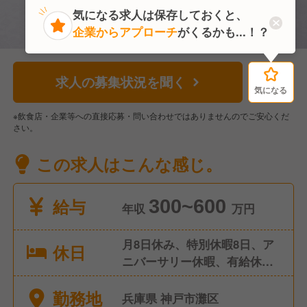
気になる求人は保存しておくと、
企業からアプローチ
がくるかも...！？
求人の募集状況を聞く
気になる
気になる
※飲食店・企業等への直接応募・問い合わせではありませんのでご安心くだ
さい。
この求人はこんな感じ。
給与
300~600
年収
万円
月8日休み、特別休暇8日、ア
休日
ニバーサリー休暇、有給休暇
、慶弔休暇、産休・育児休暇
勤務地
兵庫県 神戸市灘区