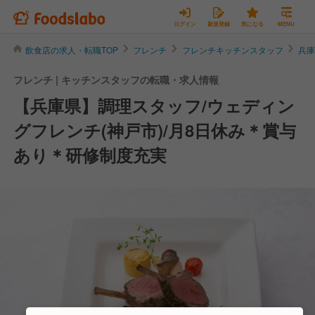
ログイン
新規登録
気になる
MENU
飲食店の求人・転職TOP
フレンチ
フレンチキッチンスタッフ
兵
フレンチ | キッチンスタッフの転職・求人情報
【兵庫県】調理スタッフ/ウェディン
グフレンチ(神戸市)/月8日休み＊賞与
あり＊研修制度充実