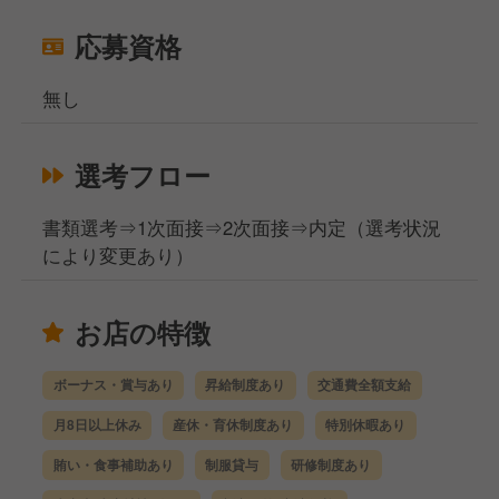
応募資格
無し
選考フロー
書類選考⇒1次面接⇒2次面接⇒内定（選考状況
により変更あり）
お店の特徴
ボーナス・賞与あり
昇給制度あり
交通費全額支給
月8日以上休み
産休・育休制度あり
特別休暇あり
賄い・食事補助あり
制服貸与
研修制度あり