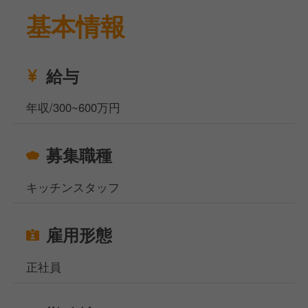
基本情報
日本の食材を活かして、異国の文化の料理を作り、国
内だけではなく海外の観光客の方にも認めてもらえる
ような
レベルの高いフレンチを提供していきます。
給与
福利厚生に関しても研修制度が非常に充実しており、
年収/300~600万円
学べる環境が整っています。
募集職種
キッチンスタッフ
雇用形態
正社員