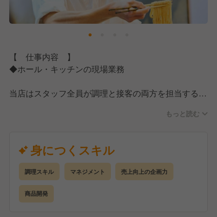
【 仕事内容 】
◆ホール・キッチンの現場業務
当店はスタッフ全員が調理と接客の両方を担当するス
タイル。
もっと読む
キッチンとホールが互いの仕事を理解することで関係
性を良好に保てるのはもちろんのこと、スタッフ一人
ひとりが業務を多角的に見られるようになります！
身につくスキル
経験者は即戦力！未経験の方には、イチから丁寧に教
えていきます！
調理スキル
マネジメント
売上向上の企画力
◎「本気でラーメンを学びたい！」あなたの想いやア
商品開発
イデア、「やってみたい」が叶う会社です
『らぁ麺はやし田』は、食べログで2018年から3年連