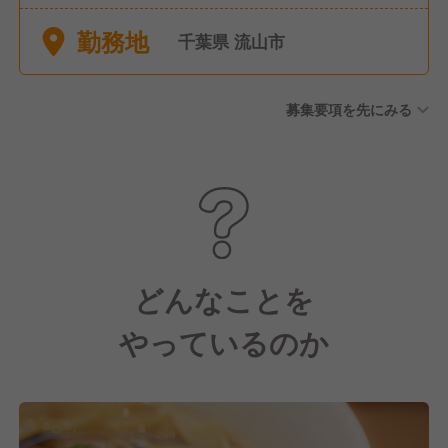
弊社働き方改革の計画に基づ
勤務地
き、各店舗で有給休暇取得を
千葉県 流山市
推進しており、法定有給休暇
より3日間多く付与しておりま
募集要項を先にみる
す。 ・産休育休 ・年末年始休
暇 ・慶弔休暇 ・結婚休暇
どんなことを
やっているのか