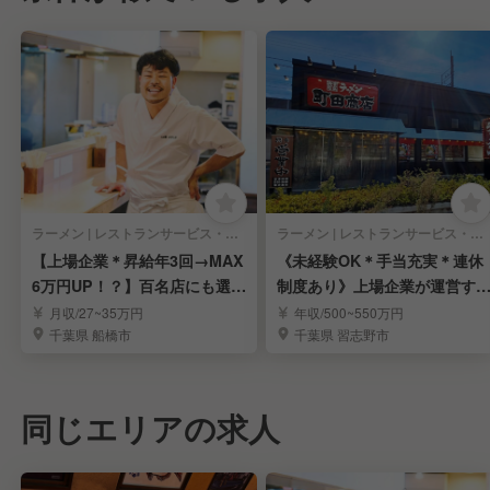
ラーメン | レストランサービス・ホールスタッフ
ラーメン | レストランサービス・ホールスタッフ
【上場企業＊昇給年3回→MAX
《未経験OK＊手当充実＊連休
6万円UP！？】百名店にも選ば
制度あり》上場企業が運営す
れたラーメン屋
人気ラーメン屋さん
月収/27~35万円
年収/500~550万円
千葉県 船橋市
千葉県 習志野市
同じエリアの求人