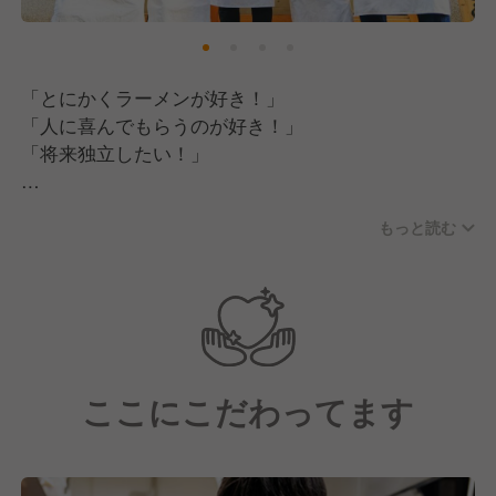
「とにかくラーメンが好き！」
「人に喜んでもらうのが好き！」
「将来独立したい！」
そんなメンバーが揃っています！
もっと読む
年齢や性別、学歴や社歴などは関係なく、多くの方が
活躍しています！
INGSでは ’人柄採用’ をしているので社員の仲の良さ
も自信があります！
お休みの日に他店のスタッフと飲みに行ったり、時に
ここにこだわってます
は代表と一緒にフットサルの大会に出たり、代表から
新入社員まで社員同士の距離が近いことがラーメン事
業部、そしてINGSの特徴です！