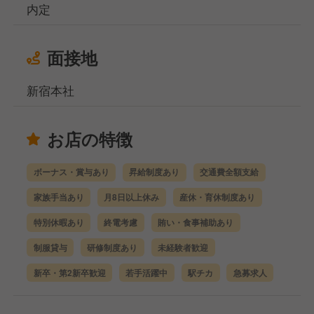
内定
面接地
新宿本社
お店の特徴
ボーナス・賞与あり
昇給制度あり
交通費全額支給
家族手当あり
月8日以上休み
産休・育休制度あり
特別休暇あり
終電考慮
賄い・食事補助あり
制服貸与
研修制度あり
未経験者歓迎
新卒・第2新卒歓迎
若手活躍中
駅チカ
急募求人