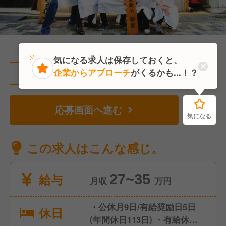
気になる求人は保存しておくと、
企業からアプローチ
がくるかも...！？
直近2人がこの求人を検討中
応募画面へ進む
気になる
気になる
この求人はこんな感じ。
給与
27~35
月収
万円
・公休月9日/有給奨励日5日
休日
(年間休日113日) ・有給休暇