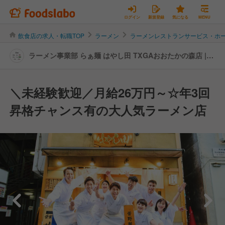
ログイン
新規登録
気になる
MENU
飲食店の求人・転職TOP
ラーメン
ラーメンレストランサービス・ホ
ラーメン事業部 らぁ麺 はやし田 TXGAおおたかの森店 |
レストランサービス・ホールスタッフの転職・求人情報
＼未経験歓迎／月給26万円～☆年3回
昇格チャンス有の大人気ラーメン店