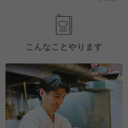
万円の月給UPが可能です！
～風通しの良さが自慢！ともに支えあい、一緒に頑張
れる仲間がいます～
従業員満足調査でも、8割が「一緒に働く”人”が良
い！」と答えます◎
こんなことやります
働きやすい環境だから、アルバイトから正社員になる
方も多いです！
退職後もお客様として飲みに来る人や、再び当社で働
きたいといういわゆる「出戻り」の人もいます。