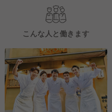
最高のコシ・のど越し・風味を実現。
「世界で一番美味しい醤油ラーメンかもしれない」と
評価される味を、学んでみませんか？
こんな人と働きます
＼スタッフを信頼してお店の運営は1～10までお任せ
／
お店を作る上で、1番重要なのはそこで働くスタッフ
の力です。
弊社では、オープン前から「地域一番のお店を作ろ
う！」とみんなで目標を一つにしています。
「店員同士もギスギスしてなくて楽しそう！連携も抜
群に取れてて見ていて楽しかったです」
といった嬉しい言葉を聞けるのも、弊社ならではのお
店作りが理由だと思います♪