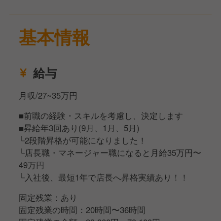
続で百名店を獲得したブランド◎
働きながら人気店のレシピや調理テクニック、お店作
基本情報
りなど幅広く学べます。
店長・MGの裁量で、スタッフが考案したメニューを
「店舗限定ラーメン」として提供することもOK！
給与
実は、『らぁ麺はやし田』や『鳳仙花』も、当社の
『鈴蘭』というお店でスタッフが出した限定ラーメン
月収/27~35万円
から生まれたブランドなんですよ☆
■前職の経験・スキルを考慮し、決定します
■昇給年3回あり(9月、1月、5月)
└2段階昇格が可能になりました！
└店長職・マネージャー職になると月給35万円〜
49万円
└入社後、最短1年で店長へ昇格実績あり！！
固定残業：あり
固定残業の時間：20時間〜36時間