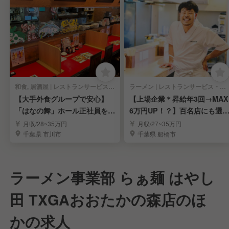
和食, 居酒屋 | レストランサービス・ホールスタッフ
ラーメン | レストランサービス・ホールスタッフ
【大手外食グループで安心】
【上場企業＊昇給年3回→MAX
「はなの舞」ホール正社員を募
6万円UP！？】百名店にも選
集
れたラーメン屋
月収/28~35万円
月収/27~35万円
千葉県 市川市
千葉県 船橋市
ラーメン事業部 らぁ麺 はやし
田 TXGAおおたかの森店のほ
かの求人