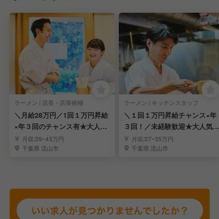
ラーメン | 店長・店長候補
ラーメン | キッチンスタッフ
＼月給28万円／1回１万円昇給
＼１回１万円昇給チャンス×年
×年３回のチャンス有★大人気
３回！／未経験歓迎★大人気
ラーメン店
ーメン店
月収/29~43万円
月収/27~35万円
千葉県 流山市
千葉県 流山市