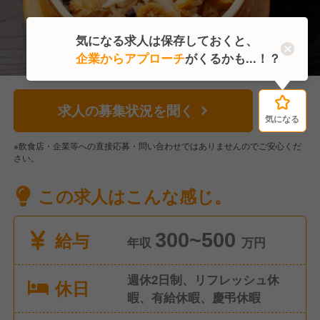
気になる求人は保存しておくと、
企業からアプローチ
がくるかも...！？
求人の募集状況を聞く
気になる
気になる
※飲食店・企業等への直接応募・問い合わせではありませんのでご安心くだ
さい。
この求人はこんな感じ。
給与
300~500
年収
万円
週休2日制、リフレッシュ休
休日
暇、有給休暇、慶弔休暇