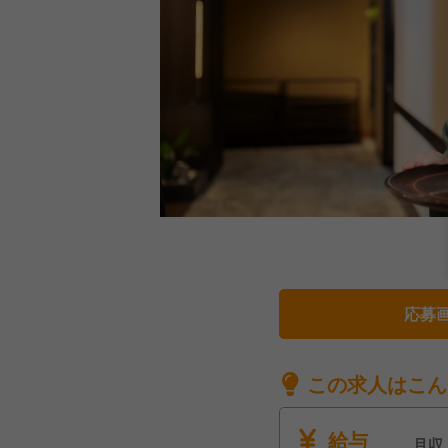
応募
この求人はこん
給与
月収