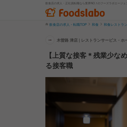
飲食店の求人・正社員転職なら業界NO.1のフーズラボエージェ
飲食店の求人・転職TOP
和食
和食レストラ
木曽路 津店 | レストランサービス・
【上質な接客＊残業少な
る接客職