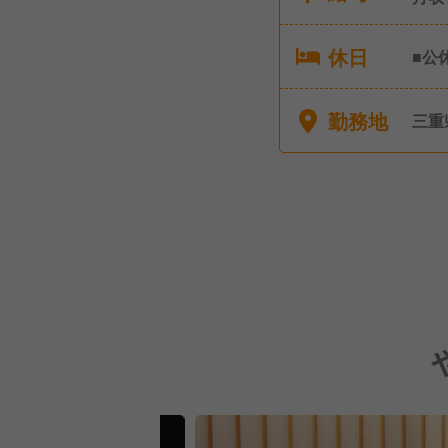
休日
■公
り 
他 
勤務地
三重