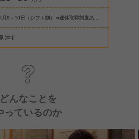
休月9～10日（シフト制） ■連休取得制度あ
※半期に1回、3～7連休取得 ■有給休暇 ■その
特別休暇など ※年間休日121日
県 津市
どんなことを
やっているのか