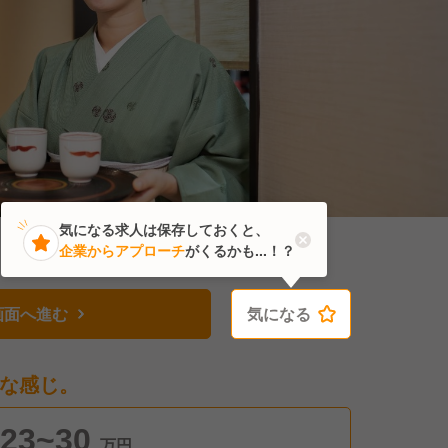
気になる求人は保存しておくと、
企業からアプローチ
がくるかも...！？
画面へ進む
気になる
気になる
な感じ。
23~30
万円