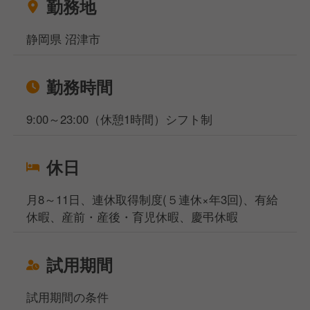
勤務地
当社サイト、フーズラボ・エージェントですがこのほ
かにも飲食店の求人を多数揃えております。
静岡県 沼津市
地元で働きたい方、都心部で働きたいけど引っ越しの
お金がなくて困っている方などなど…どんなお悩みも
勤務時間
ご相談ください！
相談窓口事務所は東京と大阪になりますが、WEB面
9:00～23:00（休憩1時間）シフト制
談も実施しており、飲食専門の転職・就職のプロが対
応いたしますのでご安心くださいませ。
休日
月8～11日、連休取得制度(５連休×年3回)、有給
休暇、産前・産後・育児休暇、慶弔休暇
試用期間
試用期間の条件