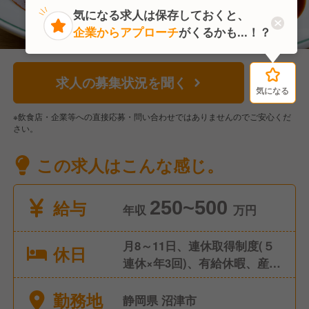
気になる求人は保存しておくと、
企業からアプローチ
がくるかも...！？
求人の募集状況を聞く
気になる
気になる
※飲食店・企業等への直接応募・問い合わせではありませんのでご安心くだ
さい。
この求人はこんな感じ。
給与
250~500
年収
万円
月8～11日、連休取得制度(５
休日
連休×年3回)、有給休暇、産
前・産後・育児休暇、慶弔休
勤務地
暇
静岡県 沼津市