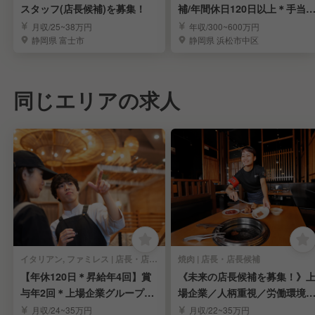
スタッフ(店長候補)を募集！
補/年間休日120日以上＊手当
実＊業績賞与あり
月収/25~38万円
年収/300~600万円
静岡県 富士市
静岡県 浜松市中区
同じエリアの求人
イタリアン, ファミレス | 店長・店長候補
焼肉 | 店長・店長候補
【年休120日＊昇給年4回】賞
《未来の店長候補を募集！》
与年2回＊上場企業グループで
場企業／人柄重視／労働環境
店長を募集
定／福利厚生充実
月収/24~35万円
月収/22~35万円