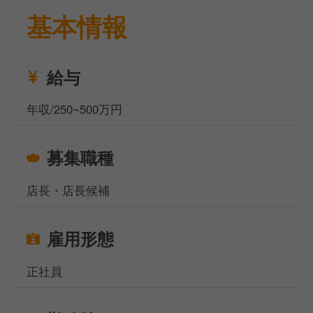
基本情報
今回は戦力強化のため、静岡県沼津市にある洋食レス
トランでの店舗スタッフの募集です。
主な仕事内容は調理・接客業務を行なっていきます。
調理は既製品も入れながらアルバイトさんでも慣れれ
給与
ばできるレベルですので、未経験の方でも大丈夫かと
思います。
年収/250~500万円
業務に慣れてきて、商品知識の習得後は仕入、在庫管
理、シフト作成、パートナー（アルバイト）の教育・
募集職種
指導、新サービス提案などもやっていってほしいと思
っていますので、向上心のある方を希望します！
店長・店長候補
お休みは月8〜11日休みで、連休取得ができる特別休
暇制度もありますので、ライフワークバランスもしっ
雇用形態
かりとれます。
福利厚生は、財形貯蓄制度や自社研修プログラム、各
正社員
種手当といった大手企業ならではの充実した内容とな
っています。