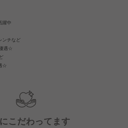
活躍中
レンチなど
優遇☆
ど
遇☆
にこだわってます