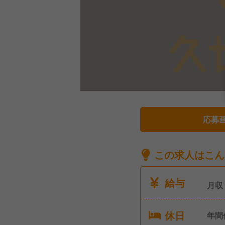
応募
この求人はこん
給与
月収
休日
年間休日10