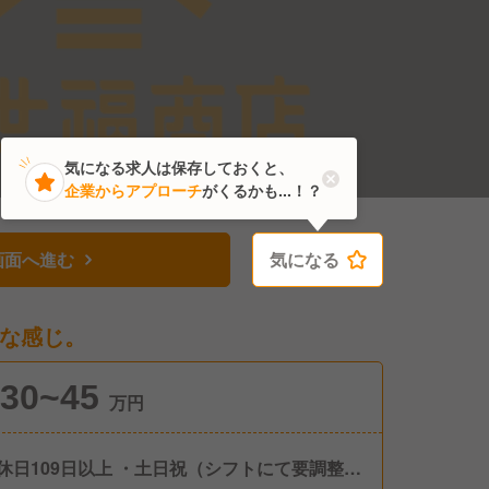
気になる求人は保存しておくと、
企業からアプローチ
がくるかも...！？
画面へ進む
気になる
気になる
な感じ。
30~45
万円
9日以上 ・土日祝（シフトにて要調整）