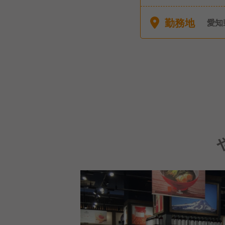
・夏
育児
勤務地
愛知
レッ