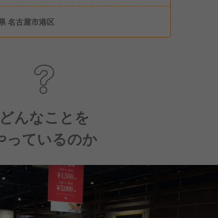
季休暇 ・年次有給休暇付与 ・産前産後休業 ・
休業 ・介護休業 ・看護休暇 ・慶弔休暇 ・リフ
県 名古屋市港区
シュ休暇 ほか
どんなことを
やっているのか