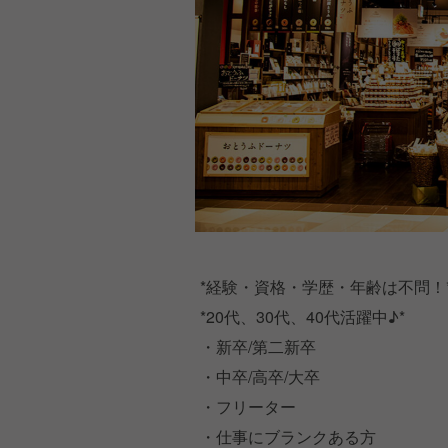
*経験・資格・学歴・年齢は不問！
*20代、30代、40代活躍中♪*
・新卒/第二新卒
・中卒/高卒/大卒
・フリーター
・仕事にブランクある方