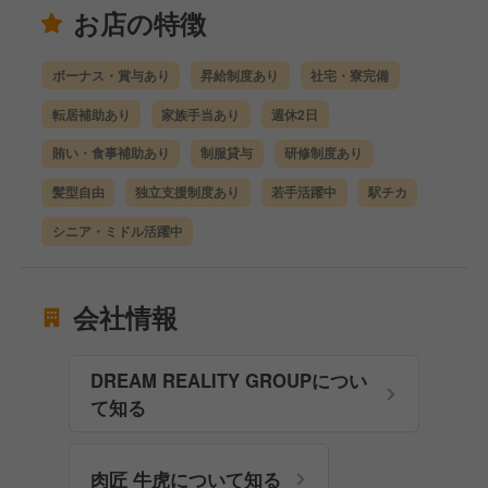
お店の特徴
ボーナス・賞与あり
昇給制度あり
社宅・寮完備
転居補助あり
家族手当あり
週休2日
賄い・食事補助あり
制服貸与
研修制度あり
髪型自由
独立支援制度あり
若手活躍中
駅チカ
シニア・ミドル活躍中
会社情報
DREAM REALITY GROUPについ
て知る
肉匠 牛虎について知る