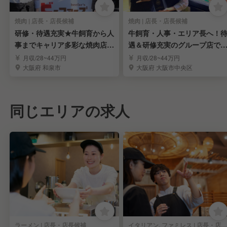
焼肉 | 店長・店長候補
焼肉 | 店長・店長候補
研修・待遇充実★牛飼育から人
牛飼育・人事・エリア長へ！
事までキャリア多彩な焼肉店の
遇＆研修充実のグループ店で
店長候補募集
店長・店長候補
月収/28~44万円
月収/28~44万円
大阪府 和泉市
大阪府 大阪市中央区
同じエリアの求人
ラーメン | 店長・店長候補
イタリアン, ファミレス | 店長・店長候補