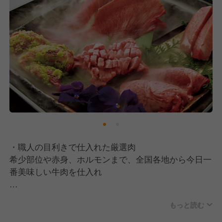
・職人の目利きで仕入れた厳選肉
希少部位や赤身、ホルモンまで、全国各地から今日一
番美味しい牛肉を仕入れ
・匠の技が光る手切りへのこだわり
もっと読む
肉の一切れ一切れに対し妥協を許さず、最高の状態で
お客様のもとにお届けします！