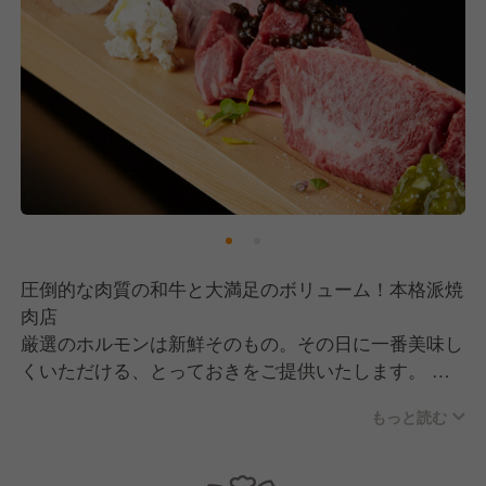
圧倒的な肉質の和牛と大満足のボリューム！本格派焼
肉店
厳選のホルモンは新鮮そのもの。その日に一番美味し
くいただける、とっておきをご提供いたします。 焼
肉一筋20年の職人が「肉本来の旨味を引き出す食べ方
もっと読む
のこだわりを感じてほしい！」その思いから 上品な
口当たりと深い味わいが自慢の肉をそれぞれに合った
食べ方をオススメいたします。