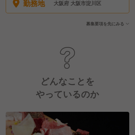
勤務地
有給休暇 └入社して6か月後に
大阪府 大阪市淀川区
10日支給
募集要項を先にみる
どんなことを
やっているのか