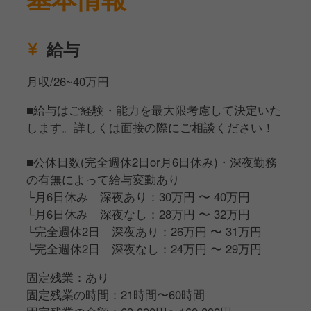
徐々に仕事に慣れてきたら、売上管理・コスト管理・
アルバイトスタッフの採用や教育など店舗運営業務全
般をお願いしていきます。
給与
年齢や社歴に関係なくキャリアアップできる評価制度
月収/26~40万円
がありますので成長・やりがいを感じながら働くこと
■給与はご経験・能力を最大限考慮して決定いた
ができます。
します。詳しくは面接の際にご相談ください！
■公休日数(完全週休2日or月6日休み)・深夜勤務
の有無によって給与変動あり
└月6日休み 深夜あり：30万円 〜 40万円
└月6日休み 深夜なし：28万円 〜 32万円
└完全週休2日 深夜あり：26万円 〜 31万円
└完全週休2日 深夜なし：24万円 〜 29万円
固定残業：あり
固定残業の時間：21時間〜60時間