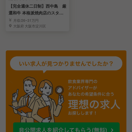
【完全週休二日制】西中島 厳
選和牛 本格派焼肉店のスタッ
フを募集！！
月収/26~31万円
大阪府 大阪市淀川区