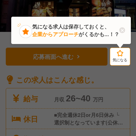
気になる求人は保存しておくと、
企業からアプローチ
がくるかも...！？
応募画面へ進む
気になる
気になる
この求人はこんな感じ。
給与
26~40
月収
万円
■完全週休2日or月6日休み └
休日
選択制となっています(公休日
数により給与変動あり) ■年次