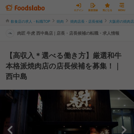
ログイン
新規登録
気になる
MENU
飲食店の求人・転職TOP
焼肉
焼肉店長・店長候補
大阪府の焼肉
肉匠 牛虎 西中島店 | 店長・店長候補の転職・求人情報
【高収入＊選べる働き方】厳選和牛
本格派焼肉店の店長候補を募集！｜
西中島