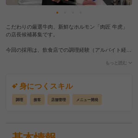
こだわりの厳選牛肉、新鮮なホルモン「肉匠 牛虎」
の店長候補募集です。
今回の採用は、飲食店での調理経験（アルバイト経験
もOK）があり、社会人経験が1年以上ある方を探して
もっと読む
います。
その中で、店長経験やマネジメント経験がある方は優
遇いたします。
身につくスキル
<仕事内容>
調理
接客
店舗管理
メニュー開発
■調理・接客
兼務となりますが、そこまで難しい内容ではないので
ご安心ください。
基本情報
■マネジメント