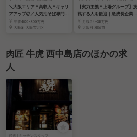
＼大阪エリア＊高収入＊キャリ
【実力主義＊上場グループ】
アアップ◎／人気油そば専門店
戦する人を歓迎｜急成長企業
の店長候補を募集！
キャリアを実現
年収/500~800万円
月収/24~35万円
大阪府 大阪市北区
大阪府 和泉市
肉匠 牛虎 西中島店のほかの求
人
焼肉 | キッチンスタッフ