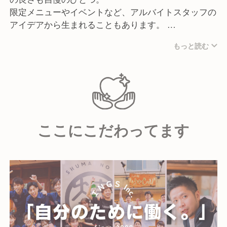
金目樽 溝の口店
限定メニューやイベントなど、アルバイトスタッフの
アイデアから生まれることもあります。
すしショップ百太郎
また、未経験からスタートしたスタッフも多数活躍し
もっと読む
ています。
らぁ麺 はやし田
昇給のチャンスも年4回と豊富にあり、
＜東京都＞
努力次第でスピード昇格も可能。ひとりひとりの頑張
新宿店／武蔵村山店／池袋店／中目黒店／
りに応える環境を整えてお待ちしています！
赤羽店／多摩センター店／国立店／
お客様に愛されるお店を私たちと一緒に作っていきま
味の素スタジアム店／町田店／新秋津店／
しょう！
錦糸町店／浅草店／新橋店／北千住店／
ここにこだわってます
田町芝浦店／品川港南口店／上野御徒町店
＜神奈川県＞
横浜店／武蔵小杉店／相模原鵜野森店
＜千葉県＞
南船橋店／松戸主水店／TXGAおおたかの森店／
アトレ新浦安店
＜埼玉県＞
入間店／岩槻店