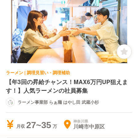
ラーメン | 調理見習い・調理補助
【年3回の昇給チャンス！MAX6万円UP狙えま
す！】人気ラーメンの社員募集
ラーメン事業部 らぁ麺 はやし田 武蔵小杉
神奈川県
27~35
川崎市中原区
月収