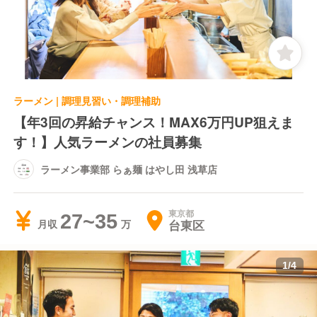
ラーメン | 調理見習い・調理補助
【年3回の昇給チャンス！MAX6万円UP狙えま
す！】人気ラーメンの社員募集
ラーメン事業部 らぁ麺 はやし田 浅草店
東京都
27~35
台東区
月収
1
/
4