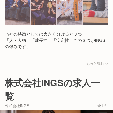
＜大阪府＞
道頓堀店
日本油党
渋谷総本部／町田支部／八王子支部／中野支部／
当社の特徴としては大きく分けると３つ！
新宿東南口支部 ☆2025年10月OPEN！
「人・人柄」「成長性」「安定性」この３つがINGS
の強みです。
らぁ麺 鳳仙花
らぁ麺 時は麺なり
「人・人柄」としては風通しの良さが何よりも特徴で
らぁ麺 くろ渦
もっと読む
す。
らぁ麺 ふじ松
代表が下の名前である「誠希さん」と呼ばれているほ
煮干中華そば 鈴蘭
ど
横浜家系ラーメン みどり
株式会社INGSの求人一
あだ名や下の名前で呼び合う文化があります！
スタミナラーメン 鬼山
だからこそ悩んだりした際は相談しやすいのもINGS
元祖焼豚センターうる寅商店
覧
の良さです！
株式会社INGS
全1 件
「成長性」としては毎年出店があるためキャリアアッ