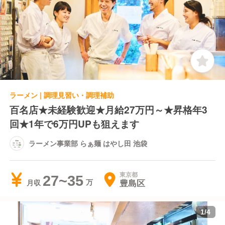
ラーメン | 調理見習い・調理補助
百名店★未経験歓迎★月給27万円～★昇格年3
回★1年で6万円UPも狙えます
ラーメン事業部 らぁ麺 はやし田 池袋
東京都
27~35
豊島区
月収
1
/
4