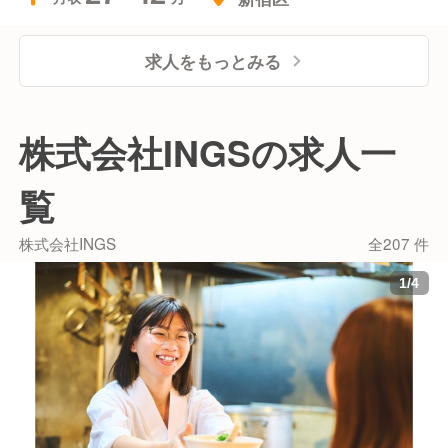
きる。
料理が美味しいのは大前提。
求人をもっとみる
そこから100％を超える満足度に上げるのはスタッ
フ。
最高の笑顔で接客したら相手も笑顔になる。
あなたがいるお店が好きだから来てくださるお客様が
株式会社INGSの求人一
いる。
それがこの仕事のかけがえのない喜び。
覧
自分のために一生懸命やるほど幸せな人が増えてい
く。
株式会社INGS
全207 件
1
/
4
だからこそ、ＩＮＧＳは自分のために本気になれる人
を探しています。