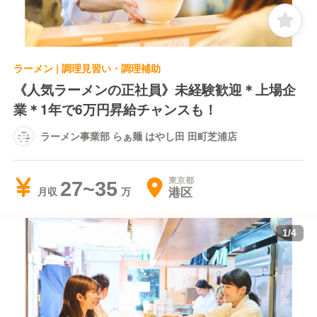
ラーメン | 調理見習い・調理補助
《人気ラーメンの正社員》未経験歓迎＊上場企
業＊1年で6万円昇給チャンスも！
ラーメン事業部 らぁ麺 はやし田 田町芝浦店
東京都
27~35
港区
月収
1
/
4