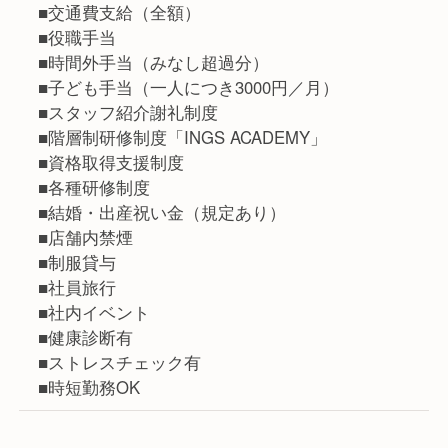
■交通費支給（全額）
■役職手当
■時間外手当（みなし超過分）
■子ども手当（一人につき3000円／月）
■スタッフ紹介謝礼制度
■階層制研修制度「INGS ACADEMY」
■資格取得支援制度
■各種研修制度
■結婚・出産祝い金（規定あり）
■店舗内禁煙
■制服貸与
■社員旅行
■社内イベント
■健康診断有
■ストレスチェック有
■時短勤務OK