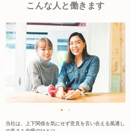
こんな人と働きます
＜店舗一覧＞
イタリアン&ワインバー CONA
渋谷宇田川町店／錦糸町店／新宿歌舞伎町店／
恵比寿店／麻布十番店／上野店／立川店／
蒲田店／横浜鶴屋町店／川崎店／
たまプラーザ店／溝の口店／大宮店／所沢店／
船橋店／柏店／津田沼店／田町芝浦店／町田店／
京急蒲田店／西新宿一丁目店／新宿東南口店
焼売のジョー
新宿歌舞伎町店／錦糸町店／立川店／町田店／
多摩センター店／川崎店／野毛店／横浜西口店／
大宮店／大阪駅前第３ビル店／八王子店／千葉店
大衆イタリアン ナポリマン
当社は、上下関係を気にせず意見を言い合える風通し
の良さも自慢のひとつ。