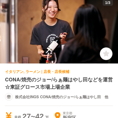
プが早いことが特徴です。
1
/
3
新卒で入社した方も２年経たずして店長になっていた
り、
25歳でマネージャーになっている社員もいます！
「安定性」としては2024年9月に東証グロース市場に
上場し、
会社としても安定しています。
安定した会社基盤の中でキャリアアップしていきたい
人！
ぜひご応募お待ちしております！
イタリアン, ラーメン | 店長・店長候補
CONA/焼売のジョー/らぁ麺はやし田などを運営
また、当社は「自分のために働く。」ことを大切にし
☆東証グロース市場上場企業
ています。
ＩＮＧＳで働くなら、仕事を通じて幸せになってほし
株式会社INGS CONA/焼売のジョー/らぁ麺はやし田 他
い。
東京都
ＩＮＧＳでの仕事は、自分以外の沢山の人も幸せにで
27~42
新宿区
月収