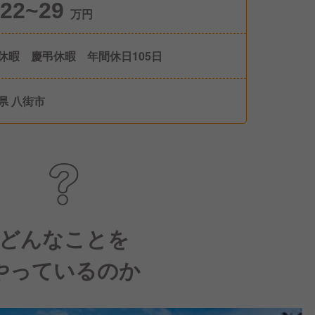
22~29
万円
休暇 慶弔休暇 年間休日105日
県 八街市
どんなことを
やっているのか