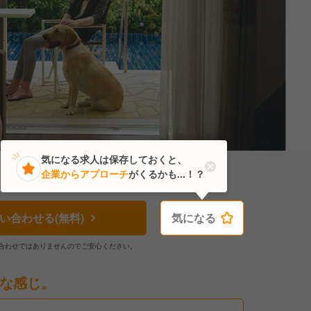
気になる求人は保存しておくと、
企業からアプローチ
がくるかも...！？
い合わせる(無料)
気になる
気になる
合わせではありませんのでご安心ください。
な感じ。