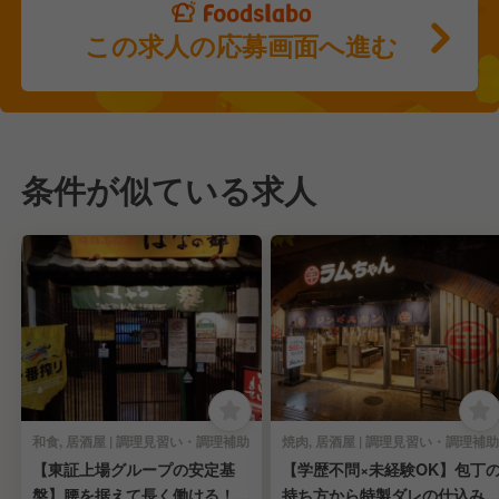
この求人の応募画面へ進む
条件が似ている求人
和食, 居酒屋 | 調理見習い・調理補助
焼肉, 居酒屋 | 調理見習い・調理補助
【東証上場グループの安定基
【学歴不問×未経験OK】包丁
盤】腰を据えて長く働ける！調
持ち方から特製ダレの仕込み