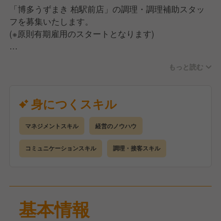
「博多うずまき 柏駅前店」の調理・調理補助スタッ
フを募集いたします。
(※原則有期雇用のスタートとなります)
まずは業務を覚えていくために調理・接客業務をして
もっと読む
いきます。
その後は店舗運営、スタッフ管理、売上管理、顧客対
応、シフト管理などマネジメント業務をお任せしま
身につくスキル
す。
マネジメントスキル
経営のノウハウ
お客様一人ひとりが安心してお過ごしいただけるよう
なお店作りをお願いします！
コミュニケーションスキル
調理・接客スキル
基本情報