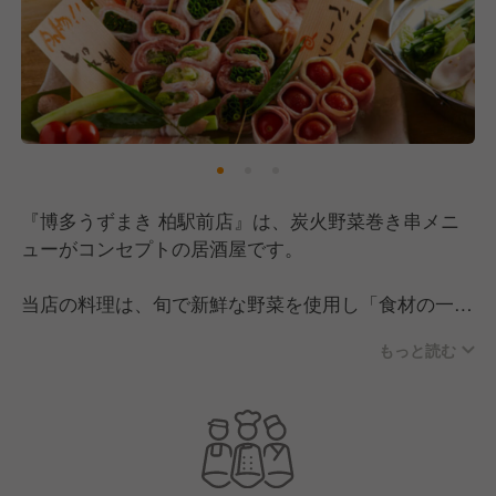
『博多うずまき 柏駅前店』は、炭火野菜巻き串メニ
ューがコンセプトの居酒屋です。
当店の料理は、旬で新鮮な野菜を使用し「食材の一期
一会」を表現した野菜巻き串や九州料理をメインに提
もっと読む
供。
全国展開中の「博多うずまき」ですが、店内は温かみ
溢れるアットホームな雰囲気です。また、ご来店され
るお客様は、宴会や女子会、仕事帰りの一杯など、幅
広い用途でご利用いただいています。