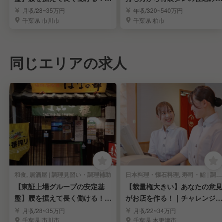
理スタッフ募集
でしっかり伝授♪
月収/28~35万円
年収/320~540万円
千葉県 市川市
千葉県 柏市
同じエリアの求人
和食, 居酒屋 | 調理見習い・調理補助
日本料理・懐石料理, 寿司・鮨 | 調理見習い・調理補助
【東証上場グループの安定基
【裁量権大きい】あなたの意
盤】腰を据えて長く働ける！調
がお店を作る！｜チャレンジ
理スタッフ募集
応援する環境
月収/28~35万円
月収/22~34万円
千葉県 市川市
千葉県 木更津市