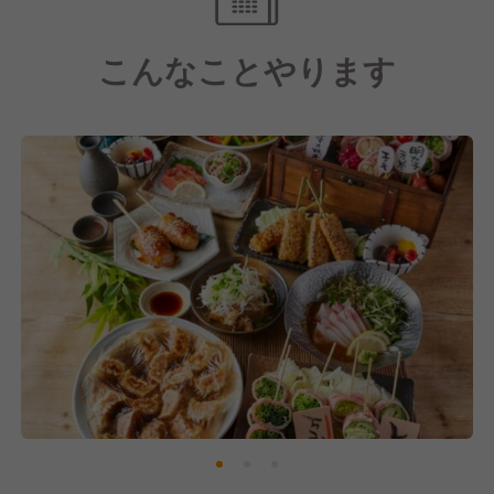
ことで風通しのいい良好な人間関係ができると考えて
います。
こんなことやります
【成果に応じて給与アップ】
年に2回の昇給チャンスや業績賞与の支給もあり、高
いモチベーションを保ちながらスキルアップができま
す。
【当店ならではのメニュー展開】
うずまき名物の野菜巻き串は常に旬で新鮮な食材を使
用し、門外不出・唯一無二の味を届けています。
また、全国展開している当ブランドは、店舗ごとに地
域性を活かしたオリジナルメニューをご用意している
のが特徴です。