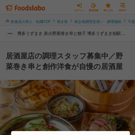
ログイン
新規登録
気になる
MENU
飲食店の求人・転職TOP
焼き鳥
焼き鳥調理見習い・調理補助
千
博多うずまき 炭火野菜巻き串と餃子 博多うずまき柏駅前
店 | 調理見習い・調理補助の転職・求人情報
居酒屋店の調理スタッフ募集中／野
菜巻き串と創作洋食が自慢の居酒屋