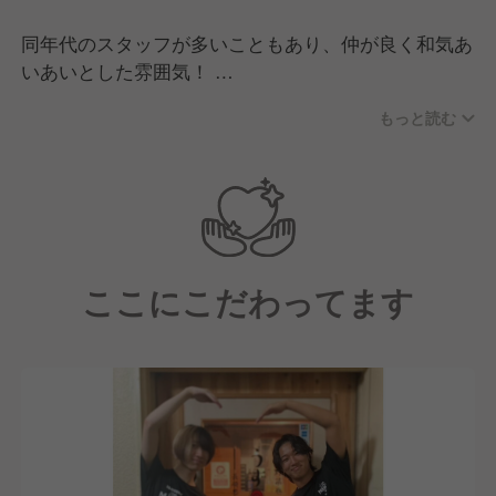
同年代のスタッフが多いこともあり、仲が良く和気あ
いあいとした雰囲気！
現場はいつも明るくにぎやかで、活気のある空間で
もっと読む
す。
ほとんどの社員が同業態出身で、前職も飲食業界の方
が多数います。
中にはアルバイトから入社し、その後正社員として活
躍している方も多くいます。
ここにこだわってます
＜こんな方は大歓迎です！＞
・責任感のある方
・自らの行動に責任を持てる方
・誠実で他人を尊重できる方