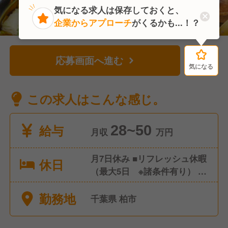
気になる求人は保存しておくと、
企業からアプローチ
がくるかも...！？
応募画面へ進む
気になる
気になる
この求人はこんな感じ。
給与
28~50
月収
万円
月7日休み ■リフレッシュ休暇
休日
（最大5日 ※諸条件有り） ■
年末年始振替休暇（3日） ■有
勤務地
休休暇（毎月1日必ず消化）
千葉県 柏市