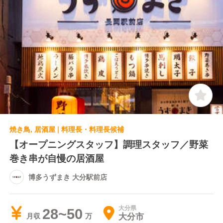
焼き鳥, 居酒屋 | 料理長・料理長候補
【オープニングスタッフ】調理スタッフ／野菜
巻き串が自慢の居酒屋
博多うずまき 大分駅前店
大分県
28~50
大分市
月収