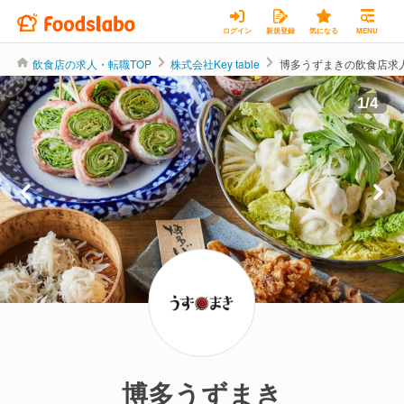
ログイン
新規登録
気になる
MENU
飲食店の求人・転職TOP
株式会社Key table
博多うずまきの飲食店求
株式会社Key table
1
/
4
博多うずまき