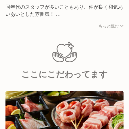
同年代のスタッフが多いこともあり、仲が良く和気あ
いあいとした雰囲気！
現場はいつも明るくにぎやかで、活気のある空間で
もっと読む
す。
ほとんどの社員が同業態出身で、前職も飲食業界の方
が多数います。
中にはアルバイトから入社し、その後正社員として活
躍している方も多くいます。
ここにこだわってます
また、私たちはチームワークを重要視！
新しくご入社される方とのコミュニケーションも大切
にしています。
そのため、馴染みやすい雰囲気の中で、分からないこ
とがあっても丁寧に教えますので、安心してください
ね！
＜こんな方は大歓迎です！＞