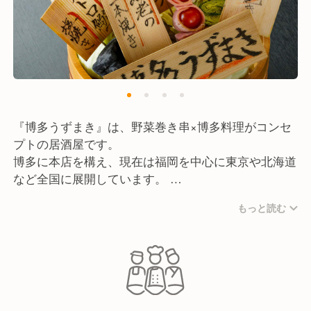
『博多うずまき』は、野菜巻き串×博多料理がコンセ
プトの居酒屋です。
博多に本店を構え、現在は福岡を中心に東京や北海道
など全国に展開しています。
もっと読む
料理は、旬で新鮮な野菜を使用し「食材の一期一会」
を表現した野菜巻き串をメインに提供。
博多名物のもつ鍋や各店舗のオリジナルアラカルトメ
ニューも多彩にご用意しています。
また、うずまきでは少人数やお一人様はもちろん、全