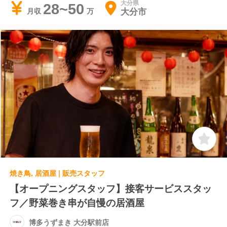
大分県
28~50
大分市
月収
焼き鳥, 居酒屋 | 販売スタッフ
【オープニングスタッフ】接客サービススタッ
フ／野菜巻き串が自慢の居酒屋
博多うずまき 大分駅前店