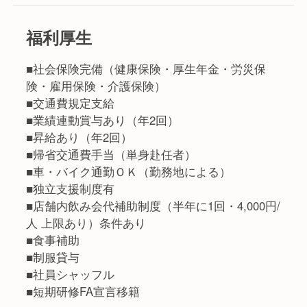
福利厚生
■社会保険完備（健康保険・厚生年金・労災保
険・雇用保険・介護保険）
■交通費規定支給
■業績連動賞与あり（年2回）
■昇給あり（年2回）
■帰省交通費手当（単身赴任者）
■車・バイク通勤ＯＫ（勤務地による）
■独立支援制度有
■店舗内飲み会代補助制度（半年に1回・4,000円/
人 上限あり）条件あり
■食事補助
■制服貸与
■社員シャッフル
■短期研修FA宣言移籍