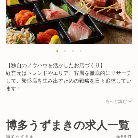
・責任感のある方
・自らの行動に責任を持てる方
・誠実で他人を尊重できる方
【独自のノウハウを活かしたお店づくり】
経営元はトレンドやエリア、客層を徹底的にリサーチ
して、繁盛店を生み出すための戦略を日々追求してい
ます！
そのため、当店も系列店も人気ブランドとしてお客様
もっと読む
にご支持をいただいております。
【当店ならではのメニュー展開】
博多うずまきの求人一覧
うずまき名物の野菜巻き串は常に旬で新鮮な食材を使
用し、門外不出・唯一無二の味を届けています。
博多うずまき
全68 件