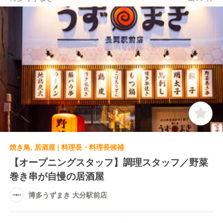
加えて、定番の肉串やハニーカマンベール巻き串、ス
イーツ巻き串などバリエーション豊富な串料理を提
供。
また、全国展開している当ブランドは、店舗ごとに地
域性を活かしたオリジナルメニューをご用意していま
す！
焼き鳥, 居酒屋 | 料理長・料理長候補
【オープニングスタッフ】調理スタッフ／野菜
巻き串が自慢の居酒屋
博多うずまき 大分駅前店