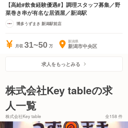
【高給#飲食経験優遇#】調理スタッフ募集／野
菜巻き串が有名な居酒屋／新潟駅
博多うずまき 新潟駅前店
新潟県
31~50
新潟市中央区
月収
求人をもっとみる
株式会社Key tableの求
人一覧
株式会社Key table
全158 件