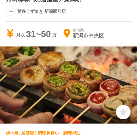
博多うずまき 新潟駅前店
新潟県
31~50
新潟市中央区
月収
焼き鳥, 居酒屋 | 調理見習い・調理補助