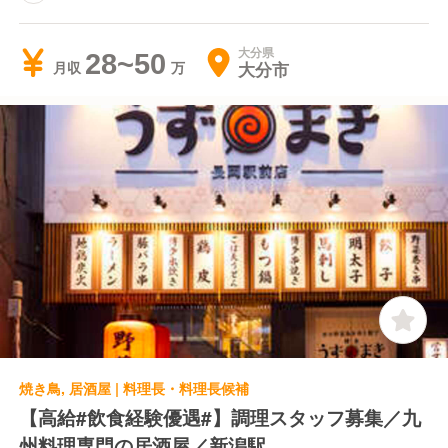
大分県
28~50
大分市
月収
焼き鳥, 居酒屋 | 料理長・料理長候補
【高給#飲食経験優遇#】調理スタッフ募集／九
州料理専門の居酒屋／新潟駅