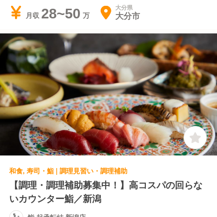
大分県
28~50
大分市
月収
和食, 寿司・鮨 | 調理見習い・調理補助
【調理・調理補助募集中！】高コスパの回らな
いカウンター鮨／新潟
鮨 起承転結 新潟店