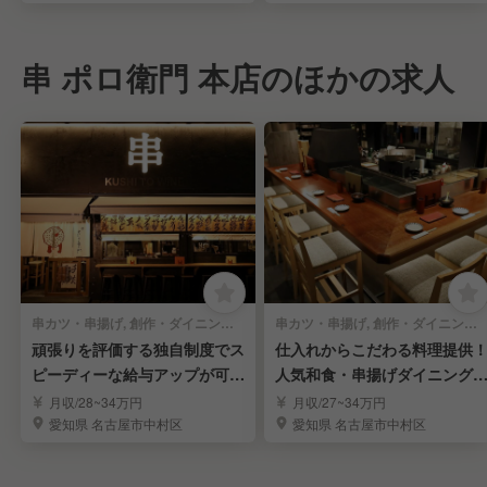
串 ポロ衛門 本店のほかの求人
串カツ・串揚げ, 創作・ダイニングバー | レストランサービス・ホールスタッフ
串カツ・串揚げ, 創作・ダイニングバー | キッチンスタッフ
頑張りを評価する独自制度でス
仕入れからこだわる料理提供
ピーディーな給与アップが可
人気和食・串揚げダイニング
能！ホール担当を募集
調理担当を募集
月収/28~34万円
月収/27~34万円
愛知県 名古屋市中村区
愛知県 名古屋市中村区