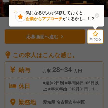
気になる求人は保存しておくと、
企業からアプローチ
がくるかも...！？
応募画面へ進む
気になる
気になる
この求人はこんな感じ。
給与
28~34
月収
万円
■週休2日制 ■年間休日105日以
休日
上 ■年末年始（12月31日、1月
1日2日3日） ■忌引き休暇 ■ハ
勤務地
ネムーン休暇 ■希望休制度あ
愛知県 名古屋市中村区
り ■育休・産休あり