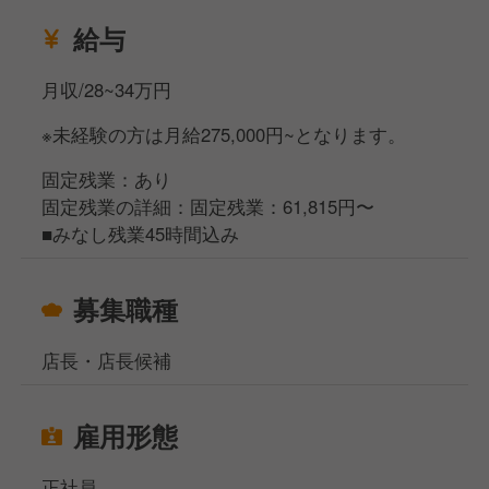
笑顔を大切に、ていねいな接客を心がけてください
給与
ね。
月収/28~34万円
※未経験の方は月給275,000円~となります。
固定残業：あり
固定残業の詳細：固定残業：61,815円〜
■みなし残業45時間込み
募集職種
店長・店長候補
雇用形態
正社員