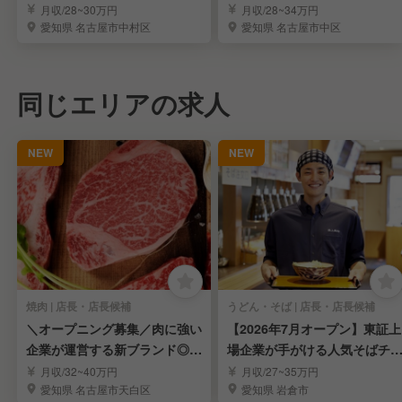
る仲間募集
現場を体感
月収/28~30万円
月収/28~34万円
愛知県 名古屋市中村区
愛知県 名古屋市中区
同じエリアの求人
NEW
NEW
焼肉 | 店長・店長候補
うどん・そば | 店長・店長候補
＼オープニング募集／肉に強い
【2026年7月オープン】東証上
企業が運営する新ブランド◎頑
場企業が手がける人気そばチ
張りが収入に直結！
ーン
月収/32~40万円
月収/27~35万円
愛知県 名古屋市天白区
愛知県 岩倉市