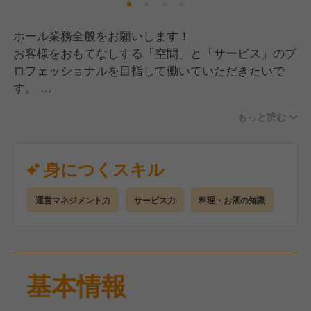
ホール業務全般をお願いします！
お客様をおもてなしする「空間」と「サービス」のプ
ロフェッショナルを目指して働いていただきたいで
す。
もっと読む
【具体的には…】
営業準備、予約管理、ご案内、オーダー、配膳、会
計、バッシングなど
身につくスキル
すべてのお客様に、心を込めたおもてなしをお願いし
ます。
運営マネジメント力
サービス力
料理・お酒の知識
アルバイトの方も多く所属していますので、教育もお
任せしたいです！
未経験の方はスタッフが基本からていねいにお教えし
基本情報
ますから、簡単な仕事からスタートし、一つ一つ覚え
ていただければOKです。