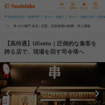
ログイン
新規登録
気になる
MENU
飲食店の求人・転職TOP
串カツ・串揚げ
串カツ・串揚げ店長・店長
串 ポロ衛門 本店 | 店長・店長候補の転職・求人情報
【高待遇】Uliveto｜圧倒的な集客を
誇る店で、現場を回す司令塔へ