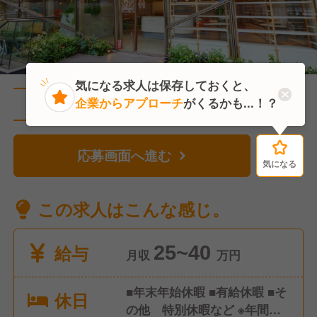
気になる求人は保存しておくと、
企業からアプローチ
がくるかも...！？
直近1人がこの求人を検討中
応募画面へ進む
気になる
気になる
この求人はこんな感じ。
給与
25~40
月収
万円
■年末年始休暇 ■有給休暇 ■そ
休日
の他 特別休暇など ※年間休