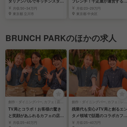
タリアンバルでキッチンスタッ
フレンチ！千疋屋が運営する
フを募集！
ストラン調理人
月収/30~34万円
月収/23~29万円
東京都 立川市
東京都 中央区
BRUNCH PARKのほかの求人
創作・ダイニングバー, カフェ | 店長・店長候補
創作・ダイニングバー, カフェ | レストランサービス・ホールスタッフ
TV局とコラボ！お客様の驚き
残業代も安心♪TV局と創るエ
と笑顔があふれるカフェの店長
タメ領域で話題のコラボカフ
＠赤坂
ェ！
月収/25~40万円
月収/25~40万円