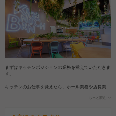
まずはキッチンポジションの業務を覚えていただきま
す。
キッチンのお仕事を覚えたら、ホール業務や店長業務
もお任せします。
もっと読む
コラボメニューはイベント毎に頻繁に変わるため、美
味しく調理することはもちろん、スムーズにお客様に
提供するオペレーションも重要になります。