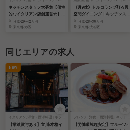
キッチンスタッフ大募集【個性
《月9休》トルコランプ灯る異
的なイタリアン店舗運営☆】独
空間ダイニング｜キッチンス
立支援制度あり◎
ッフ求む！
月収/29~42万円
月収/28~36万円
東京都 港区
東京都 渋谷区
同じエリアの求人
NEW
イタリアン, 洋食・西洋料理 | キッチンスタッフ
フレンチ, 洋食・西洋料理 | キッチンスタッフ
【業績賞与あり】立川/本格イ
【労働環境超安定】フルーツ×