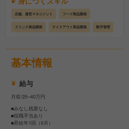
身につくスキル
オペレーション設計や、コラボメニュー開発業務は、
ご自身のキャリアアップにもつながります！
店舗、運営マネジメント
フード商品開発
将来的には、エリアマネージャーや、
ドリンク商品開発
テイクアウト商品開発
数字管理
新規飲食事業をリードする存在になっていただきたい
です！
また、独立を目指す方は、後押ししていきたいと考え
ています！
基本情報
給与
月収/25~40万円
■みなし残業なし
■役職手当あり
■昇給年1回（6月）