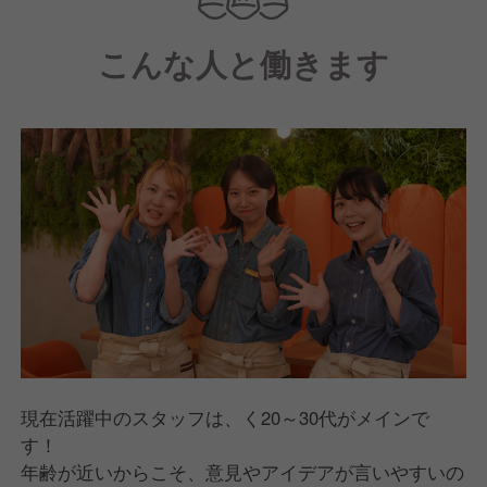
▼運営会社『株式会社BAKERU』について
こんな人と働きます
私たちは街に必要なコンテンツを、企画・運営する場
を仕掛ける社会実験推進カンパー二―です。
“未来の世界に必要なコンテンツを社会に実装する”
これが私たちの掲げているミッションです。
社会・お客様のニーズ・場の特性をいかした、体験事
業・飲食事業・住宅事業・クリエイティブ事業を展
開。
「この世界にこんなモノがあったらいいのに…」を具
現化する仕組みを考え、行動し続けています。
現在活躍中のスタッフは、く20～30代がメインで
す！
年齢が近いからこそ、意見やアイデアが言いやすいの