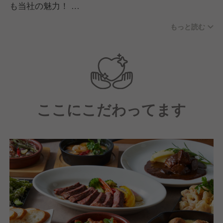
も当社の魅力！
もっと読む
コラボカフェということもあり、エンタメが好きな人
が多く働いています。
好きなコンテンツを目的に来店されるお客様が多いた
め、スタッフも含め明るく楽しい雰囲気のお店です。
仲間と手を取り合い・切磋琢磨しながらクリエイティ
ここにこだわってます
ブに働きませんか？