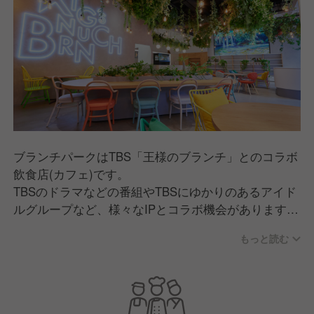
ブランチパークはTBS「王様のブランチ」とのコラボ
飲食店(カフェ)です。
TBSのドラマなどの番組やTBSにゆかりのあるアイド
ルグループなど、様々なIPとコラボ機会があります。
通常の飲食店の業務はもちろん、コラボメニューの開
もっと読む
発やコラボ運営のオペレーションの設定など、様々な
ことにチャレンジ出来るお店です。
---