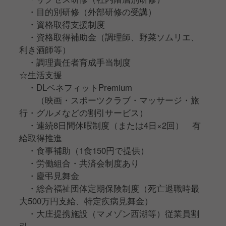
・目的別研修（外部研修の受講）
・資格取得支援制度
・資格取得補助金（調理師、野菜ソムリエ、
利き酒師等）
・調理責任者育成手当制度
☆生活支援
・DLベネフィットPremium
（映画・スポーツクラブ・マッサージ・旅
行・グルメなどの割引サービス）
・連続8日間休暇制度（または4日×2回） 有
給取得推進
・食事補助（1食150円で提供）
・労働組合・共済会制度あり
・慶弔見舞金
・総合福祉団体定期保険制度（死亡退職時最
大500万円支給、特定疾病見舞金）
・大庄提携施設（マメゾン⻄湖等）従業員割