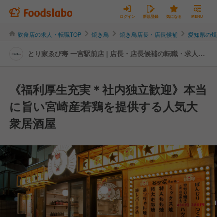
ログイン
新規登録
気になる
MENU
飲食店の求人・転職TOP
焼き鳥
焼き鳥店長・店長候補
愛知県の
とり家ゑび寿 一宮駅前店 | 店長・店長候補の転職・求人情
報
《福利厚生充実＊社内独立歓迎》本当
に旨い宮崎産若鶏を提供する人気大
衆居酒屋