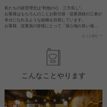
私たちの経営理念は"利他の心 三方良し"。
お客様はもちろんのことお取引様・従業員様の三者が
幸せになれるような組織を目指しています。
お客様、従業員の皆様にとって「居⼼地の良い場
所」、「気の置けない仲間とのコミュニケーショ
もっと読む
ン」、「親切への感動」となるよう、伸び伸び、明る
く、元気よく失敗を恐れずにチャレンジする職場づく
りをしています。
こんなことやります