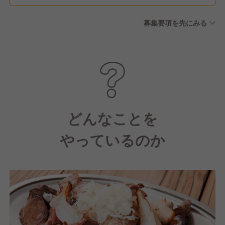
勤続休暇 ■消滅年次有給積立
募集要項を先にみる
制度（失効した有給休暇を積
立、病気やけがの治療等が発
生した際に利用できる制度）
■公休月6日（2月は5日）
どんなことを
やっているのか