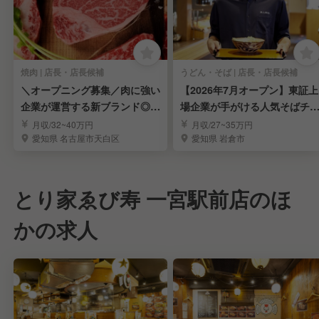
焼肉 | 店長・店長候補
うどん・そば | 店長・店長候補
＼オープニング募集／肉に強い
【2026年7月オープン】東証上
企業が運営する新ブランド◎頑
場企業が手がける人気そばチ
張りが収入に直結！
ーン
月収/32~40万円
月収/27~35万円
愛知県 名古屋市天白区
愛知県 岩倉市
とり家ゑび寿 一宮駅前店のほ
かの求人