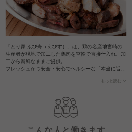
「とり家 ゑび寿（えびす）」は、鶏の名産地宮崎の
生産者が現地で加工した鶏肉を空輸で直接仕入れ、加
工から新鮮なままご提供。
フレッシュかつ安全・安心でヘルシーな「本当に旨い
宮崎産若鶏」を多くのお客様にリーズナブルに味わっ
もっと読む
ていただけます。
お仕事帰りに気軽に立ち寄れ、明日への活力のために
しっかり食べて、しっかり飲める“コストパフォーマ
ンスが高い”大衆酒場です。
こんな人と働きます