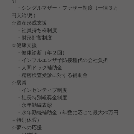
引
・シングルマザー・ファザー制度（一律３万
円支給/月）
☆資産形成支援
・社員持ち株制度
・財形貯蓄制度
☆健康支援
・健康診断（年２回）
・インフルエンザ予防接種代の会社負担
・人間ドック補助金
・精密検査受診に対する補助金
☆褒賞
・インセンティブ制度
・社⻑特別報奨金制度
・永年勤続表彰
・永年勤続補助金（年数に応じて最大20万円
＋特別休暇）
☆夢への応援