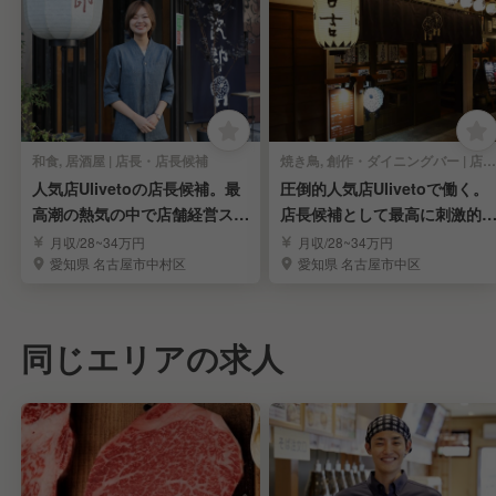
和食, 居酒屋 | 店長・店長候補
焼き鳥, 創作・ダイニングバー | 店長・店長候補
人気店Ulivetoの店長候補。最
圧倒的人気店Ulivetoで働く。
高潮の熱気の中で店舗経営スキ
店長候補として最高に刺激的
ルを磨く
現場を体感
月収/28~34万円
月収/28~34万円
愛知県 名古屋市中村区
愛知県 名古屋市中区
同じエリアの求人