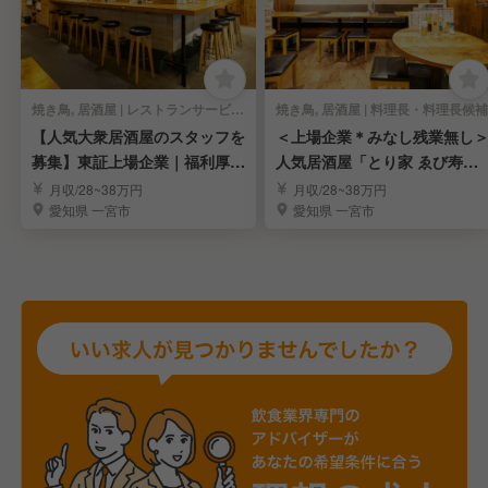
焼き鳥, 居酒屋 | レストランサービス・ホールスタッフ
焼き鳥, 居酒屋 | 料理長・料理長候補
【人気大衆居酒屋のスタッフを
＜上場企業＊みなし残業無し
募集】東証上場企業｜福利厚生
人気居酒屋「とり家 ゑび寿」
充実｜長期連休あり
の料理長候補を募集
月収/28~38万円
月収/28~38万円
愛知県 一宮市
愛知県 一宮市