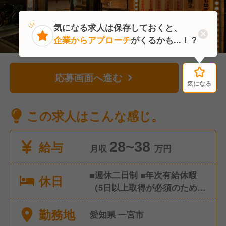
気になる求人は保存しておくと、
企業からアプローチ
がくるかも...！？
応募画面へ進む
気になる
気になる
この求人はこんな感じ。
給与
28~38
月収
万円
■週休二日制 ■年次有給休暇
休日
（5日以上取得が必須のため、
取りやすいです） ■夏季休暇
勤務地
■冬季休暇 ■慶弔休暇 ■8連休
愛知県 一宮市
制度（又は4連休2回） ■永年