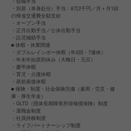
・役職手当
・別居（単身赴任）手当：8万2千円／月＋月1回
の帰省交通費全額支給
・オープン手当
・正月出勤手当／公休出勤手当
・託児補助手当
■ 休暇・休業関連
・ダブルレインボー休暇（年2回・7連休）
・年末年始原則休み（大晦日・元旦）
・慶弔休暇
・育児・介護休暇
・産前産後休暇
■ 保険・制度・社会保険完備（雇用・労災・健
康・厚生年金）
・GLTD（団体長期障害所得補償保険）制度
・退職金制度
・社員持株制度
・ライフパートナーシップ制度