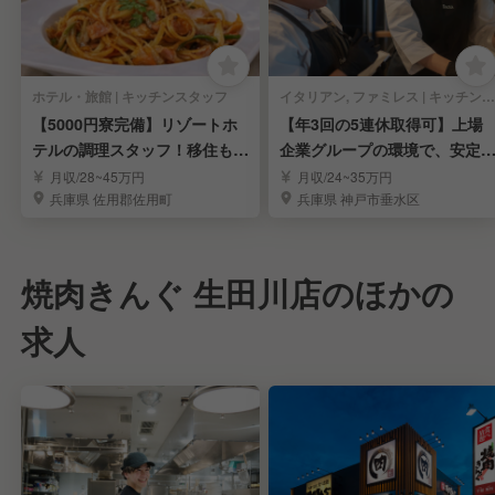
ホテル・旅館 | キッチンスタッフ
イタリアン, ファミレス | キッチンスタッフ
【5000円寮完備】リゾートホ
【年3回の5連休取得可】上場
テルの調理スタッフ！移住も大
企業グループの環境で、安定
歓迎！
たキャリアアップ！
月収/28~45万円
月収/24~35万円
兵庫県 佐用郡佐用町
兵庫県 神戸市垂水区
焼肉きんぐ 生田川店のほかの
求人