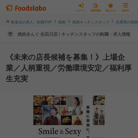
ログイン
新規登録
気になる
MENU
飲食店の求人・転職TOP
焼肉
焼肉キッチンスタッフ
兵庫県の焼
焼肉きんぐ 生田川店 | キッチンスタッフの転職・求人情報
《未来の店長候補を募集！》上場企
業／人柄重視／労働環境安定／福利厚
生充実