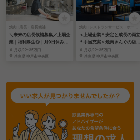
焼肉 | 店長・店長候補
焼肉 | レストランサービス・ホールスタッフ
＼未来の店長候補募集／上場企
＜上場企業＊安定と成長の両
業｜福利厚生◎｜月9日休み｜
＊手当充実＞焼肉きんぐの店
７連休制度あります
候補を募集中！
月収/22~35万円
月収/22~35万円
兵庫県 神戸市中央区
兵庫県 神戸市中央区