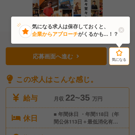
気になる求人は保存しておくと、
企業からアプローチ
がくるかも...！？
応募画面へ進む
気になる
気になる
この求人はこんな感じ。
給与
22~35
月収
万円
■ 年間休日 ・年間118日（年
休日
間公休113日＋最低消化有給5
日） ・1ヶ月9休制（※2月のみ