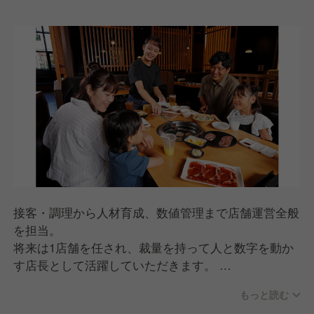
接客・調理から人材育成、数値管理まで店舗運営全般
を担当。
将来は1店舗を任され、裁量を持って人と数字を動か
す店長として活躍していただきます。
▼仕事内容
もっと読む
ホール・キッチン業務（接客・調理・オペレーション