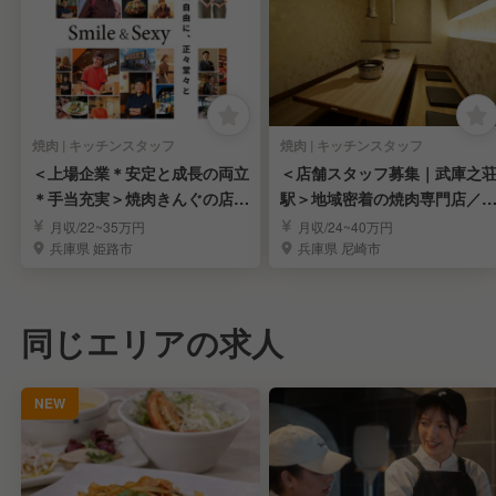
焼肉 | キッチンスタッフ
焼肉 | キッチンスタッフ
＜上場企業＊安定と成長の両立
＜店舗スタッフ募集｜武庫之
＊手当充実＞焼肉きんぐの店長
駅＞地域密着の焼肉専門店／
候補を募集中！
ィナー営業のみ
月収/22~35万円
月収/24~40万円
兵庫県 姫路市
兵庫県 尼崎市
同じエリアの求人
NEW