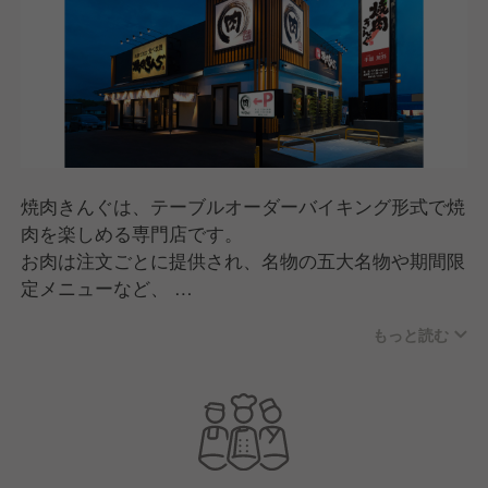
焼肉きんぐは、テーブルオーダーバイキング形式で焼
肉を楽しめる専門店です。
お肉は注文ごとに提供され、名物の五大名物や期間限
定メニューなど、
何度来ても楽しめる商品開発が特長。
もっと読む
スタッフが焼き方をサポートする「焼肉ポリス」な
ど、
人のあたたかさを感じる接客で、家族連れから幅広い
世代に親しまれています。