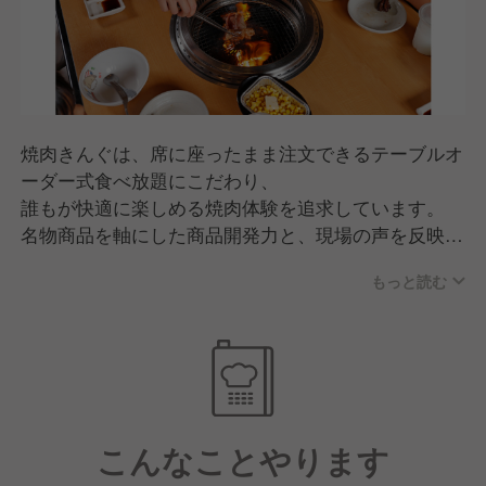
焼肉きんぐは、席に座ったまま注文できるテーブルオ
ーダー式食べ放題にこだわり、
誰もが快適に楽しめる焼肉体験を追求しています。
名物商品を軸にした商品開発力と、現場の声を反映す
るスピード感が強み。
もっと読む
品質・価格・サービスのバランスが高く評価され、
家族連れを中心に幅広い世代から支持されるブランド
へと成長しています。
こんなことやります