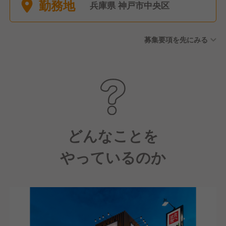
勤務地
8休） ・大晦日元旦は原則全
兵庫県 神戸市中央区
店休業
募集要項を先にみる
どんなことを
やっているのか