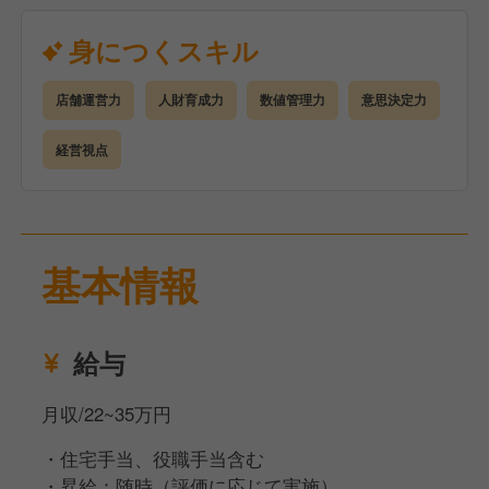
管理）
アルバイト・社員の育成、チームづくり
身につくスキル
シフト作成、人員配置、人件費コントロール
売上・原価・利益など数値管理
店舗運営力
人財育成力
数値管理力
意思決定力
発注・在庫・衛生・品質管理
サービス改善・業務改善の企画と実行
経営視点
焼肉きんぐでは、
店長＝経営者（プレジデント）という考え方のもと、
裁量を持ってお店を動かす経験ができます。
基本情報
決められた運営をこなすだけでなく、自分の色を出し
た店舗づくりに挑戦できる環境です。
※適性により、他ブランド・他店舗への配属となる場
給与
合があります。
月収/22~35万円
・住宅手当、役職手当含む
・昇給：随時（評価に応じて実施）