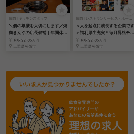
焼肉 | キッチンスタッフ
焼肉 | レストランサービス・ホールスタッフ
＼個の尊厳を大切にします／焼
＜人を起点に成長する企業で
肉きんぐの店長候補｜年間休1
＞福利厚生充実＊毎月昇格チ
18日＊未経験OK
ンス＊固定残業無し
月収/22~35万円
月収/22~35万円
三重県 松阪市
三重県 松阪市