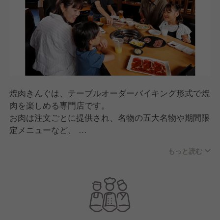
焼肉きんぐは、テーブルオーダーバイキング形式で焼
肉を楽しめる専門店です。
お肉は注文ごとに提供され、名物の五大名物や期間限
定メニューなど、
何度来ても楽しめる商品開発が特長。
もっと読む
スタッフが焼き方をサポートする「焼肉ポリス」な
ど、
人のあたたかさを感じる接客で、家族連れから幅広い
世代に親しまれています。