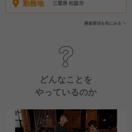
勤務地
8休） ・大晦日元旦は原則全
三重県 松阪市
店休業
募集要項を先にみる
どんなことを
やっているのか