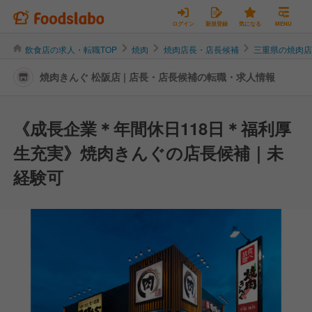
ログイン
新規登録
気になる
MENU
飲食店の求人・転職TOP
焼肉
焼肉店長・店長候補
三重県の焼肉
焼肉きんぐ 松阪店 | 店長・店長候補の転職・求人情報
《成長企業＊年間休日118日＊福利厚
生充実》焼肉きんぐの店長候補｜未
経験可