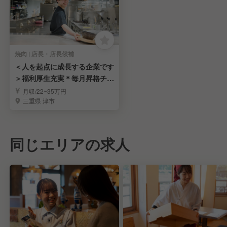
焼肉 | 店長・店長候補
＜人を起点に成長する企業です
＞福利厚生充実＊毎月昇格チャ
ンス＊固定残業無し
月収/22~35万円
三重県 津市
同じエリアの求人