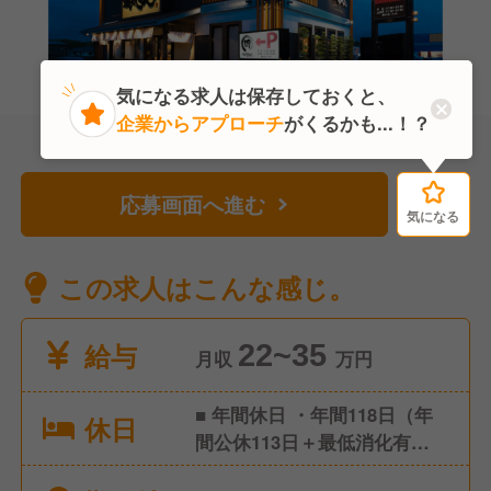
気になる求人は保存しておくと、
企業からアプローチ
がくるかも...！？
応募画面へ進む
気になる
気になる
この求人はこんな感じ。
給与
22~35
月収
万円
■ 年間休日 ・年間118日（年
休日
間公休113日＋最低消化有給5
日） ・1ヶ月9休制（※2月のみ