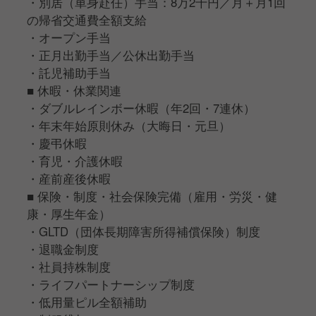
・別居（単身赴任）手当：8万2千円／月＋月1回
の帰省交通費全額支給
・オープン手当
・正月出勤手当／公休出勤手当
・託児補助手当
■ 休暇・休業関連
・ダブルレインボー休暇（年2回・7連休）
・年末年始原則休み（大晦日・元旦）
・慶弔休暇
・育児・介護休暇
・産前産後休暇
■ 保険・制度・社会保険完備（雇用・労災・健
康・厚生年金）
・GLTD（団体長期障害所得補償保険）制度
・退職金制度
・社員持株制度
・ライフパートナーシップ制度
・低用量ピル全額補助