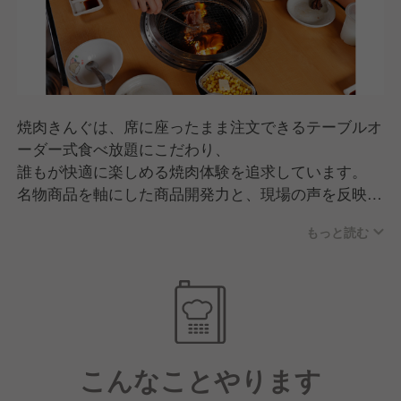
焼肉きんぐは、席に座ったまま注文できるテーブルオ
ーダー式食べ放題にこだわり、
誰もが快適に楽しめる焼肉体験を追求しています。
名物商品を軸にした商品開発力と、現場の声を反映す
るスピード感が強み。
もっと読む
品質・価格・サービスのバランスが高く評価され、
家族連れを中心に幅広い世代から支持されるブランド
へと成長しています。
こんなことやります