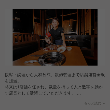
接客・調理から人材育成、数値管理まで店舗運営全般
を担当。
将来は1店舗を任され、裁量を持って人と数字を動か
す店長として活躍していただきます。
▼仕事内容
もっと読む
ホール・キッチン業務（接客・調理・オペレーション