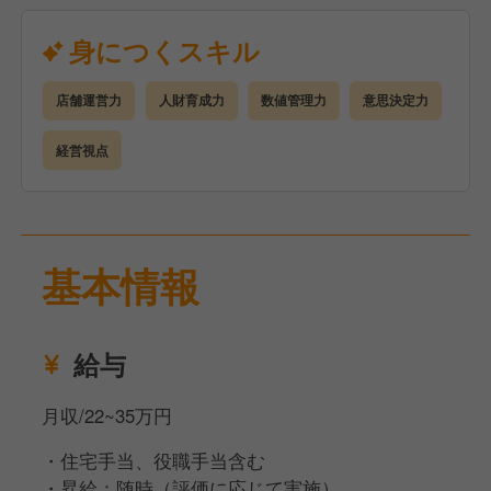
管理）
アルバイト・社員の育成、チームづくり
身につくスキル
シフト作成、人員配置、人件費コントロール
売上・原価・利益など数値管理
店舗運営力
人財育成力
数値管理力
意思決定力
発注・在庫・衛生・品質管理
サービス改善・業務改善の企画と実行
経営視点
焼肉きんぐでは、
店長＝経営者（プレジデント）という考え方のもと、
裁量を持ってお店を動かす経験ができます。
基本情報
決められた運営をこなすだけでなく、自分の色を出し
た店舗づくりに挑戦できる環境です。
※適性により、他ブランド・他店舗への配属となる場
給与
合があります。
月収/22~35万円
・住宅手当、役職手当含む
・昇給：随時（評価に応じて実施）