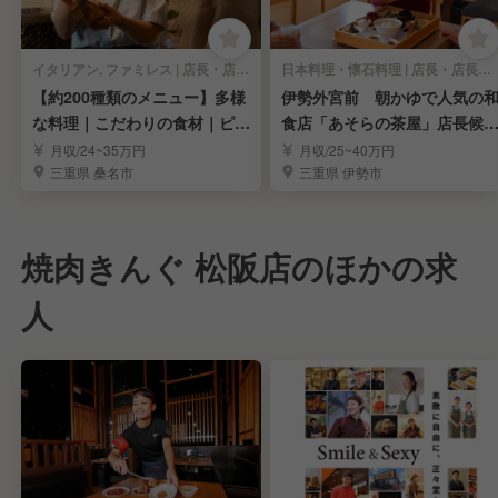
イタリアン, ファミレス | 店長・店長候補
日本料理・懐石料理 | 店長・店長候補
【約200種類のメニュー】多様
伊勢外宮前 朝かゆで人気の
な料理｜こだわりの食材｜ピザ
食店「あそらの茶屋」店長候
生地から手作り
を募集
月収/24~35万円
月収/25~40万円
三重県 桑名市
三重県 伊勢市
焼肉きんぐ 松阪店のほかの求
人