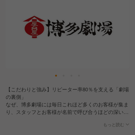
個性を爆発させてOK： 歌が得意、お喋りが好き、と
にかく足が速い。あなたの個性を「接客」というパフ
ォーマンスに活かせる場所です。
2. 未経験から「街の有名人」へ
博多劇場では、お客様から「〇〇ちゃん、今日も来た
よ！」と声をかけられるスタッフが続出します。 そ
れは、私たちがスタッフ一人ひとりの「自分らしさ」
を大切にしているから。マニュアルを覚えることよ
り、目の前のお客様と友達になることを推奨する、そ
んな温かい環境です。
【こだわりと強み】リピーター率80％を支える「劇場
【スタッフ紹介】こんな仲間が待っています！
の裏側」
店長：Hさん（20代 / 入社3年目） 「前職は全く別の
なぜ、博多劇場には毎日これほど多くのお客様が集ま
業界でしたが、博多劇場の活気に惚れて入社しまし
り、スタッフとお客様が名前で呼び合うほどの深い絆
た。店長になった今、一番嬉しいのはスタッフが楽し
が生まれるのか。そこには、計算し尽くされた「こだ
そうに働いている姿を見ること。失敗しても『次行こ
もっと読む
わり」があります。
う！』と笑い飛ばせる、前向きなチームを作っていま