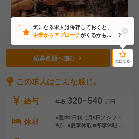
気になる求人は保存しておくと、
企業からアプローチ
がくるかも...！？
応募画面へ進む
気になる
気になる
この求人はこんな感じ。
給与
320~540
年収
万円
■週休2日制（月8日／シフト
休日
制） ■夏季休暇 ■冬季休暇 ■
有給休暇 ■慶弔休暇 ■産前・