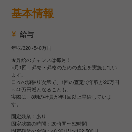
す。冷凍では出せない、手作りならではの美味しさが
たの個性を活かした接客ができます。
リピートの秘訣です。
基本情報
専門知識の習得： 全国の地酒や焼酎、旬の食材に関
屋台の味を忠実に： ぷりぷりの「もつ鍋」や、お酒
する知識を学び、お客様に語れるプロを目指せます。
が進む「博多串焼き」など、本場博多の屋台の味をリ
女将（おかみ）候補への道： ゆくゆくは和装を纏
ーズナブルに提供することにこだわっています。
給与
い、店舗全体の空気感を作る「女将」としてキャリア
を積むことも可能です。
【ここが評価されています！】
年収/320~540万円
「明日への活力」を充電できる場所 お客様からは
2. キッチンスタッフ（調理担当）
「ここに来ると元気がもらえる」という声を最も多く
★昇給のチャンスは毎月！
オープンキッチンにて、全国から届く厳選食材を使用
いただきます。飲食店の枠を超え、街のパワースポッ
※月1回、昇給・昇格のための査定を実施してい
した料理の提供をお任せします。
トとして機能している点が最大の評価ポイントです。
ます。
「個」が評価される表彰制度 「一家祭り」などの社
日々の頑張り次第で、1回の査定で年収が20万円
本格調理の習得： 既製品に頼らず、出汁を取るとこ
内イベントでは、売上だけでなく「どれだけお客様を
～40万円増となることも。
ろから、魚の三枚おろし、煮物、揚げ物まで、和食の
喜ばせたか（ファンを作ったか）」を正当に評価。頑
実際に、8割の社員が年1回以上昇給していま
基礎から応用までを習得できます。
張りが見える化される仕組みがあります。"
す。
名物「炉端焼き」： カウンター越しにお客様と会話
をしながら、炭火で素材を最高の状態に焼き上げま
固定残業：あり
す。
固定残業の時間：20時間〜52時間
メニュー開発： 「今月の旬」を使ったおすすめメニ
固定残業の金額：40,991円〜122,500円