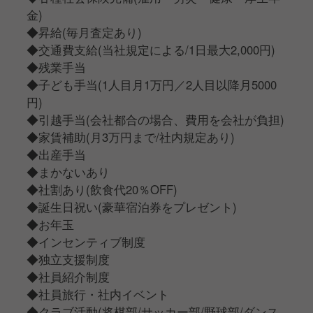
金)
◆昇給(毎月査定あり)
◆交通費支給(当社規定による/1日最大2,000円)
◆残業手当
◆子ども手当(1人目月1万円／2人目以降月5000
円)
◆引越手当(会社都合の場合、費用を会社が負担)
◆家賃補助(月3万円まで/社内規定あり)
◆出産手当
◆まかないあり
◆社割あり(飲食代20％OFF)
◆誕生日祝い(豪華宿泊券をプレゼント)
◆お年玉
◆インセンティブ制度
◆独立支援制度
◆社員紹介制度
◆社員旅行・社内イベント
◆クラブ活動(将棋部/サッカー部/野球部/ダンス