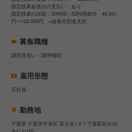
ューの考案など、現場のアイディアがどんどん採用さ
固定残業超過分の支払い：あり
れる環境です。
固定残業の詳細：20時間～52時間相当 40,991
円〜122,500円 ※超過分別途支給
【入社後の流れ】あなたのペースで成長をサポート
STEP 1：まずは「一家」を好きになることから 入社
募集職種
後は研修を通じて、理念やブランドのこだわりを学び
ます。現場では先輩がバディとなり、基本的な動きを
調理見習い・調理補助
丁寧に教えます。
STEP 2：専門性を磨く 接客なら「おもてなしの所
雇用形態
作」、調理なら「包丁技術や火入れ」など、着実にで
きることを増やしていきます。
正社員
STEP 3：店舗運営・マネジメントへ 仕事に慣れてき
たら、売上管理、シフト作成、後輩の育成など、店
勤務地
長・料理長としてのスキルを磨いていきましょう。
千葉県 千葉市中央区 富士見1-2-7 千葉駅前みゆ
きビル102