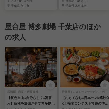
理スタッフ募集
応援する環境
月収/28~35万円
月収/22~34万円
千葉県 市川市
千葉県 木更津市
屋台屋 博多劇場 千葉店のほか
の求人
居酒屋 | 店長・店長候補
居酒屋 | レストランサービス・ホールスタッフ
【髪色自由×自分らしく×高収
【おもてなし×日本一×未経験O
入】個性を爆発させて博多劇場
K】接客コンテスト常連の博多
を盛り上げよう
劇場で学ぶ🌈