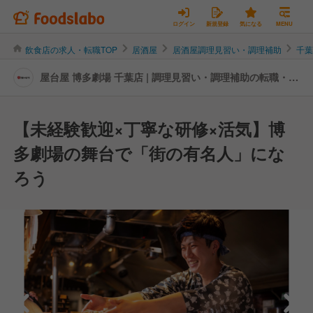
ログイン
新規登録
気になる
MENU
飲食店の求人・転職TOP
居酒屋
居酒屋調理見習い・調理補助
千
屋台屋 博多劇場 千葉店 | 調理見習い・調理補助の転職・求
人情報
【未経験歓迎×丁寧な研修×活気】博
多劇場の舞台で「街の有名人」にな
ろう