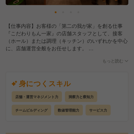
イベントが盛りだくさん： 店舗対抗の接客コンテス
す。
トや、グループ全体の社内総会「一家祭り」など、他
店舗の仲間とも切磋琢磨し、刺激し合える機会が豊富
乾杯の音頭： 店内全体を巻き込んで行う乾杯のパフ
【仕事内容】お客様の「第二の我が家」を創る仕事
です。
ォーマンスは、一瞬でお客様同士の垣根も取り払いま
『こだわりもん一家』の店舗スタッフとして、接客
す。
（ホール）または調理（キッチン）のいずれかを中心
超至近距離の接客： お客様をニックネームで呼び、
に、店舗運営全般をお任せします。
会話を楽しむ。マニュアル通りのサービスではなく、
私たちが大切にしているのは、単なる「作業」ではな
その場の空気を感じて自分なりに盛り上げる「ライブ
もっと読む
く、お客様一人ひとりの期待を超える「おもてなし」
感」を大切にしています。
です。
身につくスキル
3. 【料理のこだわり】毎日店内で手包みする「鉄鍋
1. ホールスタッフ（おもてなし担当）
餃子」
お客様のご案内からオーダー、料理のご提供、お見送
活気ある雰囲気の中でも、料理への妥協は一切ありま
店舗・運営マネジメント力
洞察力と察知力
りまで、「お店の顔」として活躍していただきます。
せん。
チームビルディング
数値管理能力
サービス力
パーソナルな接客： 決まったマニュアルはありませ
鮮度と手作り： 看板メニューの「鉄鍋餃子」は、毎
ん。「今日のおすすめ」を提案したり、お客様との会
日各店舗でスタッフが一つひとつ丁寧に包んでいま
話の中からサプライズのヒントを見つけたりと、あな