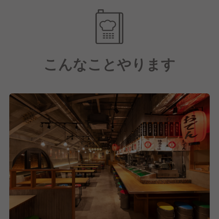
す！」
1. 【最強のファンづくり】会員数数十万人を誇るア
プリ戦略
ホール担当：Mさん（入社1年目） 「人見知りを直し
私たちの最大の強みは、一度のご来店を「一生のご
たくて飛び込みました。最初は乾杯の音頭を取るのも
縁」に変える仕組みです。
緊張しましたが、先輩たちが全力で盛り上げてくれた
こんなことやります
おかげで、今ではお客様と一緒に楽しめています。毎
ランクアップシステム： 来店回数に応じて「屋台屋
日が祭りのようで、本当に飽きません！」
会員→VIP会員→プレミアム会員…」とランクアッ
プ。昇進するごとにジョッキが大きくなるなどの遊び
キッチン担当：Sさん（ベテラン） 「1日に数百個、
心が、お客様の「また来たい」を刺激します。
数千個の餃子を包むこともありますが、仲間と声を掛
年齢分の餃子プレゼント： お誕生月には、年齢の数
け合いながらやるから苦になりません。キッチンのス
だけ鉄鍋餃子をプレゼント！このイベントを通じて、
タッフもホールに出て接客するのが博多劇場流。お店
お客様の大切な記念日を一緒に祝う文化が根付いてい
全体で一体感を感じられるのが魅力です。」
ます。
【職場の雰囲気】博多劇場ならではの光景
2. 【おもてなしの劇場化】マニュアル不要の「全力
営業前の「気合入れ」： 開店前、全員で円陣を組ん
接客」
でテンションを最高潮に高めます！
博多劇場という店名には、「店舗は舞台、スタッフは
俳優、お客様は観客」という想いが込められていま