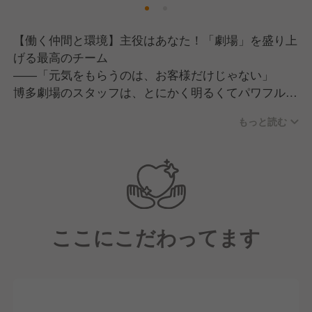
【働く仲間と環境】主役はあなた！「劇場」を盛り上
げる最高のチーム
――「元気をもらうのは、お客様だけじゃない」
博多劇場のスタッフは、とにかく明るくてパワフル。
仕事中は全力でお客様を盛り上げ、一歩バックヤード
もっと読む
に入れば仲間同士で「今の接客最高だったね！」と褒
め合う。
そんなポジティブなエネルギーに満ちた職場です。
1. 「全力で楽しみ、全力で喜ばせる」
私たちの合言葉は、お客様を笑顔にすること。
ここにこだわってます
部活動のような一体感： 誰かが困っていればすぐに
フォローに入り、目標を達成したら全員でハイタッ
チ。年齢や経験に関係なく、お互いをニックネームで
呼び合うフランクな関係です。