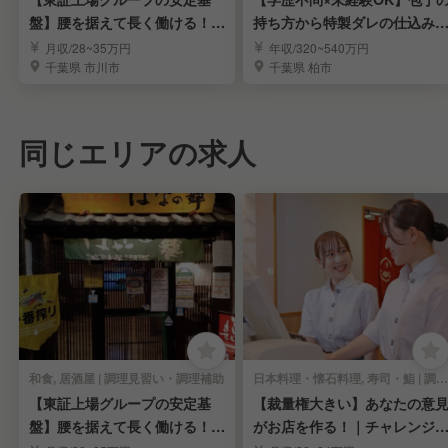
盤】腰を据えて長く働ける！調
持ち方から特製ダレの仕込み
理スタッフ募集
でしっかり伝授♪
月収/28~35万円
年収/320~540万円
千葉県 市川市
千葉県 柏市
同じエリアの求人
和食, 居酒屋 | 調理見習い・調理補助
日本料理・懐石料理, 寿司・鮨 | 調理見習い・調理補助
【東証上場グループの安定基
【裁量権大きい】あなたの意
盤】腰を据えて長く働ける！調
がお店を作る！｜チャレンジ