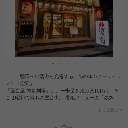
――「明日への活力を充電する、街のエンターテイン
メント空間」
『屋台屋 博多劇場』は、一歩足を踏み入れれば、そ
こは昭和の博多の屋台街。 看板メニューの「鉄鍋餃
子」や「もつ鍋」を囲み、
もっと読む
スタッフとお客様が名前で呼び合うような、圧倒的な
活気と親しみやすさを提供する居酒屋です。