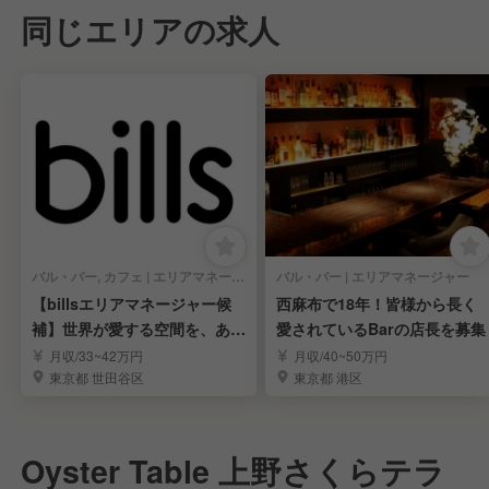
同じエリアの求人
バル・バー, カフェ | エリアマネージャー
バル・バー | エリアマネージャー
【billsエリアマネージャー候
西麻布で18年！皆様から長く
補】世界が愛する空間を、あな
愛されているBarの店長を募集
たの手で。
月収/33~42万円
月収/40~50万円
東京都 世田谷区
東京都 港区
Oyster Table 上野さくらテラ