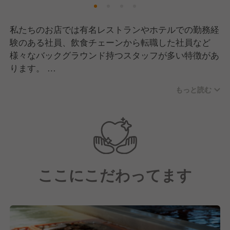
実際に飲食未経験の方が入社後1年で店長になった
り、調理学校を卒業後、3年で料理長へ就任したりと
私たちのお店では有名レストランやホテルでの勤務経
社歴や年齢関係なくキャリアアップできる風土となっ
験のある社員、飲食チェーンから転職した社員など
ています。
様々なバックグラウンド持つスタッフが多い特徴があ
ります。
長く楽しく働ける環境で、新しいキャリアを目指して
・調理師専門卒業後、新卒入社 ⇒３年で料理長、２
みませんか？
もっと読む
年後SV
・未経験で他業種から中途入社 ⇒１年で店長
・他飲食企業から転職 ⇒半年でSV⇒３年後営業本
部長 ⇒3年後子会社社長
年齢や経歴関係なくスキルとマインドセット次第で他
社よりも早く着実にキャリアアップできる環境があり
ここにこだわってます
ます。
■半年ごとの昇格チャンス！
飲食業では配属先上司の好き嫌いなど定性的な部分で
評価がされるのが一般的。