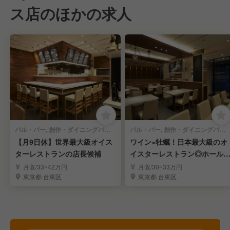
ス店のほかの求人
バル・バー, 創作・ダイニングバー | 店長・店長候補
バル・バー, 創作・ダイニングバー | レストランサービス・ホールスタッフ
【月9日休】世界最大級オイス
ワイン×牡蠣！日本最大級のオ
ターレストランの店長候補
イスターレストラン◎ホール
タッフ★月9休
月収/33~42万円
月収/30~33万円
東京都 台東区
東京都 台東区