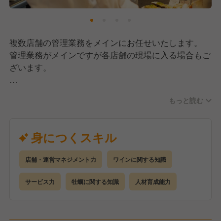
チンへも声を掛けてもらえたり。
“目の前のお客さんから直接感謝の言葉をいただけ
る”ので働く楽しさ、やりがいを感じやすいんです♪
複数店舗の管理業務をメインにお任せいたします。
管理業務がメインですが各店舗の現場に入る場合もご
■スタッフの着実な成長を実現！
ざいます。
メニュー作りや商品開発は本社で行っています。
現場業務が多すぎるとスタッフの負担となり、残業が
◆スタッフの管理、教育等
多く発生してまったり
もっと読む
◆調理業務全般
スタッフ教育やマネジメント・数値管理など、本来優
◆新メニュー開発 など
先すべき業務が疎かになったりと逆効果。当社で
身につくスキル
は“動画によるマニュアルやオペレーション整備”もさ
今年、来年と若手や外国籍の方を中心に新入社員が複
れているため、スタッフが暗中模索せずに、着実に一
数入社します。
歩ずつ成長できる仕組みがあります。
店舗・運営マネジメント力
ワインに関する知識
管理業務に加えて、スタッフの教育成長をお任せした
いと考えております。
サービス力
牡蠣に関する知識
人材育成能力