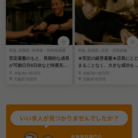
和食, 居酒屋 | 料理長・料理長候補
和食, 居酒屋 | 店長・店長候補
安定基盤のもと、長期的な成長
★安定の経営基盤★店長にと
が可能◎月8日休など待遇充
まることなく、大きな成功を
実！賞与・昇給あり！
7連休も取得可能
月収/30~35万円
月収/30~35万円
大阪府 吹田市
大阪府 吹田市