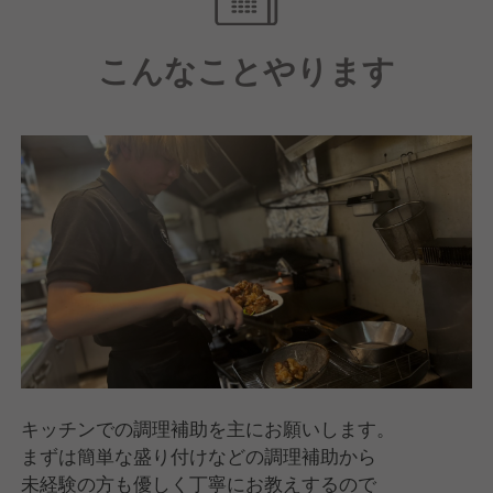
アルバイトの女子高生の意見を反映させ1年間で
70店舗まで広がったブランドも実際に存在します。
こんなことやります
最終決裁は本部が行いますが、基本NOは言いませ
ん。
現場を一番知るスタッフのアイデアこそ重要だから。
どうすれば実際に形になるか、一緒に考え
店舗経営の楽しさも難しさも常に体感しながら
実体験として学べる環境が当社にはあります。
キッチンでの調理補助を主にお願いします。
まずは簡単な盛り付けなどの調理補助から
未経験の方も優しく丁寧にお教えするので