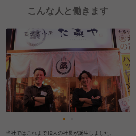
●国内FC事業 / 海外FC事業
こんな人と働きます
など幅広く事業を展開。
今後も勢いを留めず、『新業態への着手』
『既存ブランドのFC展開』
この二つを軸に、着実に事業を拡大。
当社ではこれまで12人の社長が誕生しました。