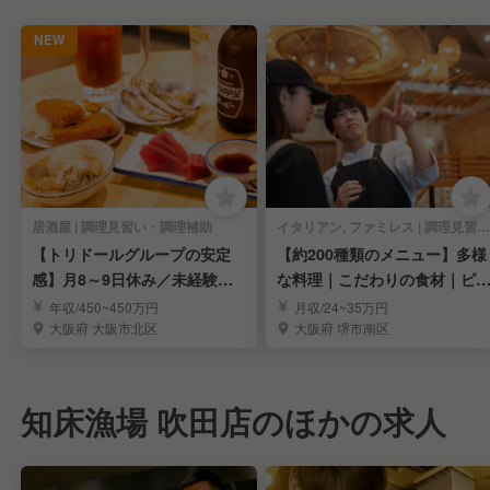
NEW
居酒屋 | 調理見習い・調理補助
イタリアン, ファミレス | 調理見習い・調理補助
【トリドールグループの安定
【約200種類のメニュー】多様
感】月8～9日休み／未経験の
な料理｜こだわりの食材｜ピ
方歓迎！
生地から手作り
年収/450~450万円
月収/24~35万円
大阪府 大阪市北区
大阪府 堺市南区
知床漁場 吹田店のほかの求人