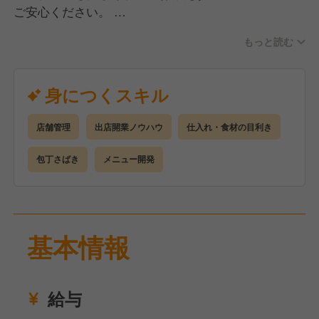
ご安心ください。
もっと読む
具体的には・・・
・仕込み
・料理の調理
身につくスキル
・盛り付け
・洗い場 など
店舗管理
出店開業ノウハウ
仕入れ・食材の目利き
未経験の方でも安心してスタートできるよう、
包丁さばき
メニュー開発
教育体制やOJTが整っています！
基本情報
給与