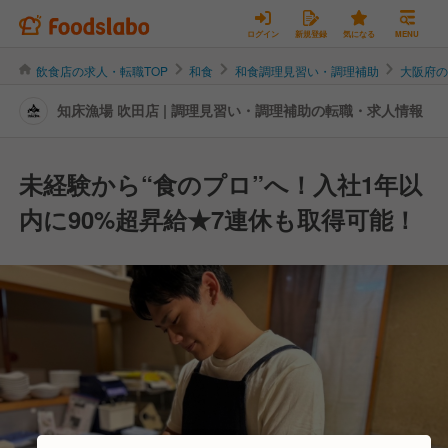
ログイン
新規登録
気になる
MENU
飲食店の求人・転職TOP
和食
和食調理見習い・調理補助
大阪府
知床漁場 吹田店 | 調理見習い・調理補助の転職・求人情報
未経験から“食のプロ”へ！入社1年以
内に90%超昇給★7連休も取得可能！