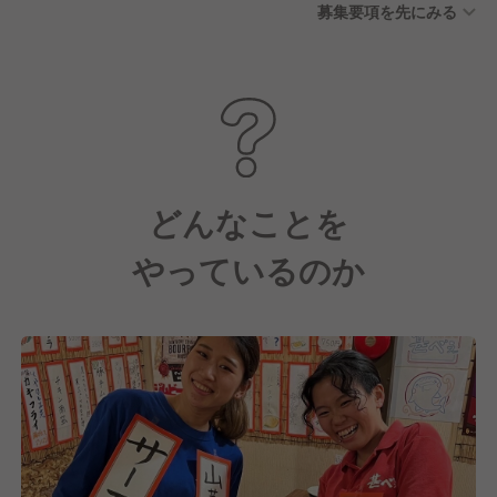
募集要項を先にみる
連休が取得可能！ ※有給休暇
年間10日～20日 （当社規定に
より勤続ヶ月数により付与）
※全社員に徹底しています
どんなことを
やっているのか