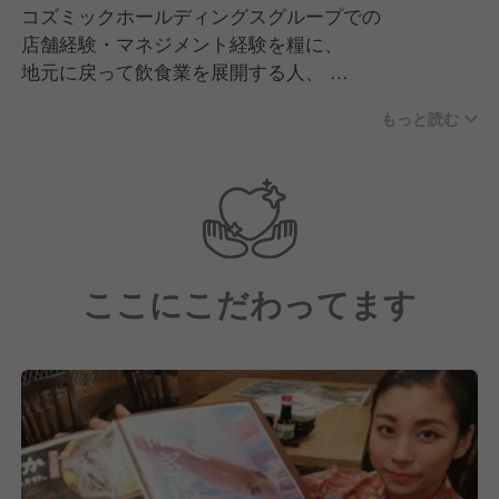
コズミックホールディングスグループでの
店舗経験・マネジメント経験を糧に、
地元に戻って飲食業を展開する人、
飲食業をサポートできる他分野での
もっと読む
事業を志した人など形は様々ですが、
夢を結実させています。
≪入社後のキャリアプラン≫
やるべきことは多く、取り組むべき課題も多いです
ここにこだわってます
が、
その分、短期間で様々な知識やスキルを
身につけられる環境です。変化の時代だからこそ面白
い。
ぜひ当社であなたの経験を発揮してください。
1、一般社員
2、主任