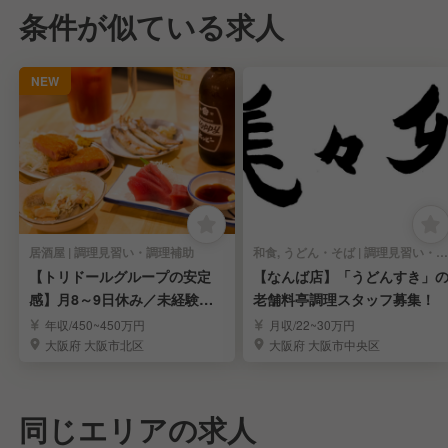
条件が似ている求人
NEW
居酒屋 | 調理見習い・調理補助
和食, うどん・そば | 調理見習い・調理補助
【トリドールグループの安定
【なんば店】「うどんすき」
感】月8～9日休み／未経験の
老舗料亭調理スタッフ募集！
方歓迎！
年収/450~450万円
月収/22~30万円
大阪府 大阪市北区
大阪府 大阪市中央区
同じエリアの求人