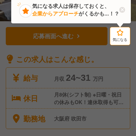
気になる求人は保存しておくと、
企業からアプローチ
がくるかも...！？
応募画面へ進む
気になる
気になる
この求人はこんな感じ。
給与
24~31
月収
万円
月8休(シフト制) ※日曜・祝日
休日
の休みもOK！連休取得も可能
他、夏期・冬期休暇、年末年
勤務地
始休暇、 育休・産休取得実績
大阪府 吹田市
あり ◎コズミックセブン スタ
ート◎ 公休2日+有給5日の計7