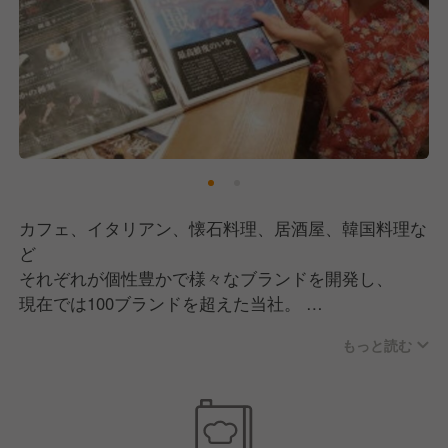
2、店長
3、ブロック長
4、マネージャー
5、部長
6、物件開発
7、購買・商品開発
8、採用・育成担当
9、加盟店開発
10、FC本部SV
カフェ、イタリアン、懐石料理、居酒屋、韓国料理な
11、事業部長
ど
12、経営企画
それぞれが個性豊かで様々なブランドを開発し、
現在では100ブランドを超えた当社。
もっと読む
当社のブランド開発の特徴は本部だけで
決めていないのが特徴です。メニューだってそう。
食材、見栄え、価格帯…など、お客様と日々接する
スタッフの感覚も大事にしてすべて決めています。