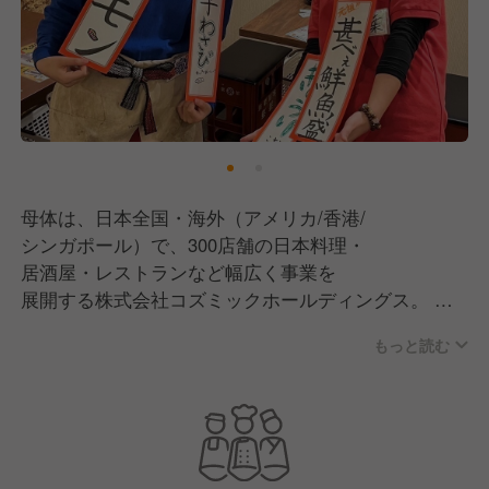
母体は、日本全国・海外（アメリカ/香港/
シンガポール）で、300店舗の日本料理・
居酒屋・レストランなど幅広く事業を
展開する株式会社コズミックホールディングス。
もっと読む
現在は飲食事業のブランド数は100ブランドを超え
日本全国36都道府県＋海外3ヵ国で
●国内直営レストラン事業(居酒屋･カフェなど)
●海外直営レストラン事業
●国内デリバリー・テイクアウト事業