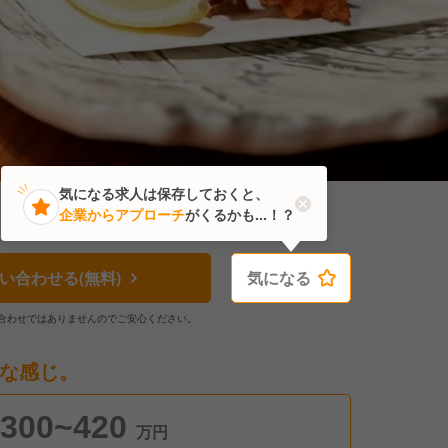
気になる求人は保存しておくと、
企業からアプローチ
がくるかも...！？
い合わせる(無料)
気になる
気になる
合わせではありませんのでご安心ください。
な感じ。
300~420
万円