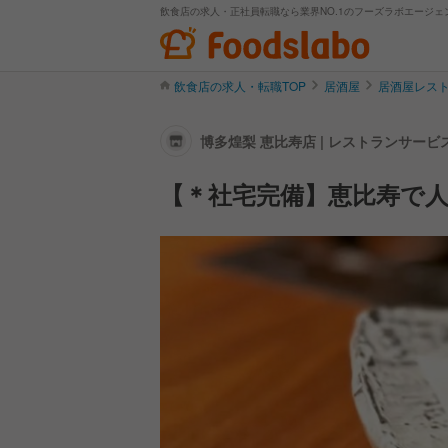
飲食店の求人・正社員転職なら業界NO.1のフーズラボエージェ
飲食店の求人・転職TOP
居酒屋
居酒屋レス
博多煌梨 恵比寿店 | レストランサー
【＊社宅完備】恵比寿で