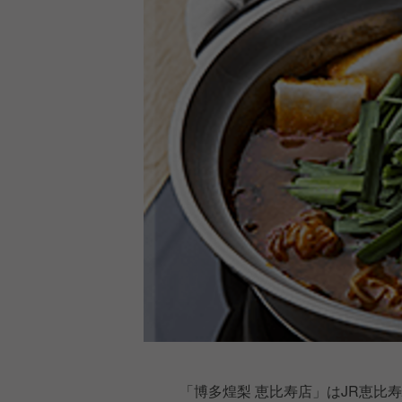
「博多煌梨 恵比寿店」はJR恵比