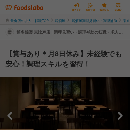
ログイン
新規登録
気になる
MENU
飲食店の求人・転職TOP
居酒屋
居酒屋調理見習い・調理補助
東
博多煌梨 恵比寿店 | 調理見習い・調理補助の転職・求人情
報
【賞与あり＊月8日休み】未経験でも
安心！調理スキルを習得！