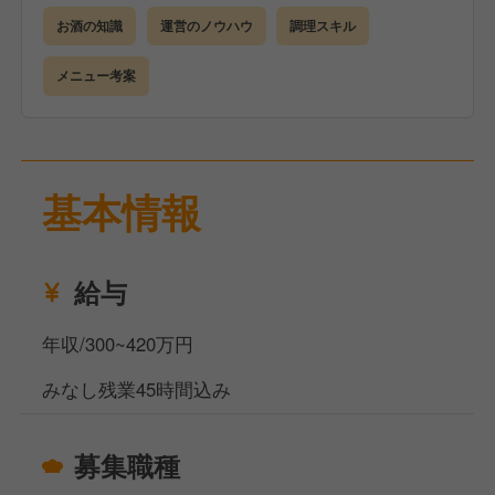
するので飲食店未経験でも安心してご応募ください◎
お酒の知識
運営のノウハウ
調理スキル
そして、当社では独立希望者には飲食店運営のノウハ
メニュー考案
ウを惜しみなく伝授いたします！
あなたの経験を活かし、共にお店を盛り上げ、さらな
る高みを目指してスキルを磨きませんか？
基本情報
給与
年収/300~420万円
みなし残業45時間込み
募集職種