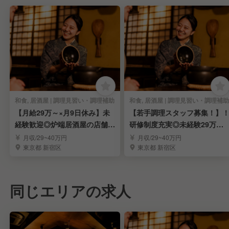
和食, 居酒屋 | 調理見習い・調理補助
和食, 居酒屋 | 調理見習い・調理補助
【月給29万～×月9日休み】未
【若手調理スタッフ募集！】
経験歓迎◎炉端居酒屋の店舗ス
研修制度充実◎未経験29万円
タッフ募集！
＊月9休み
月収/29~40万円
月収/29~40万円
東京都 新宿区
東京都 新宿区
同じエリアの求人