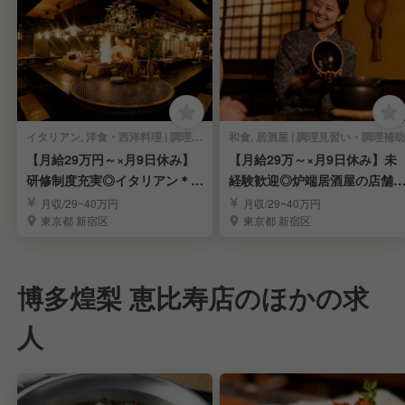
イタリアン, 洋食・西洋料理 | 調理見習い・調理補助
和食, 居酒屋 | 調理見習い・調理補助
【月給29万円～×月9日休み】
【月給29万～×月9日休み】未
研修制度充実◎イタリアン＊店
経験歓迎◎炉端居酒屋の店舗
舗スタッフ募集
タッフ募集！
月収/29~40万円
月収/29~40万円
東京都 新宿区
東京都 新宿区
博多煌梨 恵比寿店のほかの求
人