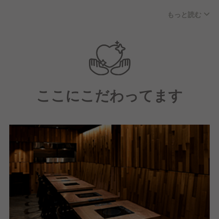
バイトの距離も近いため、スタッフ同士の仲が良く定
もっと読む
着率も高いです！
風通しの良い、何でも相談できる環境を働くスタッフ
に提供できるよう努めています。
また、現在活躍中の社員の多くは飲食業界未経験から
スタートしています。
ここにこだわってます
やる気と努力で評価をするので未経験や経験の浅い方
でもスピーディーなキャリアアップや独立は夢ではあ
りません！
＜こんな方を求めています＞
・将来的に独立を目指している方
・飲食業界に挑戦してみたい方
・コミュニケーションを大切にしている方