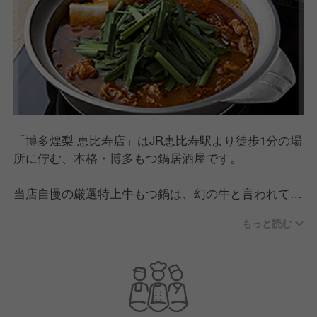
「博多煌梨 恵比寿店」はJR恵比寿駅より徒歩1分の場
所に佇む、本格・博多もつ鍋居酒屋です。
当店自慢の厳選特上牛もつ鍋は、幻の牛と言われてい
る「壱岐牛」を使用。
もっと読む
モツの下処理にもこだわりを持ち、独自の特殊処理で
柔らかさと旨みを引き出した生モツを煌梨でしか食べ
られない上品でコクのあるスープで提供しています。
店内は全56席のシックでおしゃれな落ち着いた大人の
隠れ家のような空間。