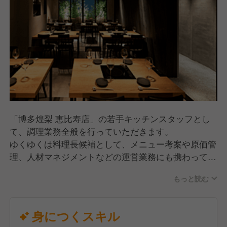
んか？
「博多煌梨 恵比寿店」の若手キッチンスタッフとし
て、調理業務全般を行っていただきます。
ゆくゆくは料理長候補として、メニュー考案や原価管
理、人材マネジメントなどの運営業務にも携わってい
ただきます。
もっと読む
まずは仕込みや簡単な調理などできることから少しず
つお任せします。
身につくスキル
分からない事があっても先輩スタッフが丁寧にお教え