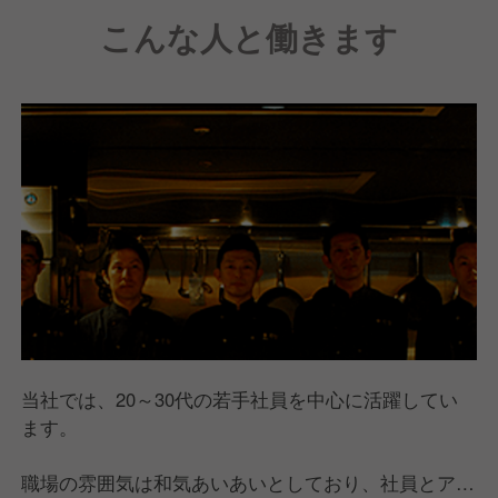
こんな人と働きます
座席はテーブル席やカウンター席、完全個室のご用意
もあり、さまざまなシーンでご利用いただいていま
す。
当社では、20～30代の若手社員を中心に活躍してい
ます。
職場の雰囲気は和気あいあいとしており、社員とアル