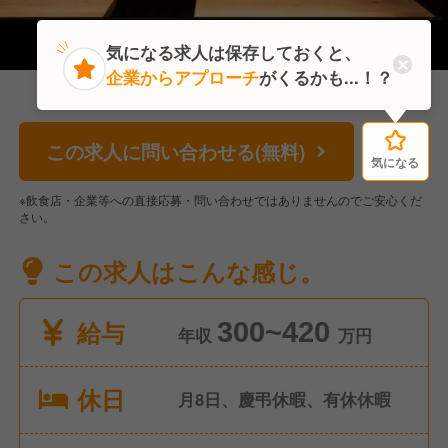
気になる求人は保存しておくと、
企業からアプローチ
がくるかも...！？
この求人に問い合わせる(無料)
気になる
気になる
※飲食店・企業等への直接応募・問い合わせではありませんのでご安心くだ
さい。
この求人はこんな感じ。
給与
300~420
年収
万円
休日
月8日、慶弔休暇、有休休暇