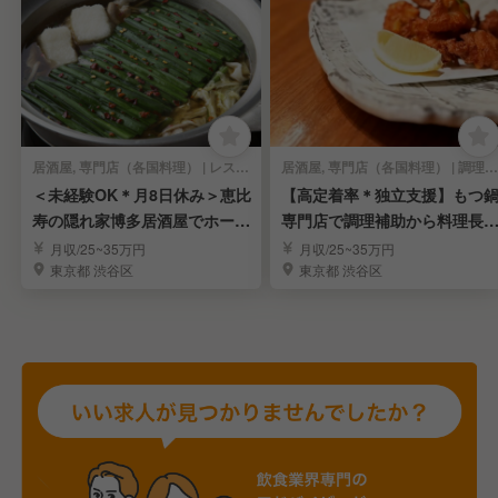
居酒屋, 専門店（各国料理） | レストランサービス・ホールスタッフ
居酒屋, 専門店（各国料理） | 調理見習い・調理補助
＜未経験OK＊月8日休み＞恵比
【高定着率＊独立支援】もつ
寿の隠れ家博多居酒屋でホール
専門店で調理補助から料理長
スタッフを募集！
へ！
月収/25~35万円
月収/25~35万円
東京都 渋谷区
東京都 渋谷区