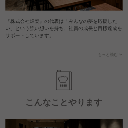
『株式会社煌梨』の代表は「みんなの夢を応援した
い」という強い想いを持ち、社員の成長と目標達成を
サポートしています。
当社では熱意と意欲があれば、わずか3年で独立でき
もっと読む
るレベルまで成長できるよう、飲食店運営のノウハウ
をお教えします。
飲食業界未経験でも店舗運営から調理技術まで、必要
なスキルを幅広く学べる環境を整えて整えているのが
特徴です。
こんなことやります
そして、今後も新規出店を計画しているため、店舗立
ち上げという貴重な経験を得られるチャンスもありま
す！
私たちと一緒に、飲食業界で輝く未来を創り上げませ