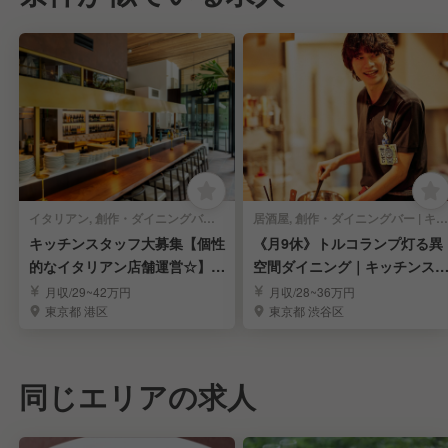
イタリアン, 創作・ダイニングバー | キッチンスタッフ
居酒屋, 創作・ダイニングバー | キッチンスタッフ
キッチンスタッフ大募集【個性
《月9休》トルコランプ灯る異
的なイタリアン店舗運営☆】独
空間ダイニング｜キッチンス
立支援制度あり◎
ッフ求む！
月収/29~42万円
月収/28~36万円
東京都 港区
東京都 渋谷区
同じエリアの求人