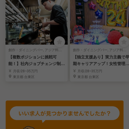
創作・ダイニングバー, アジア料理・エスニック | 調理見習い・調理補助
創作・ダイニングバー, アジア料理・エスニック | レストランサービス・ホールスタッフ
【複数ポジションに挑戦可
【独立支援あり】実力主義で
能！】社内ジョブチェンジ制度
期キャリアアップ！女性管理
で広がるキャリアパス
も活躍中◎
月収/28~35万円
月収/28~35万円
東京都 台東区
東京都 台東区