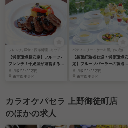
フレンチ, 洋食・西洋料理 | キッチンスタッフ
パティスリー・ケーキ屋, その他(料理ジャンル) | キッチンスタッフ
【労働環境超安定】フルーツ×
【製菓経験者歓迎＊労働環境
フレンチ！千疋屋が運営するレ
定】フルーツパーラーの製造
ストラン調理人
調理スタッフ募集
月収/23~29万円
月収/22~28万円
東京都 中央区
東京都 中央区
カラオケパセラ 上野御徒町店
のほかの求人