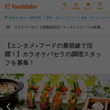
ログイン
新規登録
気になる
MENU
飲食店の求人・転職TOP
創作・ダイニングバー
創作・ダイニングバ
カラオケパセラ 上野御徒町店 | キッチンスタッフの転職・
求人情報
【エンタメ×フードの最前線で活
躍！】カラオケパセラの調理スタッ
フを募集！