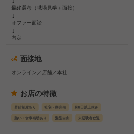
↓
最終選考（職場見学＋面接）
↓
オファー面談
↓
内定
面接地
オンライン／店舗／本社
お店の特徴
昇給制度あり
社宅・寮完備
月8日以上休み
賄い・食事補助あり
髪型自由
未経験者歓迎