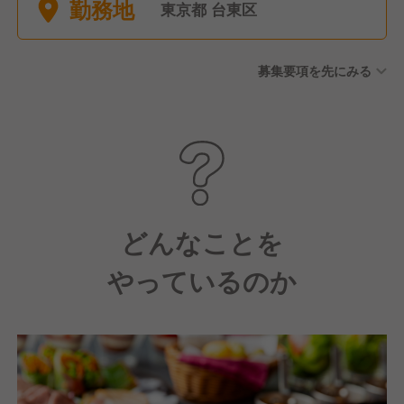
勤務地
月10日休み／年間休日129日
東京都 台東区
★年2回変更できるタイミング
あり 〇半期休暇（半年間につ
募集要項を先にみる
き4日間は自由に休暇を取得可
能）※年間8日間 〇アニバーサ
リー休暇（年間で1日自由に休
暇を取得可能） 〇5連休必須
制度（1年に1度以上5連休を取
得／有給）※役職・社歴に関係
なく全社員が対象 〇慶弔休暇
〇有給休暇 〇産前・産後休暇
どんなことを
（取得実績有） 〇育児休暇
やっているのか
（取得実績多数／男性・女性
社員共に育休取得率100％達
成！） 〇介護休暇 〇帰国休暇
制度（母国への帰国に伴う休
みは最大連続30日間）※規定
有