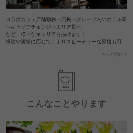
コラボカフェ店舗勤務→店長→グループ内のホテル業
へキャリアチェンジ→エリア長へ
など、様々なキャリアを描けます！
経験や実績に応じて、よりスピーディーな昇格も可
能。
もっと読む
入社半年～2年で支配人（店長）へキャリアアップし
たメンバーも。
※出店開業ノウハウ、店舗運営は将来的に料理長ポジ
ションをお任せする際に学ぶことが可能です。
こんなことやります