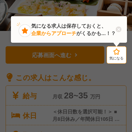
気になる求人は保存しておくと、
企業からアプローチ
がくるかも...！？
応募画面へ進む
気になる
気になる
この求人はこんな感じ。
給与
28~35
月収
万円
＜休日日数を選択可能！＞ ■
休日
月8日休み／年間休日105日 ■
月9日休み／年間休日117日 ■