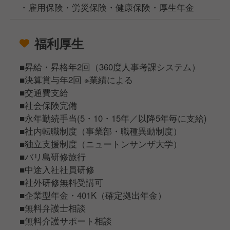
・雇用保険・労災保険・健康保険・厚生年金
福利厚生
■昇給・昇格年2回（360度人事考課システム）
■決算賞与年2回 ※業績による
■交通費支給
■社会保険完備
■永年勤続手当(5・10・15年／以降5年毎に支給)
■社内転職制度（事業部・職種異動制度）
■独立支援制度（ニュートンサンザ大学）
■バリ島研修旅行
■中途入社社員研修
■社外研修無料受講可
■企業型年金・401K（確定拠出年金）
■無料弁護士相談
■無料介護サポート相談