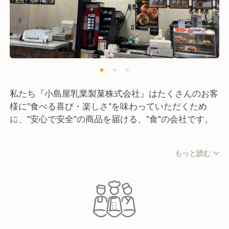
私たち『小島屋乳業製菓株式会社』はたくさんのお客
様に"食べる喜び・楽しさ"を味わっていただくため
に、"安心で安全"の商品を届ける、"食"の会社です。
主要の取扱商品はプライベートブランドのアイスクリ
もっと読む
ームをはじめ牛乳・乳製品や洋菓子、清涼飲料や冷凍
食品などを製造・販売。
こだわりを持って上質な商品は厚い信頼を築き上げ、
おかげさまで国内の大手食品メーカーさんやＳＡなど
多くの提供実績があります。