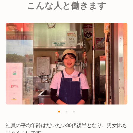
こんな人と働きます
また、製造・販売事業のほかに現在は喫茶店・レスト
ランなどの飲食店やサービスエリアの運営事業なども
おこなっています。
売上も順調に伸ばしており、今後も拡大していく予定
です。
創業から70年以上経ちますが、これからも当社
は"食"を通じて、お客様の豊かな生活の向上に貢献し
てまいります。
そこで現在は、会社の将来を一緒に創り上げていただ
ける方を探しています。
社員の平均年齢はだいたい30代後半となり、男女比も
半々くらいです。