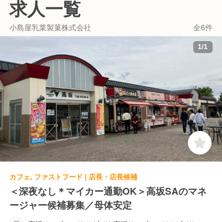
求人一覧
23:00 ■ベーカリー「Ｋｕｋｕｒｕ」：7:00～
21:00 ■カフェ「タリーズコーヒー」：10:00～
小島屋乳業製菓株式会社
全6件
20:00 ■ショッピングコーナー：24時間営業 現
在、運営元はサービスエリア運営事業に注力中
1
/
1
です。 そこで当SAの戦力強化と事業拡大のた
めに新しい人材の採用を進めています。
カフェ, ファストフード | 店長・店長候補
＜深夜なし＊マイカー通勤OK＞高坂SAのマネ
ージャー候補募集／母体安定