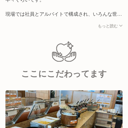
現場では社員とアルバイトで構成され、いろんな世代
の方が混じって働いています。
もっと読む
一人ひとりの意見を尊重する社風なので、風通しは良
いかと思います。
《求める人物像》
正社員として働いてくれる人に関しては「マネジメン
ここにこだわってます
ト志向」のある方を求めます。
技術は未経験でも慣れれば自然と身につくものです。
しかし、社員にはひたすら作業をこなすだけではな
く、アルバイトさんも含め他のスタッフをまとめてい
ただきたいと考えています。
そのためにはコミュニケーションが大切になってきま
すので、積極的に取っていただきながらリーダーシッ
プを発揮してください！