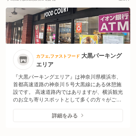
ここまで会社として続けられたこと、そして成長でき
たのは、お客様はもちろんですが、社員・スタッフあ
ってこそです。
だからこそ当社では社員が安心して働くことができる
環境を整えています。
残業に関しても月々の時間も少なくしているほか、残
大黒パーキング
カフェ,ファストフード
業代もしっかりと別途で支給しています。
エリア
お休みも月8〜10日休み、年間休日111日となってい
ますので、ワークライフバランスもしっかり取れてい
『大黒パーキングエリア』は神奈川県横浜市、
ます。
首都高速道路の神奈川５号大黒線にある休憩施
設です。 高速道路内ではありますが、横浜観光
のお立ち寄りスポットとして多くの方々がご利
用いただいています。 【施設内について】 ■フ
ードコート 横浜龍麺(ラーメン)、大黒庵(そ
詳細をみる
ば)、徳屋(牛なべ)、D.G.C(カフェ)、個性豊か
な4店舗が入っています ■売店・ショッピング