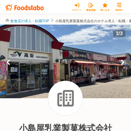
ログイン
新規登録
気になる
MENU
飲食店の求人・転職TOP
小島屋乳業製菓株式会社のホテル求人・転職・
1
/
3
小島屋乳業製菓株式会社