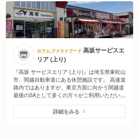
コーナー 首都高最大規模で、横浜みやげやオフ
ィシャルカーグッズを販売しています ■コンビ
ニ ローソン 大黒パーキングエリア店を24時間
営業しています ■ラウンジ・コワーキングスペ
ース コンセント付きでビジネス利用も可能 現
在、運営元はサービスエリア運営事業に注力中
です。 そこで当PAの戦力強化と事業拡大のた
高坂サービスエ
カフェ,ファストフード
めに新しい人材の採用を進めています。
リア (上り)
『高坂 サービスエリア (上り)』は埼玉県東松山
市、関越自動車道にある休憩施設です。 高速道
路内ではありますが、東京方面に向かう関越道
最後のSAとして多くの方々がご利用いただいて
います。 【施設内について】 ■レストラン「カ
レーバイキング 毎日カレー」：11:00～
詳細をみる
22:00(LO21:00) ■道なか食堂げんき：24時間営
業 ■お惣菜屋「もう一品」：10:00〜21:00 ■ラ
ーメン専門店「らあめん花月嵐」：10:00～