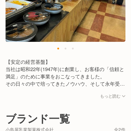
【安定の経営基盤】
当社は昭和22年(1947年)に創業し、お客様の「信頼と
満足」のために事業をおこなってきました。
その日々の中で培ってきたノウハウ、そして永年受け
継がれてきた伝統は大切な財産です。
もっと読む
おかげさまで当社もさまざまな事業で利益を確保し、
資本金1億円という企業体力もあるため、安定した経
営基盤を維持しながら新たな挑戦も続けています。
ブランド一覧
【働く社員に向けて】
小島屋乳業製菓株式会社
全2件