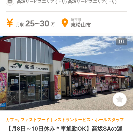
高坂サービスエリア (上り) 高坂サービスエリア(上り)
埼玉県
25~30
東松山市
月収
1
/
1
カフェ, ファストフード | レストランサービス・ホールスタッフ
【月8日～10日休み＊車通勤OK】高坂SAの運