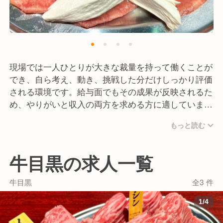
現場では一人ひとりが大きな裁量を持って働くことが
でき、自ら考え、動き、挑戦した分だけしっかり評価
される環境です。給与面でもその成果が反映されるた
め、やりがいと収入の両方を求める方に適していま
す。
もっと読む
店舗の規模感も、大きすぎず小さすぎないちょうど良
いバランスで、一体感を持って働くことが出来るのも
魅力の一つです。また、駅からのアクセスも良く、
牛目黒の求人一覧
日々の働きやすさにも配慮しています。
提供する焼肉においては部位ごとに最適な食べ方や提
牛目黒
全3 件
供方法を追求し、肉本来の旨みを最大限に引き出すこ
1
/
4
とを徹底しています。