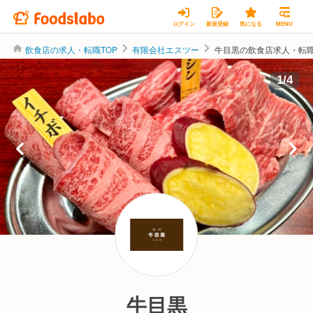
ログイン
新規登録
気になる
MENU
飲食店の求人・転職TOP
有限会社エスツー
牛目黒の飲食店求人・転
有限会社エスツー
1
/
4
牛目黒