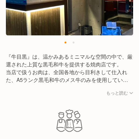
『牛目黒』は、温かみあるミニマルな空間の中で、厳
選された上質な黒毛和牛を提供する焼肉店です。
当店で扱うお肉は、全国各地から目利きして仕入れ
た、A5ランク黒毛和牛のメス牛のみを使用していま
す。最高品質のお肉をできる限りリーズナブルにご提
もっと読む
供できるよう、日々工夫を重ねています。 私たちは
「美味しいお肉の価値を実感していただくこと」、そ
して「一口で感動していただける体験」をお届けする
ことをコンセプトに、お店づくりを行っています。
中目黒エリアにて、こだわり抜いた焼肉を通して、ご
来店いただくすべてのお客様に満足以上の価値を感じ