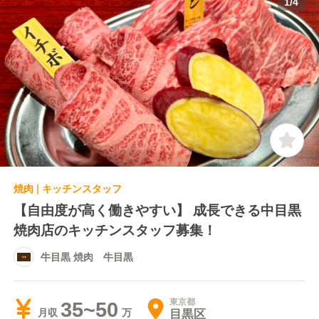
1
/
4
焼肉 | キッチンスタッフ
【自由度が高く働きやすい】 成長できる中目黒
焼肉店のキッチンスタッフ募集！
牛目黒 焼肉 牛目黒
東京都
35~50
目黒区
月収