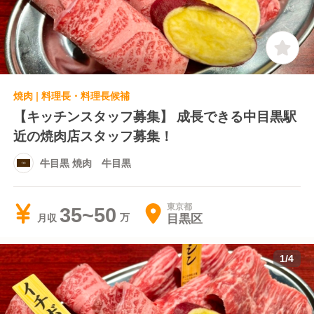
焼肉 | 料理長・料理長候補
【キッチンスタッフ募集】 成長できる中目黒駅
近の焼肉店スタッフ募集！
牛目黒 焼肉 牛目黒
東京都
35~50
目黒区
月収
1
/
4