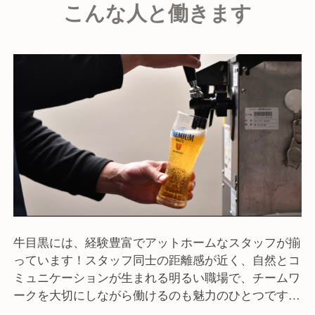
こんな人と働きます
ていただけるよう努めています。
これまではコース中心でのご提供でしたが、現在は新
たなメニュー開発にも挑戦中です。店長業務のほかに
も、新メニューの考案など挑戦できる職場です！
牛目黒には、経験豊富でアットホームなスタッフが揃
っています！スタッフ同士の距離感が近く、自然とコ
ミュニケーションが生まれる明るい職場で、チームワ
ークを大切にしながら働けるのも魅力のひとつです。
将来的に独立を考えている方も歓迎しており、仕入れ