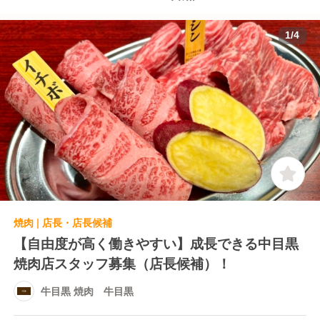
1
/
4
焼肉 | 店長・店長候補
【自由度が高く働きやすい】成長できる中目黒
焼肉店スタッフ募集（店長候補）！
牛目黒 焼肉 牛目黒