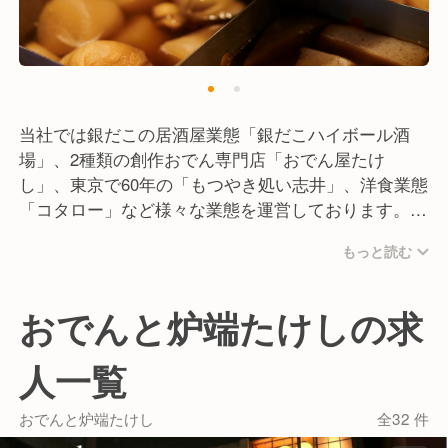
当社では銀だこの居酒屋業態「銀だこハイボール酒
場」、2種類の創作おでん専門店「おでん屋たけ
し」、東京で60年の「もつやき処い志井」、洋食業態
「コタロー」など様々な業態を運営しております。
ご経験を生かせる業態・チャレンジをしたい業態など
もっと読む
入社後の社内異動も可能！！
当社に入社して色々な経験を積むことが可能です。
おでんと炉端たけしの求
人一覧
おでんと炉端たけし
全32 件