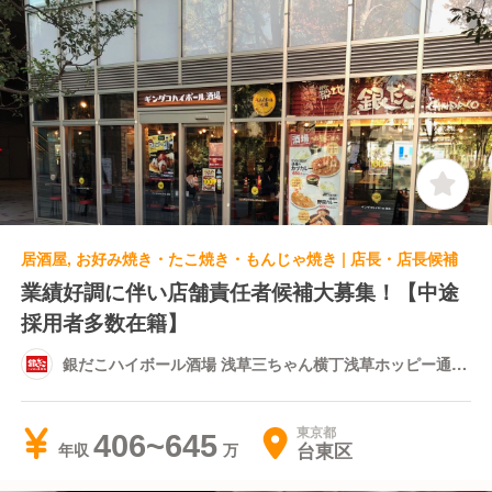
居酒屋, お好み焼き・たこ焼き・もんじゃ焼き | 店長・店長候補
業績好調に伴い店舗責任者候補大募集！【中途
採用者多数在籍】
銀だこハイボール酒場 浅草三ちゃん横丁浅草ホッピー通り
店
東京都
406~645
台東区
年収