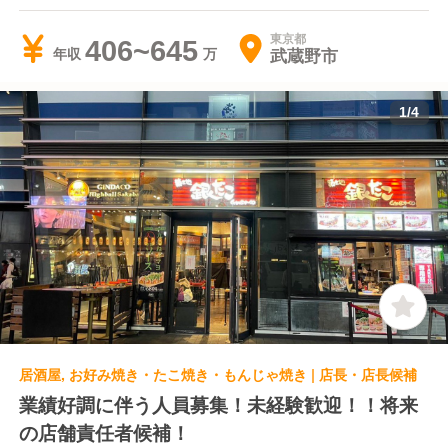
東京都
406~645
武蔵野市
年収
1
/
4
居酒屋, お好み焼き・たこ焼き・もんじゃ焼き | 店長・店長候補
業績好調に伴う人員募集！未経験歓迎！！将来
の店舗責任者候補！