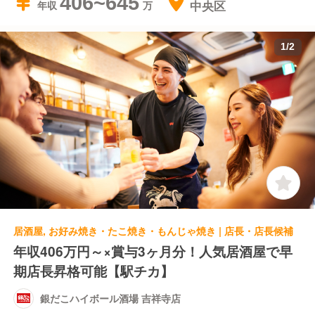
406~645
中央区
年収
1
/
2
居酒屋, お好み焼き・たこ焼き・もんじゃ焼き | 店長・店長候補
年収406万円～×賞与3ヶ月分！人気居酒屋で早
期店長昇格可能【駅チカ】
銀だこハイボール酒場 吉祥寺店