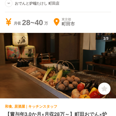
おでんと炉端たけし 町田店
東京都
28~40
町田市
月収
1
/
3
和食, 居酒屋 | キッチンスタッフ
【賞与年3.0か月×月収28万～】町田おでん×炉