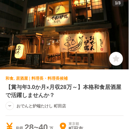
1
/
3
和食, 居酒屋 | 料理長・料理長候補
【賞与年3.0か月×月収28万～】本格和食居酒屋
で活躍しませんか？
おでんと炉端たけし 町田店
東京都
28~40
町田市
月収