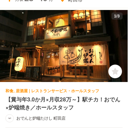
1
/
3
和食, 居酒屋 | レストランサービス・ホールスタッフ
【賞与年3.0か月×月収28万～】駅チカ！おでん
×炉端焼き／ホールスタッフ
おでんと炉端たけし 町田店