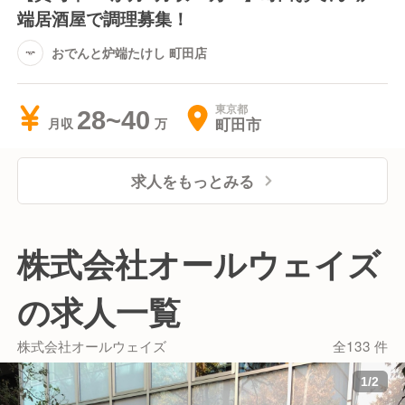
端居酒屋で調理募集！
おでんと炉端たけし 町田店
東京都
28~40
町田市
月収
求人をもっとみる
株式会社オールウェイズ
の求人一覧
株式会社オールウェイズ
全133 件
1
/
2