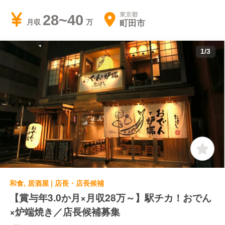
東京都
28~40
町田市
月収
1
/
3
和食, 居酒屋 | 店長・店長候補
【賞与年3.0か月×月収28万～】駅チカ！おでん
×炉端焼き／店長候補募集