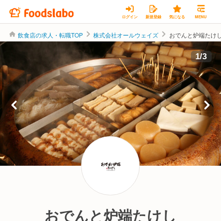
ログイン
新規登録
気になる
MENU
飲食店の求人・転職TOP
株式会社オールウェイズ
おでんと炉端たけ
株式会社オールウェイズ
1
/
3
おでんと炉端たけし