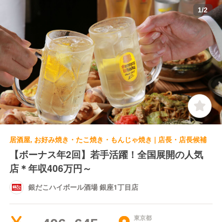
1
/
2
居酒屋, お好み焼き・たこ焼き・もんじゃ焼き | 店長・店長候補
【ボーナス年2回】若手活躍！全国展開の人気
店＊年収406万円～
銀だこハイボール酒場 銀座1丁目店
東京都