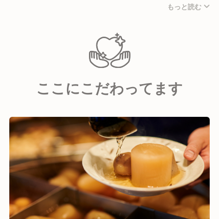
もっと読む
処」「日本再生酒場」など色々な経験者が在籍！色々
な業態を持っているからこそ。希望者は業態の超えた
社内異動も可能！！
ここにこだわってます