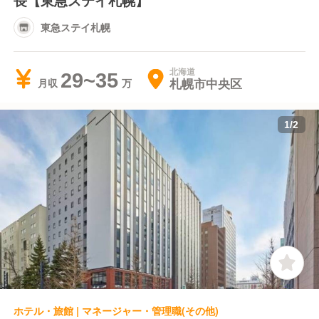
長【東急ステイ札幌】
東急ステイ札幌
北海道
29~35
札幌市中央区
月収
1
/
2
ホテル・旅館 | マネージャー・管理職(その他)