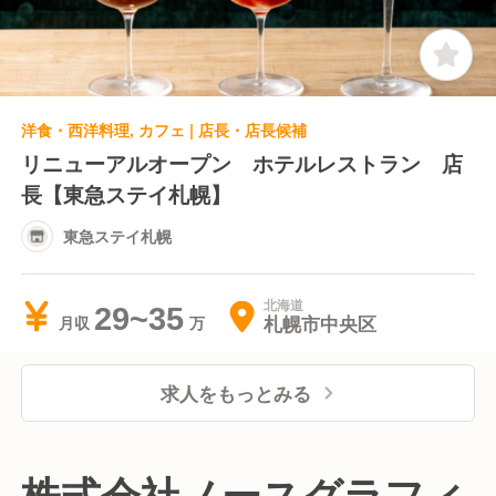
す。
洋食・西洋料理, カフェ | 店長・店長候補
リニューアルオープン ホテルレストラン 店
長【東急ステイ札幌】
東急ステイ札幌
北海道
29~35
札幌市中央区
月収
求人をもっとみる
株式会社ノースグラフィ