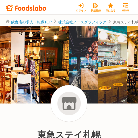
ログイン
新規登録
気になる
MENU
飲食店の求人・転職TOP
株式会社ノースグラフィック
東急ステイ札
株式会社ノースグラフィック
東急ステイ札幌