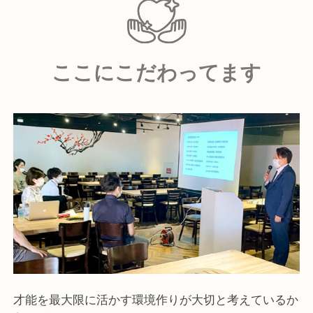
店舗ごとに異なるコンセプトでデザインされた空間
なり、チャンスにチャレンジし続けることが重要だと
と多彩な料理で
考えています。
非日常+居心地の良い時間をご提供しています。
一人では難しくても、仲間とともに、チームだからこ
ここにこだわってます
そできる、成し遂げられることがあります。
- 道産小麦のパスタ屋さんミールラウンジ
仕事には、1人で完結するものは何一つありません。
- アウトドアカフェ ミールラウンジ
仲間達と切磋琢磨し、苦楽を共にし、そして仲間達の
- Source06
成果や目標達成を一緒に分かち合い成長したいと思っ
- 発酵ヤード
ています。
- maze
▶業務提携
親和性・連動性の高いパートナー企業様との連携に
より
多様な飲食サービスの出店・運営を行なっていま
す。
- Source11(東急ステイ 札幌)
才能を最大限に活かす環境作りが大切と考えているか
- Source72(JR東日本ホテルメッツ 札幌)