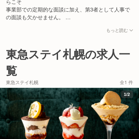
らこそ
- かなさん(東急ステイ 沖縄那覇)
事業部での定期的な面談に加え、第3者として人事で
- The358 空・海（ホテルThe358 sora・umi 福
の面談も欠かせません。
岡）
メンバーそれぞれの得意なこと、苦手なこと、興味の
- huwa dolo（JR東日本ホテルメッツ 渋谷)
もっと読む
あること等をヒアリング、
- 朝食会場(ヴィアイン赤坂)
ポテンシャルの引き出しをすることで、新たな可能性
- 朝食会場(ヴィアイン日本橋人形町)
にチャレンジできる環境を作ります。
東急ステイ札幌の求人一
そして互いに意見をぶつけ合うことを惜しまず、
一人では決してなし得ない大きな成果と成長を生み出
覧
す組織を構築します。
東急ステイ札幌
全1 件
北は北海道から南は沖縄まで飲食店を展開しており、
全国に仲間がいます。
1
/
2
コンセプトや業態は様々で、新店舗の立ち上げやメニ
ュー開発に携わることもできます。
様々なキャリア、前職経験がある社員が集まっている
ので
未経験からでも果敢に挑戦することができる環境で