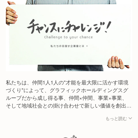
するスタッフの笑顔、接客。
そのすべてを五感でお客様に楽しんで頂きたい、お客
様にいつもちょっとしたワクワクを
感じていただきたい、そう考えています。
▶インバウンド専門店企画、運営
インバウンド需要に対して、飲食店企画・運営で培
った料理・接客のクオリティと
他事業との連携による店舗設営、営業、宣伝等によ
り質の高い団体旅行向けの
予約専門ビュッフェレストラン事業を展開していま
私たちは、仲間1人1人の"才能を最大限に活かす環境
す。
づくり"によって、グラフィックホールディングスグ
ループだから成し得る事、仲間×仲間、事業×事業、
- ジャパニーズビュッフェダイニング 伝
そして地域社会との掛け合わせで新しい価値を創出し
- ワガママシャブシャブTOKYO 浅草店
ます。
- ホットポットダイニング翠
もっと読む
新しい価値を生み出す為に、どんな壁が立ちはだかろ
▶飲食店企画、運営
うと、仲間1人1人と向き合い、尊重し、チーム一丸と