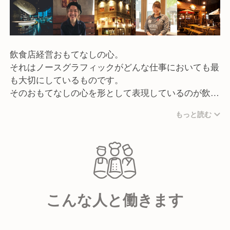
飲食店経営おもてなしの心。
それはノースグラフィックがどんな仕事においても最
も大切にしているものです。
そのおもてなしの心を形として表現しているのが飲食
事業です。
もっと読む
デザイン会社ならではの店舗空間のイメージ作りと、
形にとらわれない多彩なメニュー展開で、多くのお客
様からご支持を頂いております。
ここでしか食べられない料理、ここでしか飲めないお
酒、ここでしか感じられない空間、
こんな人と働きます
ここでしか会えない人、ここでしか感じられない非日
常。
料理やお酒はもちろん、その料理を楽しむ空間、提供