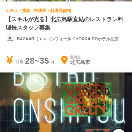
ホテル・旅館 | 料理長・料理長候補
【スキルが光る】北広島駅直結のレストラン料
理長スタッフ募集
BAZAAR（エスコンフィールドHOKKAIDOホテル北広島
駅前内）
北海道
28~35
北広島市
月収