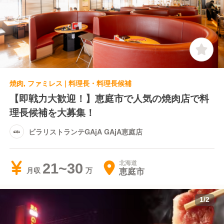
焼肉, ファミレス | 料理長・料理長候補
【即戦力大歓迎！】恵庭市で人気の焼肉店で料
理長候補を大募集！
ビラリストランテGAjA GAjA恵庭店
北海道
21~30
恵庭市
月収
1
/
2