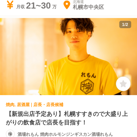
北海道
21~30
札幌市中央区
月収
1
/
2
焼肉, 居酒屋 | 店長・店長候補
【新規出店予定あり】札幌すすきので大盛り上
がりの飲食店で店長を目指す！
酒場れもん 焼肉ホルモンジンギスカン酒場れもん