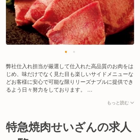
弊社仕入れ担当が厳選して仕入れた高品質のお肉をは
じめ、味だけでなく見た目も楽しいサイドメニューな
どお客様に安心で可能な限りリーズナブルに提供でき
るよう日々努力をしております。
お食事提供レーンと丁寧な接客も含めて、ご利用いた
もっと読む
だいたお客様が楽しくお食事をして満足してもらえる
よう日々努力をしているのが私たちのこだわりです。
特急焼肉せいざんの求人