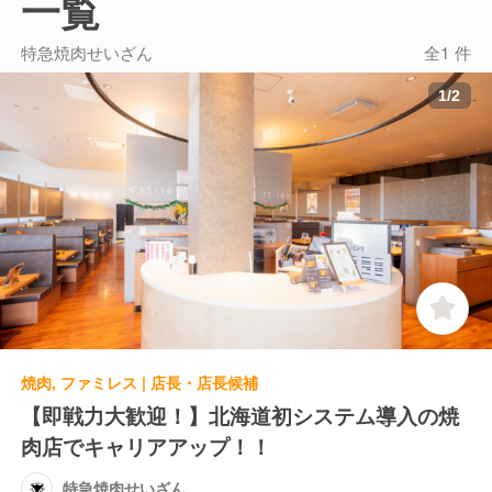
一覧
特急焼肉せいざん
全1 件
1
/
2
焼肉, ファミレス | 店長・店長候補
【即戦力大歓迎！】北海道初システム導入の焼
肉店でキャリアアップ！！
特急焼肉せいざん