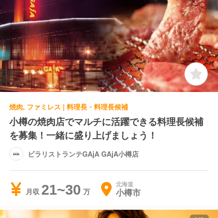
焼肉, ファミレス | 料理長・料理長候補
小樽の焼肉店でマルチに活躍できる料理長候補
を募集！一緒に盛り上げましょう！
ビラリストランテGAjA GAjA小樽店
北海道
21~30
小樽市
月収