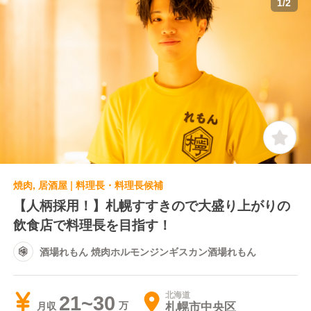
1
/
2
焼肉, 居酒屋 | 料理長・料理長候補
【人柄採用！】札幌すすきので大盛り上がりの
飲食店で料理長を目指す！
酒場れもん 焼肉ホルモンジンギスカン酒場れもん
北海道
21~30
札幌市中央区
月収