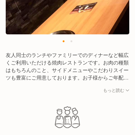
友人同士のランチやファミリーでのディナーなど幅広
くご利用いただける焼肉レストランです。お肉の種類
はもちろんのこと、サイドメニューやこだわりスイー
ツも豊富にご用意しております。お子様からご年配の
お客様まで幅広いお客様がターゲットです。
もっと読む
また、特急焼肉せいざんの目玉は何といっても料理や
お肉を『特急レーン』でお席まで届けるシステムで
す！北海道初導入のシステムで、タッチパネルからオ
ーダーしていただいた商品がレーンで運ばれてくるの
で、特にお子様に大好評です！
料理そのものだけでなく、設備などあらゆる場面でお