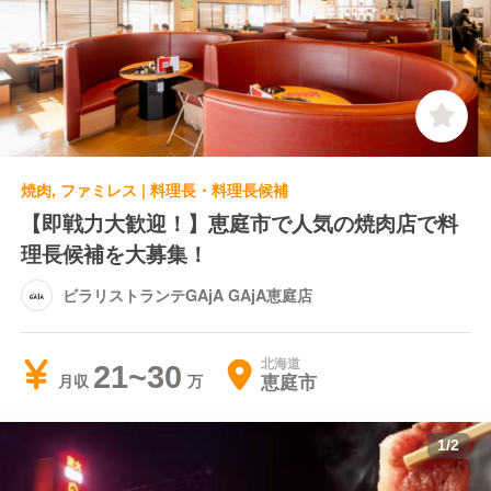
焼肉, ファミレス | 料理長・料理長候補
【即戦力大歓迎！】恵庭市で人気の焼肉店で料
理長候補を大募集！
ビラリストランテGAjA GAjA恵庭店
北海道
21~30
恵庭市
月収
1
/
2