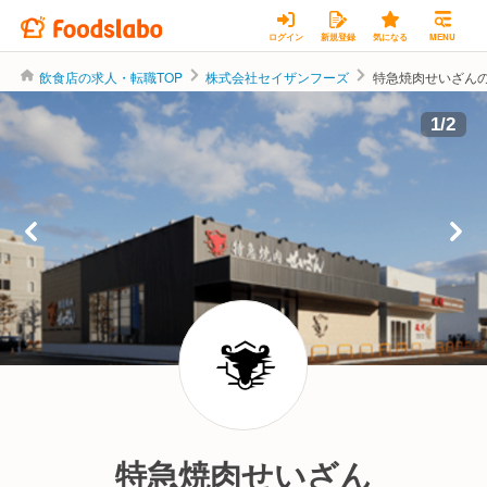
ログイン
新規登録
気になる
MENU
飲食店の求人・転職TOP
株式会社セイザンフーズ
特急焼肉せいざん
株式会社セイザンフーズ
1
/
2
特急焼肉せいざん