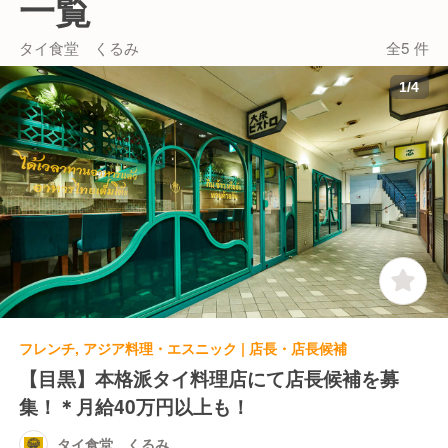
一覧
で"あたたかな"という意味で、どこかホッとするよう
な雰囲気作りを目指しています。
タイ食堂 くるみ
全5 件
メニューは、「豚肉とガパオの炒めのせご飯」や「海
1
/
4
老と帆立貝のレッドカレー」、「有頭海老のスパイシ
ースープ」などの定番に人気なものから、「殻付き生
牡蠣 レモングラスソース」、「森林鶏とバイマック
ルの唐揚げ」など本場さながらの本格派の食材をふん
だんに使用。
「国産牛リブロースのロースト」などジューシーなお
肉料理もお出ししており、幅広いラインナップでお届
けしています。
更に技術取得だけでなく、私たちが重視しているの
フレンチ, アジア料理・エスニック | 店長・店長候補
は”考え方”の教育。
【目黒】本格派タイ料理店にて店長候補を募
自己中心的な動機ではなく、「公」つまり、お客様や
集！＊月給40万円以上も！
一緒に働く仲間を思いやる気持ちを大切にしていま
す。
タイ食堂 くるみ