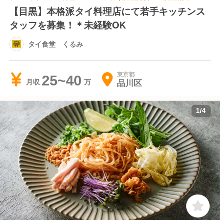
【目黒】本格派タイ料理店にて若手キッチンス
タッフを募集！＊未経験OK
タイ食堂 くるみ
東京都
25~40
品川区
月収
1
/
4