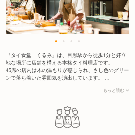
『タイ食堂 くるみ』は、目黒駅から徒歩1分と好立
地な場所に店舗を構える本格タイ料理店です。
45席の店内は木の温もりが感じられ、さし色のグリー
ンで落ち着いた雰囲気を演出しています。
もっと読む
当店は、吉祥寺で20年間愛され続け未だに行列が絶え
ないタイ料理店「アムリタ食堂」が監修。
"本格的"ではなく"本質的"なタイ料理を目指していま
す。
メニューは、「丹波黒鶏のカオマンガイ」や「生春