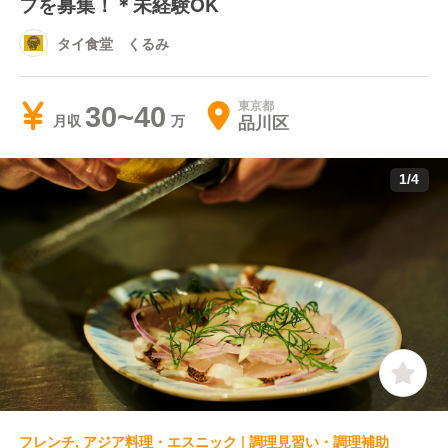
フを募集！＊未経験OK
タイ食堂 くるみ
東京都
30~40
品川区
月収
1
/
4
フレンチ, アジア料理・エスニック | 調理見習い・調理補助