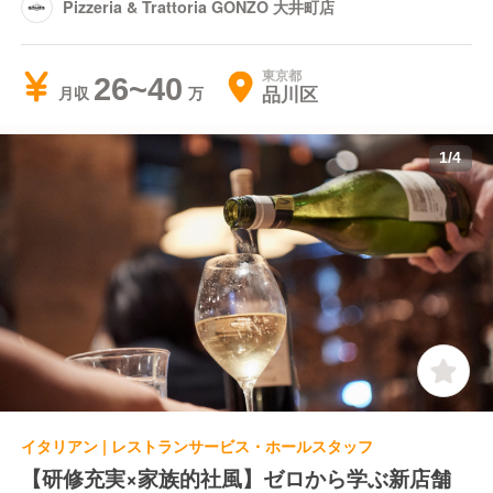
Pizzeria & Trattoria GONZO 大井町店
東京都
26~40
品川区
月収
1
/
4
イタリアン | レストランサービス・ホールスタッフ
【研修充実×家族的社風】ゼロから学ぶ新店舗