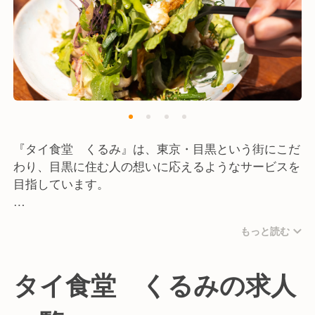
あなたの個性や才能が発揮できる当店で、他の誰にも
真似できないおもてなしを一緒に提供しませんか？
「人のために何かしたい」という方、何事も楽しめる
チャレンジ精神のある方、お待ちしています！
『タイ食堂 くるみ』は、東京・目黒という街にこだ
わり、目黒に住む人の想いに応えるようなサービスを
目指しています。
空間のテーマは、「日常の中にある上質な落ち着きと
もっと読む
温かい時間を提供」。
店内のデザインは名高いREBELDESIGN社の飯島彩子
さんが手掛けています。
タイ食堂 くるみの求人
店名の"クルミ”はサンスクリット語（タイ語の語源）