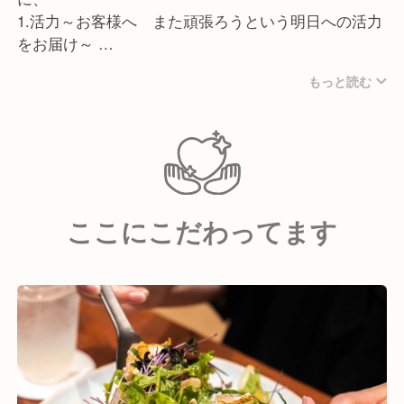
1.活力～お客様へ また頑張ろうという明日への活力
をお届け～
2.能力～スタッフを 能力やスキルを伝授してキャリ
もっと読む
アアップ～
3.魅力～街に 街に対して価値を生み出し街の魅力づ
くりに貢献～
これらのミッションを大切にしています。
"ONE＆ONLY"な人材育成に重きを置き、AIがどんな
ここにこだわってます
に進化しても人間だけが持つ感情や、瞬間的な共感を
引き出す能力が価値あるものだと信じています。
一人ひとりの誕生日を全社で祝ったり、全力で取り組
む姿勢や熱い想いを持つ仲間を大切にし、スタッフ同
士は家族のような関係です。
自由な社風で、お客様のためなら新しいアイデアや提
案を試すことを奨励。