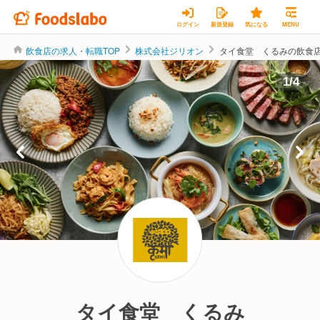
ログイン
新規登録
気になる
MENU
飲食店の求人・転職TOP
株式会社ジリオン
タイ食堂 くるみの飲食
株式会社ジリオン
1
/
4
タイ食堂 くるみ