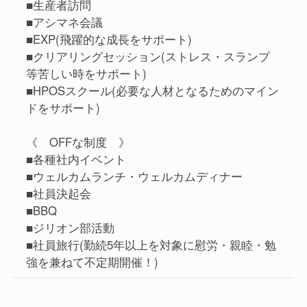
■生産者訪問
■アシマネ会議
■EXP(飛躍的な成長をサポート)
■クリアリングセッション(ストレス・スランプ
等苦しい時をサポート)
■HPOSスクール(必要な人材となるためのマイン
ドをサポート)
《 OFFな制度 》
■各種社内イベント
■ウェルカムランチ・ウェルカムディナー
■社員決起会
■BBQ
■ジリオン部活動
■社員旅行(勤続5年以上を対象に慰労・親睦・勉
強を兼ねて不定期開催！)