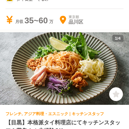
マニュアルに縛られることなくスタッフそれぞれの良
東京都
さを伸ばす文化があり、やる気次第で様々なことに挑
35~60
品川区
月収
戦できる環境です。
そのため、働きながらスキルアップができ、本格タイ
1
/
4
料理の知識や調理技術・サービススキルが学べます！
フレンチ, アジア料理・エスニック | キッチンスタッフ
【目黒】本格派タイ料理店にてキッチンスタッ