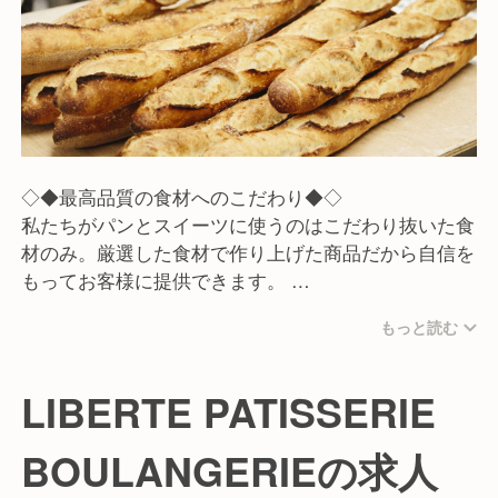
◇◆最高品質の食材へのこだわり◆◇
私たちがパンとスイーツに使うのはこだわり抜いた食
材のみ。厳選した食材で作り上げた商品だから自信を
もってお客様に提供できます。
もっと読む
≪こだわりの食材≫
ムーランブルジョワ社(MoulinsBourgeois)のバゲット
用最高級小麦粉
LIBERTE PATISSERIE
フランス産AOPバター
ゲランド社の塩
BOULANGERIEの求人
北海道産小麦粉