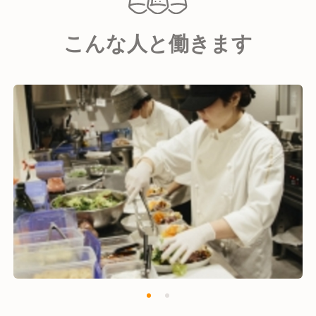
また職人たちが一つ一つ愛情を込め手作業でおいしい
味わいに仕上げてお届けしております。
こんな人と働きます
そして地域との取り組みを積極的に進め、イベント出
店や、地元の食材を用いたコラボレーション商品を展
開する等、地元や近郊のお客様に応援・愛していただ
けたおかげにより、2023年3月に日本上陸5年を迎え
ることが出来ました。
リベルテは、お客様の笑顔の花が絶え間なく咲き続け
られるよう、全スタッフで丁寧に商品を作り、より一
層おいしいリベルテの味わいを追求し、お届けしてま
いります。