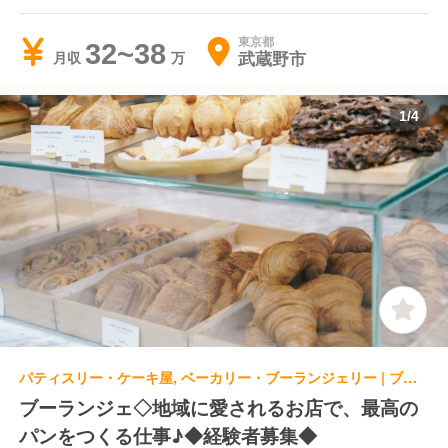
寺)
東京都
32~38
武蔵野市
月収
1
/
4
パティスリー・ケーキ屋, ベーカリー・ブーランジェリー | ブーランジェ・ベーカー
ブーランジェ◇地域に愛されるお店で、最高の
パンをつくる仕事♪◆経験者募集◆