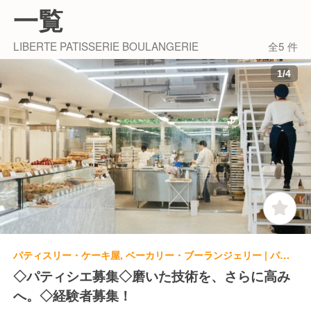
ニュージーランドグラスフェッドバター
一覧
フランスイズニー社の発酵バター
ヴァローナ社のショコラ
LIBERTE PATISSERIE BOULANGERIE
全5 件
カカオバリーのチョコレート
マダガスカル産ヴァニラビーンズ
1
/
4
ゲランド社の塩
北海道産クリームチーズ
アンベール社の栗
パティスリー・ケーキ屋, ベーカリー・ブーランジェリー | パティシエ
◇パティシエ募集◇磨いた技術を、さらに高み
へ。◇経験者募集！