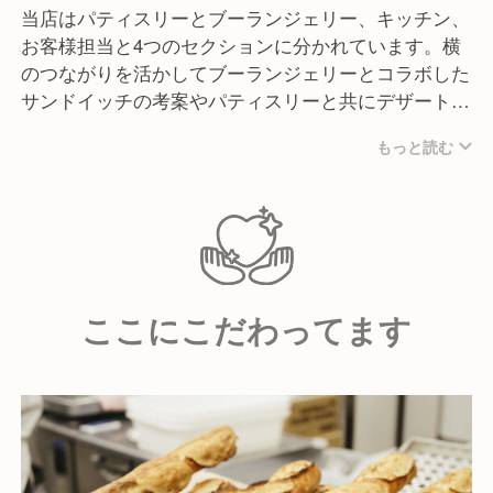
当店はパティスリーとブーランジェリー、キッチン、
お客様担当と4つのセクションに分かれています。横
のつながりを活かしてブーランジェリーとコラボした
サンドイッチの考案やパティスリーと共にデザートメ
ニューを開発するチャンスもあります。
もっと読む
自身の視野を広げ、スキルを向上できる環境なので、
将来的な独立を考えている方にも最適です。
ここにこだわってます