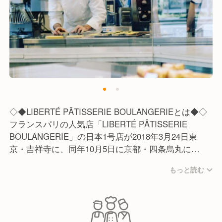
◇◆LIBERTÉ PÂTISSERIE BOULANGERIEとは◆◇
フランスパリの人気店「LIBERTÉ PÂTISSERIE
BOULANGERIE」の日本1号店が2018年3月24日東
京・吉祥寺に、同年10月5日に京都・四条烏丸に
OPENしたリベルテ・パティスリー・ブーランジェリ
もっと読む
ーは、フランスの老舗製粉会社「ムーランブルジョ
ワ」から上質な小麦粉を直接仕入れる他、商品ごとに
変えるフランスのバターや生産者が丁寧に育てられた
旬の食材などにこだわり使用しています。