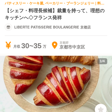
パティスリー・ケーキ屋, ベーカリー・ブーランジェリー | 料理長・料理長候補
【シェフ・料理長候補】裁量を持って、理想の
キッチンへ◇フランス発祥
LIBERTE PATISSERIE BOULANGERIE 京都店
京都府
30~35
京都市中京区
月収
1
/
4