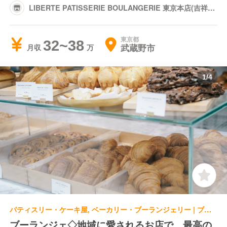
LIBERTE PATISSERIE BOULANGERIE 東京本店(吉祥
寺)
東京都
32~38
武蔵野市
月収
1
/
4
パティスリー・ケーキ屋, ベーカリー・ブーランジェリー | ブーランジェ・ベーカー
ブーランジェ◇地域に愛されるお店で、最高の